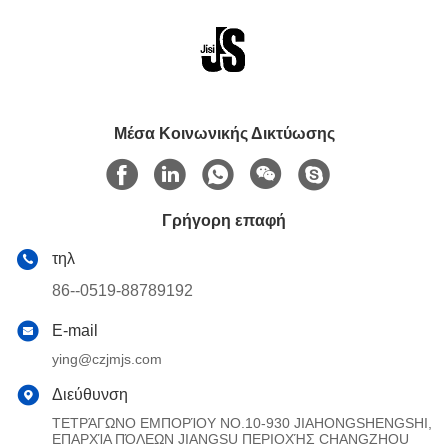
Μέσα Κοινωνικής Δικτύωσης
Γρήγορη επαφή
τηλ
86--0519-88789192
E-mail
ying@czjmjs.com
Διεύθυνση
ΤΕΤΡΆΓΩΝΟ ΕΜΠΟΡΊΟΥ NO.10-930 JIAHONGSHENGSHI,
ΕΠΑΡΧΊΑ ΠΌΛΕΩΝ JIANGSU ΠΕΡΙΟΧΉΣ CHANGZHOU