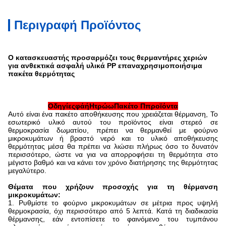
Περιγραφή Προϊόντος
Ο κατασκευαστής προσαρμόζει τους θερμαντήρες χεριών
για ανθεκτικά ασφαλή υλικά PP επαναχρησιμοποιήσιμα
πακέτα θερμότητας
Οδηγίες
φά
ή
H
τρώω
Πακέτο
Π
προϊόντα
Αυτό είναι ένα πακέτο αποθήκευσης που χρειάζεται θέρμανση, Το
εσωτερικό υλικό αυτού του προϊόντος είναι στερεό σε
θερμοκρασία δωματίου, πρέπει να θερμανθεί με φούρνο
μικροκυμάτων ή βραστό νερό και το υλικό αποθήκευσης
θερμότητας μέσα θα πρέπει να λιώσει πλήρως όσο το δυνατόν
περισσότερο, ώστε να για να απορροφήσει τη θερμότητα στο
μέγιστο βαθμό και να κάνει τον χρόνο διατήρησης της θερμότητας
μεγαλύτερο.
Θέματα που χρήζουν προσοχής για τη θέρμανση
μικροκυμάτων:
1. Ρυθμίστε το φούρνο μικροκυμάτων σε μέτρια προς υψηλή
θερμοκρασία, όχι περισσότερο από 5 λεπτά. Κατά τη διαδικασία
θέρμανσης, εάν εντοπίσετε το φαινόμενο του τυμπάνου