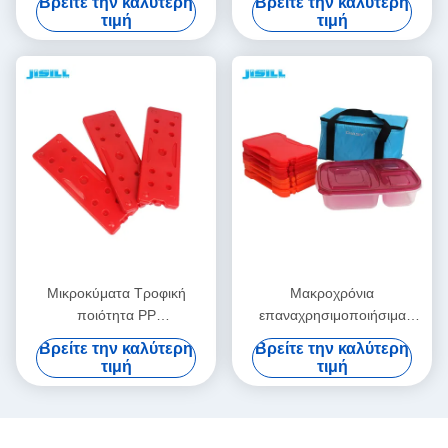
Βρείτε την καλύτερη
Βρείτε την καλύτερη
τρόφιμα / κουτί
θερμότητας θερμά τρόφιμα
τιμή
τιμή
μεσημεριανού φαγητού,
στοιχείων θερμότητας
θερμικές παγωμένες
πακέτων σκληρά πλαστικά
συσκευές για τρόφιμα
κατεψυγμένα
Μικροκύματα Τροφική
Μακροχρόνια
ποιότητα PP
επαναχρησιμοποιήσιμα
επαναχρησιμοποιήσιμες
θερμικά δοχεία 55 βαθμών
Βρείτε την καλύτερη
Βρείτε την καλύτερη
συσκευασίες θερμότητας
για τα τρόφιμα Ζεστά για τα
τιμή
τιμή
Προσαρμοσμένο χρώμα
τρόφιμα παγωμένα
Εύκολο στη χρήση για
τρόφιμα κατεψυγμένα