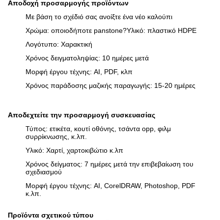
Αποδοχή προσαρμογής προϊόντων
Με βάση το σχέδιό σας ανοίξτε ένα νέο καλούπι
Χρώμα: οποιοδήποτε panstone?Υλικό: πλαστικό HDPE
Λογότυπο: Χαρακτική
Χρόνος δειγματοληψίας: 10 ημέρες μετά
Μορφή έργου τέχνης: AI, PDF, κλπ
Χρόνος παράδοσης μαζικής παραγωγής: 15-20 ημέρες
Αποδεχτείτε την προσαρμογή συσκευασίας
Τύπος: ετικέτα, κουτί οθόνης, τσάντα opp, φιλμ
συρρίκνωσης, κ.λπ.
Υλικό: Χαρτί, χαρτοκιβώτιο κ.λπ
Χρόνος δείγματος: 7 ημέρες μετά την επιβεβαίωση του
σχεδιασμού
Μορφή έργου τέχνης: AI, CorelDRAW, Photoshop, PDF
κ.λπ.
Προϊόντα σχετικού τύπου