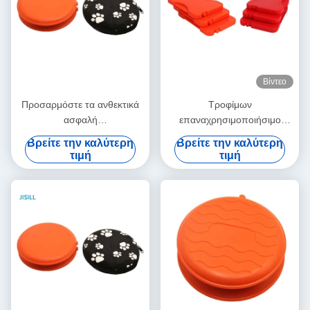
Βίντεο
Προσαρμόστε τα ανθεκτικά
Τροφίμων
ασφαλή
επαναχρησιμοποιήσιμο
επαναχρησιμοποιήσιμα
κόκκινο πακέτων θερμότητας
Βρείτε την καλύτερη
Βρείτε την καλύτερη
θερμότητας μαγκάές χεριών
μικροκυμάτων λογότυπων
τιμή
τιμή
πακέτων PP υλικά
χάραξης βαθμού PP
πλαστικό