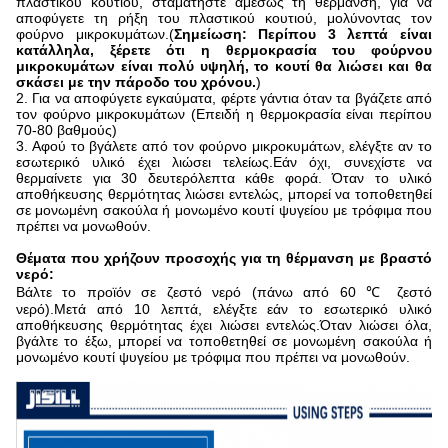
πλαστικού κουτιού, σταματήστε αμέσως τη θέρμανση, για να
αποφύγετε τη ρήξη του πλαστικού κουτιού, μολύνοντας τον
φούρνο μικροκυμάτων.(
Σημείωση: Περίπου 3 λεπτά είναι
κατάλληλα, ξέρετε ότι η θερμοκρασία του φούρνου
μικροκυμάτων είναι πολύ υψηλή, το κουτί θα λιώσει και θα
σκάσει με την πάροδο του χρόνου.
)
2. Για να αποφύγετε εγκαύματα, φέρτε γάντια όταν τα βγάζετε από
τον φούρνο μικροκυμάτων (Επειδή η θερμοκρασία είναι περίπου
70-80 βαθμούς)
3. Αφού το βγάλετε από τον φούρνο μικροκυμάτων, ελέγξτε αν το
εσωτερικό υλικό έχει λιώσει τελείως.Εάν όχι, συνεχίστε να
θερμαίνετε για 30 δευτερόλεπτα κάθε φορά. Όταν το υλικό
αποθήκευσης θερμότητας λιώσει εντελώς, μπορεί να τοποθετηθεί
σε μονωμένη σακούλα ή μονωμένο κουτί ψυγείου με τρόφιμα που
πρέπει να μονωθούν.
Θέματα που χρήζουν προσοχής για τη θέρμανση με βραστό
νερό:
Βάλτε το προϊόν σε ζεστό νερό (πάνω από 60 ℃ ζεστό
νερό).Μετά από 10 λεπτά, ελέγξτε εάν το εσωτερικό υλικό
αποθήκευσης θερμότητας έχει λιώσει εντελώς.Όταν λιώσει όλα,
βγάλτε το έξω, μπορεί να τοποθετηθεί σε μονωμένη σακούλα ή
μονωμένο κουτί ψυγείου με τρόφιμα που πρέπει να μονωθούν.