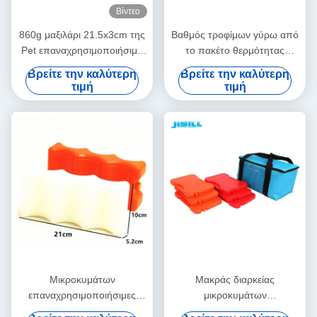
Βίντεο
860g μαξιλάρι 21.5x3cm της
Βαθμός τροφίμων γύρω από
Pet επαναχρησιμοποιήσιμα
το πακέτο θερμότητας
μαγκάές χεριών πηκτωμάτων
πηκτωμάτων
Βρείτε την καλύτερη
Βρείτε την καλύτερη
επαναχρησιμοποιήσιμο για
τιμή
τιμή
μακροπρόθεσμη θέρμανση
τσαντών μεσημεριανού
γεύματος τη θερμική
Μικροκυμάτων
Μακράς διαρκείας
επαναχρησιμοποιήσιμες
μικροκυμάτων
θερμικές συσκευές για
επαναχρησιμοποιήσιμα