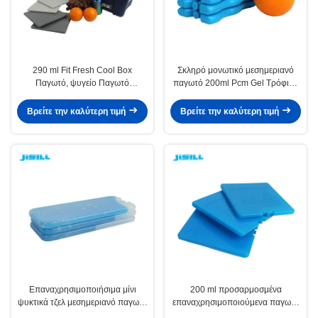
290 ml Fit Fresh Cool Box
Σκληρό μονωτικό μεσημεριανό
Παγωτό, ψυγείο Παγωτό
παγωτό 200ml Pcm Gel Τρόφιμα
19*19*1cm Μέγεθος Για τρόφιμα
διατηρούνται φρέσκα
Παγωμένα
16.5*10*2cm Μέγεθος Για
Βρείτε την καλύτερη τιμή
Βρείτε την καλύτερη τιμή
τρόφιμα κατεψυγμένα
Επαναχρησιμοποιήσιμα μίνι
200 ml προσαρμοσμένα
ψυκτικά τζελ μεσημεριανό παγωτό
επαναχρησιμοποιούμενα παγωτά
πακέτα μακροχρόνια παγωτό
για μεσημεριανό γεύμα παγωτά