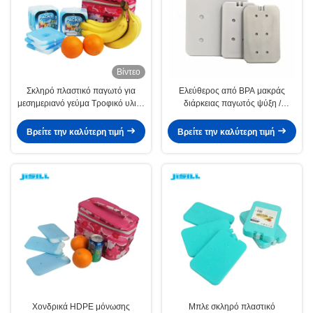
Βίντεο
Σκληρό πλαστικό παγωτό για
Ελεύθερος από BPA μακράς
μεσημεριανό γεύμα Τροφικό υλικό
διάρκειας παγωτός ψύξη /
HDPE εξωτερικό με συσκευασία
ελαφριά θεραπευτικά παγωτά για
από χαρτόνι για τρόφιμα
τρόφιμα κατεψυγμένα
Βρείτε την καλύτερη τιμή
Βρείτε την καλύτερη τιμή
κατεψυγμένα
Χονδρικά HDPE μόνωσης
Μπλε σκληρό πλαστικό