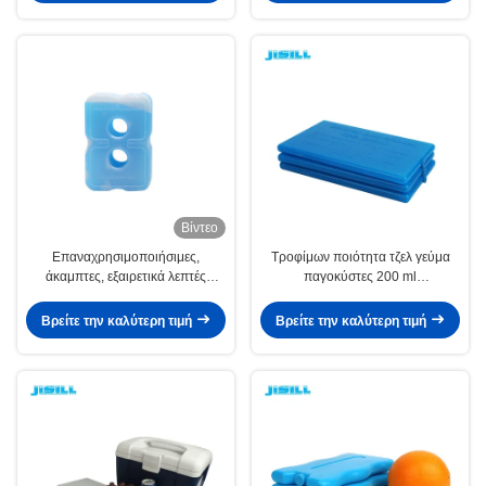
Βίντεο
Επαναχρησιμοποιήσιμες,
Τροφίμων ποιότητα τζελ γεύμα
άκαμπτες, εξαιρετικά λεπτές
παγοκύστες 200 ml
παγοκύστες ψύξης ποιότητας
επαναχρησιμοποιήσιμα ψυκτικά
τροφίμων για κουτιά
πιάτα προσαρμοσμένα για τη
Βρείτε την καλύτερη τιμή
Βρείτε την καλύτερη τιμή
μεσημεριανού γεύματος, κρύο
μεταφορά ψυκτικά κιβώτια και
τζελ
υπαίθρια πικνίκ