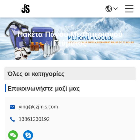
Πακέτα Πάγου Μεσημεριανού
Γεύματος
Όλες οι κατηγορίες
Επικοινωνήστε μαζί μας
ying@czjmjs.com
13861230192