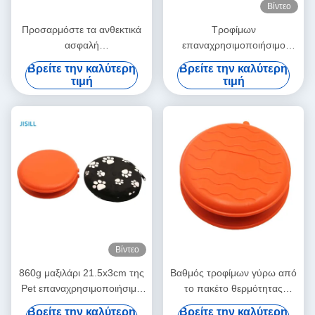
Βίντεο
Προσαρμόστε τα ανθεκτικά
Τροφίμων
ασφαλή
επαναχρησιμοποιήσιμο
επαναχρησιμοποιήσιμα
κόκκινο πακέτων θερμότητας
Βρείτε την καλύτερη
Βρείτε την καλύτερη
θερμότητας μαγκάές χεριών
μικροκυμάτων λογότυπων
τιμή
τιμή
πακέτων PP υλικά
χάραξης βαθμού PP
πλαστικό
Βίντεο
860g μαξιλάρι 21.5x3cm της
Βαθμός τροφίμων γύρω από
Pet επαναχρησιμοποιήσιμα
το πακέτο θερμότητας
μαγκάές χεριών πηκτωμάτων
πηκτωμάτων
Βρείτε την καλύτερη
Βρείτε την καλύτερη