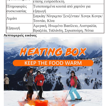
επίσης ευπρόσδεκτη.
Πληροφορίες
Τυποποιημένα κουτιά από χαρτόνι για
συσκευασίας
εξαγωγή
Σαγκάη/ Νίνγκμπο/ Σενζένταο/ Χονγκ Κονγκ/
Λιμάνι
Τσιντάο, Κίνα
Αμερική, Ηνωμένο Βασίλειο, Αυστραλία,
Εξαγωγή
Βραζιλία, Ταϊλάνδη, Σιγκαπούρη, Νότια
Λεπτομερείς εικόνες