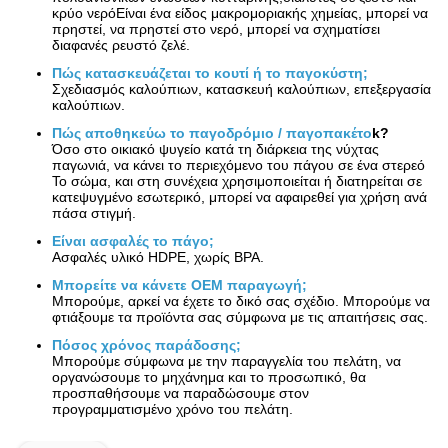
κρύο νερόΕίναι ένα είδος μακρομοριακής χημείας, μπορεί να
πρηστεί, να πρηστεί στο νερό, μπορεί να σχηματίσει
διαφανές ρευστό ζελέ.
Πώς κατασκευάζεται το κουτί ή το παγοκύστη;
Σχεδιασμός καλούπιων, κατασκευή καλούπιων, επεξεργασία
καλούπιων.
Πώς αποθηκεύω το παγοδρόμιο / παγοπακέτο
k
?
Όσο στο οικιακό ψυγείο κατά τη διάρκεια της νύχτας
παγωνιά, να κάνει το περιεχόμενο του πάγου σε ένα στερεό
Το σώμα, και στη συνέχεια χρησιμοποιείται ή διατηρείται σε
κατεψυγμένο εσωτερικό, μπορεί να αφαιρεθεί για χρήση ανά
πάσα στιγμή.
Είναι ασφαλές το πάγο;
Ασφαλές υλικό HDPE, χωρίς BPA.
Μπορείτε να κάνετε OEM παραγωγή;
Μπορούμε, αρκεί να έχετε το δικό σας σχέδιο. Μπορούμε να
φτιάξουμε τα προϊόντα σας σύμφωνα με τις απαιτήσεις σας.
Πόσος χρόνος παράδοσης;
Μπορούμε σύμφωνα με την παραγγελία του πελάτη, να
οργανώσουμε το μηχάνημα και το προσωπικό, θα
προσπαθήσουμε να παραδώσουμε στον
προγραμματισμένο χρόνο του πελάτη.