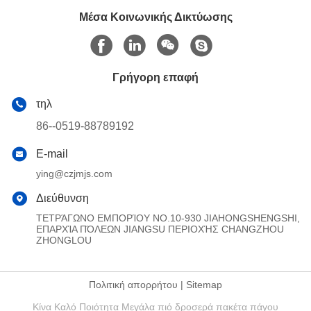
Μέσα Κοινωνικής Δικτύωσης
Γρήγορη επαφή
τηλ
86--0519-88789192
E-mail
ying@czjmjs.com
Διεύθυνση
ΤΕΤΡΆΓΩΝΟ ΕΜΠΟΡΊΟΥ NO.10-930 JIAHONGSHENGSHI,
ΕΠΑΡΧΊΑ ΠΌΛΕΩΝ JIANGSU ΠΕΡΙΟΧΉΣ CHANGZHOU
ZHONGLOU
Πολιτική απορρήτου
|
Sitemap
Κίνα Καλό Ποιότητα Μεγάλα πιό δροσερά πακέτα πάγου