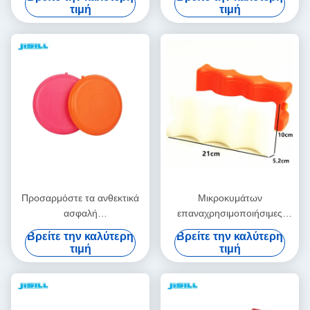
επαναχρησιμοποιήσιμο για
τιμή
τιμή
μακροπρόθεσμη θέρμανση
τσαντών μεσημεριανού
γεύματος τη θερμική
Προσαρμόστε τα ανθεκτικά
Μικροκυμάτων
ασφαλή
επαναχρησιμοποιήσιμες
επαναχρησιμοποιήσιμα
θερμικές συσκευές για
Βρείτε την καλύτερη
Βρείτε την καλύτερη
θερμότητας μαγκάές χεριών
τρόφιμα / κουτί
τιμή
τιμή
πακέτων PP υλικά
μεσημεριανού φαγητού,
θερμικές παγωμένες
συσκευές για τρόφιμα
κατεψυγμένα