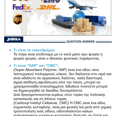
Τι είναι το παγοδρόμιο;
Το πάγο είναι ισοδύναμο με το κατά μέσο όρο ψυγείο ή
ψυγείο ψυγείο, είναι ο ιδανικός ψυκτικός παράγοντας.
Τι είναι "SAP" και "CMC";
(Super Absorbent Polymer, SAP) είναι ένα είδος νέου
λειτουργικού πολυμερούς υλικού, δεν διαλύεται στο νερό και
είναι αδιάλυτο σε οργανικούς διαλύτες, καλή διασπορά,
άγρια αίσθηση,αφυδάτωση από την πίεση, μπορεί να
χρησιμοποιηθεί επανειλημμένα, bibulous ποσοστό μπορεί
να δημιουργηθεί σε δεκάδες δευτερόλεπτα
ζελέ.Χρησιμοποιούνται ευρέως στον τομέα της πολιτικής
κατασκευής και σε άλλους τομείς..
(Carboxyl methyl Cellulose, CMC) Η CMC είναι ένα είδος
σημαντικής κυτταρίνης, είναι μια φυσική ίνα μετά από χημική
τροποποίηση ενός είδους υδατοδιαλυτών καλών
πολυανιονικών ενώσεων κυτταρίνης,διαλυτές σε ζεστό και