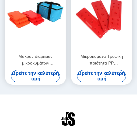
Μακράς διαρκείας
Μικροκύματα Τροφική
μικροκυμάτων
ποιότητα PP
επαναχρησιμοποιήσιμα
επαναχρησιμοποιήσιμες
Βρείτε την καλύτερη
Βρείτε την καλύτερη
θερμότητας θερμά τρόφιμα
συσκευασίες θερμότητας
τιμή
τιμή
στοιχείων θερμότητας
Προσαρμοσμένο χρώμα
πακέτων σκληρά πλαστικά
Εύκολο στη χρήση για
τρόφιμα κατεψυγμένα