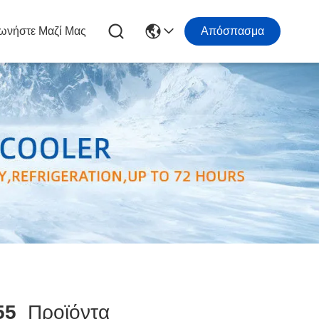
ωνήστε Μαζί Μας
Απόσπασμα
55
Προϊόντα