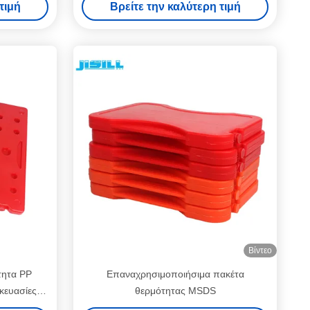
τιμή
Βρείτε την καλύτερη τιμή
Βίντεο
τητα PP
Επαναχρησιμοποιήσιμα πακέτα
κευασίες
θερμότητας MSDS
ο χρώμα