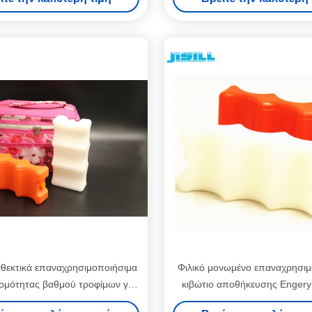
ματος για ζεστά τρόφιμα
ελεύθερου ανθεκτικού συσκευά
θεκτικά επαναχρησιμοποιήσιμα
Φιλικό μονωμένο επαναχρησιμ
ρμότητας βαθμού τροφίμων για
κιβώτιο αποθήκευσης Engery
ωμένη τσάντα μεσημεριανού
θερμότητας Eco με το 