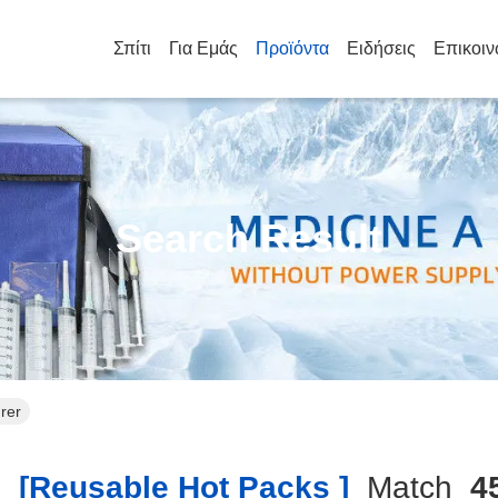
Σπίτι
Για Εμάς
Προϊόντα
Ειδήσεις
Επικοιν
Search Result
rer
h
[reusable Hot Packs ]
Match
4