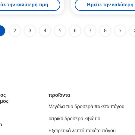
ίτε την καλύτερη τιμή
Βρείτε την καλύτερη 
Εύκολο στη χρήση για τρ
κατεψυγμένα
1
2
3
4
5
6
7
8
ος
προϊόντα
μος
Μεγάλα πιό δροσερά πακέτα πάγου
Ιατρικό δροσερό κιβώτιο
α
Εξαιρετικά λεπτό πακέτο πάγου