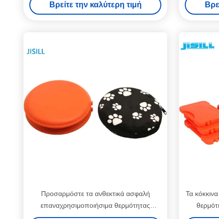
Βρείτε την καλύτερη τιμή
Βρε
σκληρά πλαστικά
παγωμ
Προσαρμόστε τα ανθεκτικά ασφαλή
Τα κόκκιν
επαναχρησιμοποιήσιμα θερμότητας
θερμότ
μαγκάές χεριών πακέτων PP υλικά