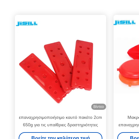
Βίντεο
επαναχρησιμοποιήσιμο καυτό πακέτο 2cm
Μακρά
650g για τις υπαίθριες δραστηριότητες
επαναχρησ
Σκληρά 
Βρείτε την καλύτερη τιμή
Βρε