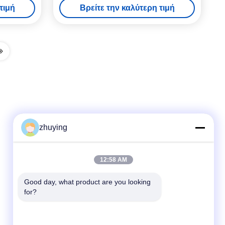
τιμή
Βρείτε την καλύτερη τιμή
όφιμα
zhuying
Γρήγορη επαφή
12:58 AM
τηλ
Good day, what product are you looking 
for?
86--0519-88789192
E-mail
ying@czjmjs.com