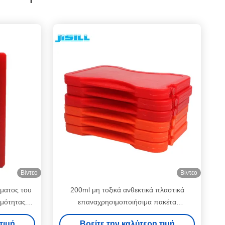
Βίντεο
Βίντεο
ματος του
200ml μη τοξικά ανθεκτικά πλαστικά
ρμότητας
επαναχρησιμοποιήσιμα πακέτα
ς pe Bpa
θερμότητας για το θερμικό καλαθάκι με
τιμή
Βρείτε την καλύτερη τιμή