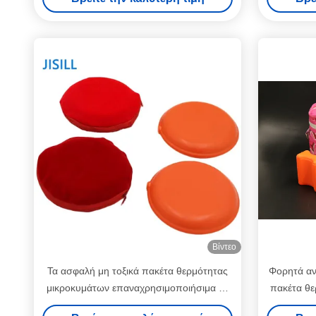
σχή
Βίντεο
Τα ασφαλή μη τοξικά πακέτα θερμότητας
Φορητά αν
μικροκυμάτων επαναχρησιμοποιήσιμα με
πακέτα θε
MSDS/CPSIA εγκρίνουν
τη μον