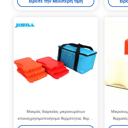
Βρείτε την καλύτερη τιμή
Βρε
Μακράς διαρκείας μικροκυμάτων
Μικροκυμ
επαναχρησιμοποιήσιμα θερμότητας θερμά
θερμικές
τρόφιμα στοιχείων θερμότητας πακέτων
μεσημ