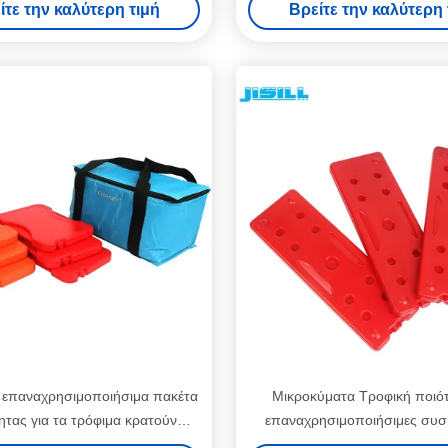
ίτε την καλύτερη τιμή
Βρείτε την καλύτερη 
ένες συσκευές για τρόφιμα
κατεψυγμένα
α επαναχρησιμοποιήσιμα πακέτα
Μικροκύματα Τροφική ποιό
ητας για τα τρόφιμα κρατούν
επαναχρησιμοποιήσιμες συσ
θερμός
θερμότητας Προσαρμοσμέν