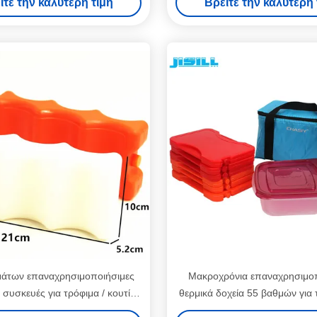
ίτε την καλύτερη τιμή
Βρείτε την καλύτερη 
γεύματος
άτων επαναχρησιμοποιήσιμες
Μακροχρόνια επαναχρησιμο
 συσκευές για τρόφιμα / κουτί
θερμικά δοχεία 55 βαθμών για 
εριανού φαγητού, θερμικές
Ζεστά για τα τρόφιμα πα