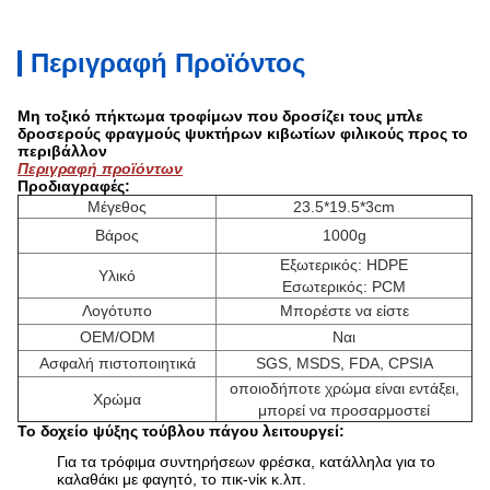
Περιγραφή Προϊόντος
Μη τοξικό πήκτωμα τροφίμων που δροσίζει τους μπλε
δροσερούς φραγμούς ψυκτήρων κιβωτίων φιλικούς προς το
περιβάλλον
Περιγραφή προϊόντων
Προδιαγραφές:
Μέγεθος
23.5*19.5*3cm
Βάρος
1000g
Εξωτερικός: HDPE
Υλικό
Εσωτερικός: PCM
Λογότυπο
Μπορέστε να είστε
OEM/ODM
Ναι
Ασφαλή πιστοποιητικά
SGS, MSDS, FDA, CPSIA
οποιοδήποτε χρώμα είναι εντάξει,
Χρώμα
μπορεί να προσαρμοστεί
Το δοχείο ψύξης τούβλου πάγου λειτουργεί:
Για τα τρόφιμα συντηρήσεων φρέσκα, κατάλληλα για το
καλαθάκι με φαγητό, το πικ-νίκ κ.λπ.