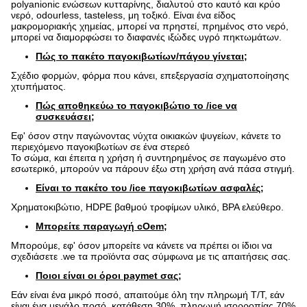
polyanionic ενώσεων κυτταρίνης, διαλυτού στο καυτό και κρύο
νερό, odourless, tasteless, μη τοξικό. Είναι ένα είδος
μακρομοριακής χημείας, μπορεί να πρηστεί, πρημένος στο νερό,
μπορεί να διαμορφώσει το διαφανές ιξώδες υγρό πηκτωμάτων.
Πώς το πακέτο παγοκιβωτίων/πάγου γίνεται;
Σχέδιο φορμών, φόρμα που κάνει, επεξεργασία σχηματοποίησης
χτυπήματος.
Πώς αποθηκεύω το παγοκιβώτιο το /ice να
συσκευάσει;
Εφ' όσον στην παγώνοντας νύχτα οικιακών ψυγείων, κάνετε το
περιεχόμενο παγοκιβωτίων σε ένα στερεό
Το σώμα, και έπειτα η χρήση ή συντηρημένος σε παγωμένο στο
εσωτερικό, μπορούν να πάρουν έξω στη χρήση ανά πάσα στιγμή.
Είναι το πακέτο του /ice παγοκιβωτίων ασφαλές;
Χρηματοκιβώτιο, HDPE βαθμού τροφίμων υλικό, BPA ελεύθερο.
Μπορείτε παραγωγή cOem;
Μπορούμε, εφ' όσον μπορείτε να κάνετε να πρέπει οι ίδιοι να
σχεδιάσετε .we τα προϊόντα σας σύμφωνα με τις απαιτήσεις σας.
Ποιοι είναι οι όροι paymet σας;
Εάν είναι ένα μικρό ποσό, απαιτούμε όλη την πληρωμή T/T, εάν
είναι ένα μεγάλο ποσό, κατάθεση 30%, πληρωμή ισορροπίας 70%