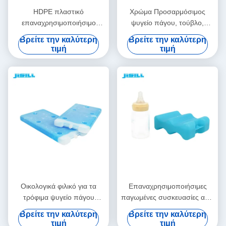
HDPE πλαστικό
Χρώμα Προσαρμόσιμος
επαναχρησιμοποιήσιμο
ψυγείο πάγου, τούβλο,
μεγάλο τούβλο ψυκτικού για
επαναχρησιμοποιήσιμη τζελ
Βρείτε την καλύτερη
Βρείτε την καλύτερη
τη μεταφορά ψυχρής
ψυγείο για παγωτό για
τιμή
τιμή
αλυσίδας για τα τρόφιμα
τρόφιμα κατεψυγμένα
κατάψυξη
Οικολογικά φιλικό για τα
Επαναχρησιμοποιήσιμες
τρόφιμα ψυγείο πάγου
παγωμένες συσκευασίες από
τούβλο για τρόφιμα
σκληρό πλαστικό Τροφικής
Βρείτε την καλύτερη
Βρείτε την καλύτερη
μακροχρόνια μεταφορά για
ποιότητας με κύματα Σχήμα
τιμή
τιμή