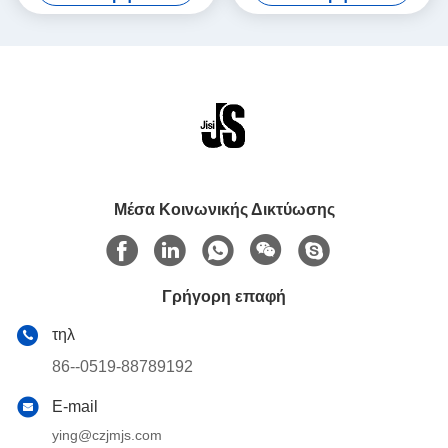
τρόφιμα κατεψυγμένα
για μπύρα κονσέρβες για
τρόφιμα κατεψυγμένα
Μέσα Κοινωνικής Δικτύωσης
Γρήγορη επαφή
τηλ
86--0519-88789192
E-mail
ying@czjmjs.com