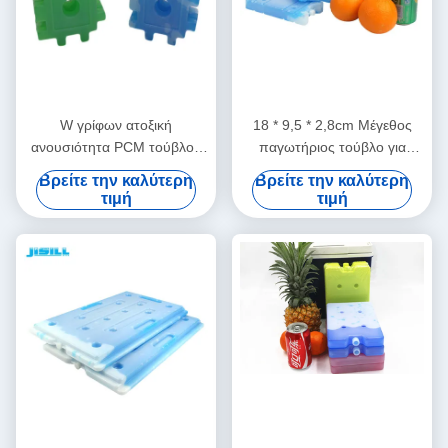
W γρίφων ατοξική
18 * 9,5 * 2,8cm Μέγεθος
ανουσιότητα PCM τούβλου
παγωτήριος τούβλο για
πάγου πιό δροσερή μέσα
μόνωση κουτιά ψύξης με
Βρείτε την καλύτερη
Βρείτε την καλύτερη
στο υλικό για τα ποτά
διάφορα χρώματα για
τιμή
τιμή
παγωμένων τροφίμων
τρόφιμα κατεψυγμένα