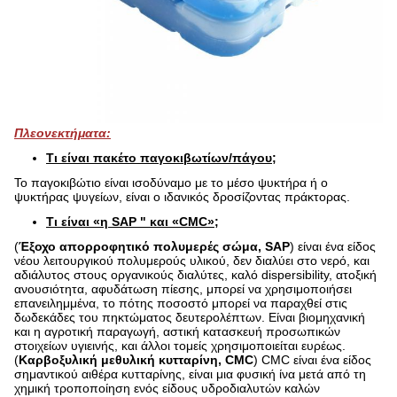
Πλεονεκτήματα:
Τι είναι πακέτο παγοκιβωτίων/πάγου;
Το παγοκιβώτιο είναι ισοδύναμο με το μέσο ψυκτήρα ή ο
ψυκτήρας ψυγείων, είναι ο ιδανικός δροσίζοντας πράκτορας.
Τι είναι «η SAP " και «CMC»;
(
Έξοχο απορροφητικό πολυμερές σώμα, SAP
) είναι ένα είδος
νέου λειτουργικού πολυμερούς υλικού, δεν διαλύει στο νερό, και
αδιάλυτος στους οργανικούς διαλύτες, καλό dispersibility, ατοξική
ανουσιότητα, αφυδάτωση πίεσης, μπορεί να χρησιμοποιήσει
επανειλημμένα, το πότης ποσοστό μπορεί να παραχθεί στις
δωδεκάδες του πηκτώματος δευτερολέπτων. Είναι βιομηχανική
και η αγροτική παραγωγή, αστική κατασκευή προσωπικών
στοιχείων υγιεινής, και άλλοι τομείς χρησιμοποιείται ευρέως.
(
Καρβοξυλική μεθυλική κυτταρίνη, CMC
) CMC είναι ένα είδος
σημαντικού αιθέρα κυτταρίνης, είναι μια φυσική ίνα μετά από τη
χημική τροποποίηση ενός είδους υδροδιαλυτών καλών