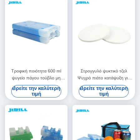
Τροφική ποιότητα 600 ml
Στρογγυλό ψυκτικό τζελ
ψυγείο πάγου τούβλο μη
Ψυχρό πιάτο κατάψυξη για
καυστικό για μεταφορά με
φρούτα και τρόφιμα Φρέσκα,
Βρείτε την καλύτερη
Βρείτε την καλύτερη
ψυχρή αλυσίδα για τρόφιμα
περιεκτικότητα 860 ml για
τιμή
τιμή
κατεψυγμένα
τρόφιμα κατεψυγμένα