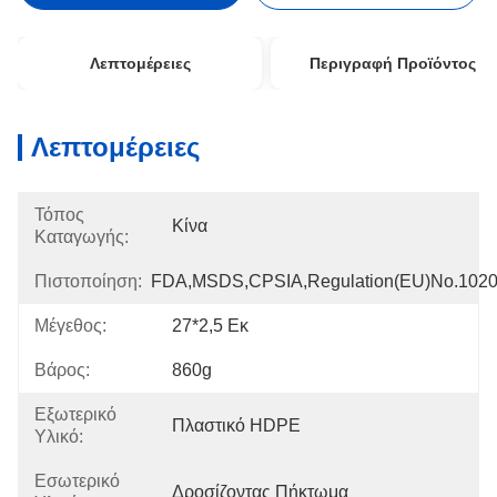
Λεπτομέρειες
Περιγραφή Προϊόντος
Λεπτομέρειες
Τόπος
Κίνα
Καταγωγής:
Πιστοποίηση:
FDA,MSDS,CPSIA,Regulation(EU)no.102
Μέγεθος:
27*2,5 Εκ
Βάρος:
860g
Εξωτερικό
Πλαστικό HDPE
Υλικό:
Εσωτερικό
Δροσίζοντας Πήκτωμα