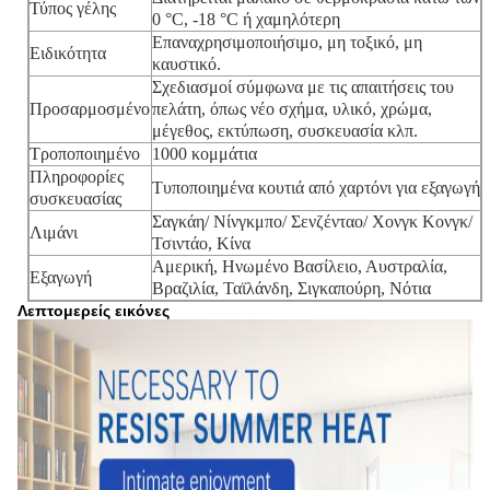
Τύπος γέλης
0 °C, -18 °C ή χαμηλότερη
Επαναχρησιμοποιήσιμο, μη τοξικό, μη
Ειδικότητα
καυστικό.
Σχεδιασμοί σύμφωνα με τις απαιτήσεις του
Προσαρμοσμένο
πελάτη, όπως νέο σχήμα, υλικό, χρώμα,
μέγεθος, εκτύπωση, συσκευασία κλπ.
Τροποποιημένο
1000 κομμάτια
Πληροφορίες
Τυποποιημένα κουτιά από χαρτόνι για εξαγωγή
συσκευασίας
Σαγκάη/ Νίνγκμπο/ Σενζένταο/ Χονγκ Κονγκ/
Λιμάνι
Τσιντάο, Κίνα
Αμερική, Ηνωμένο Βασίλειο, Αυστραλία,
Εξαγωγή
Βραζιλία, Ταϊλάνδη, Σιγκαπούρη, Νότια
Λεπτομερείς εικόνες