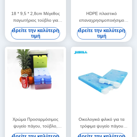
18 * 9,5 * 2,8cm Μέγεθος
HDPE πλαστικό
παγωτήριος τούβλο για
επαναχρησιμοποιήσιμο
μόνωση κουτιά ψύξης με
μεγάλο τούβλο ψυκτικού για
Βρείτε την καλύτερη
Βρείτε την καλύτερη
διάφορα χρώματα για
τη μεταφορά ψυχρής
τιμή
τιμή
τρόφιμα κατεψυγμένα
αλυσίδας για τα τρόφιμα
κατάψυξη
Χρώμα Προσαρμόσιμος
Οικολογικά φιλικό για τα
ψυγείο πάγου, τούβλο,
τρόφιμα ψυγείο πάγου
επαναχρησιμοποιήσιμη τζελ
τούβλο για τρόφιμα
Βρείτε την καλύτερη
Βρείτε την καλύτερη