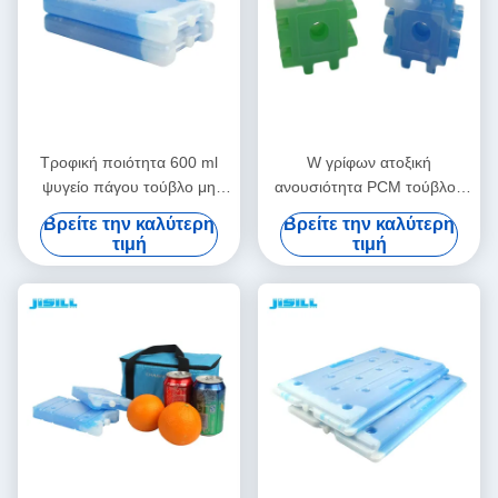
Τροφική ποιότητα 600 ml
W γρίφων ατοξική
ψυγείο πάγου τούβλο μη
ανουσιότητα PCM τούβλου
καυστικό για μεταφορά με
πάγου πιό δροσερή μέσα
Βρείτε την καλύτερη
Βρείτε την καλύτερη
ψυχρή αλυσίδα για τρόφιμα
στο υλικό για τα ποτά
τιμή
τιμή
κατεψυγμένα
παγωμένων τροφίμων