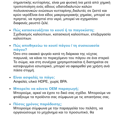
σημαντικής κυτταρίνης, είναι μια φυσική ίνα μετά από χημική
τροποποίηση ενός είδους υδατοδιαλυτών καλών
πολυανιονικών ενώσεων κυτταρίνης,διαλυτές σε ζεστό και
κρύο νερόΕίναι ένα είδος μακρομοριακής χημείας, μπορεί να
πρηστεί, να πρηστεί στο νερό, μπορεί να σχηματίσει
διαφανές ρευστό ζελέ.
Πώς κατασκευάζεται το κουτί ή το παγοκύστη;
Σχεδιασμός καλούπιων, κατασκευή καλούπιων, επεξεργασία
καλούπιων.
Πώς αποθηκεύω το κουτί πάγου / τη συσκευασία
πάγου
?
Όσο στο οικιακό ψυγείο κατά τη διάρκεια της νύχτας
παγωνιά, να κάνει το περιεχόμενο του πάγου σε ένα στερεό
Το σώμα, και στη συνέχεια χρησιμοποιείται ή διατηρείται σε
κατεψυγμένο εσωτερικό, μπορεί να αφαιρεθεί για χρήση ανά
πάσα στιγμή.
Είναι ασφαλές το πάγο;
Ασφαλές υλικό HDPE, χωρίς BPA.
Μπορείτε να κάνετε OEM παραγωγή;
Μπορούμε, αρκεί να έχετε το δικό σας σχέδιο. Μπορούμε να
φτιάξουμε τα προϊόντα σας σύμφωνα με τις απαιτήσεις σας.
Πόσος χρόνος παράδοσης;
Μπορούμε σύμφωνα με την παραγγελία του πελάτη, να
οργανώσουμε το μηχάνημα και το προσωπικό, θα