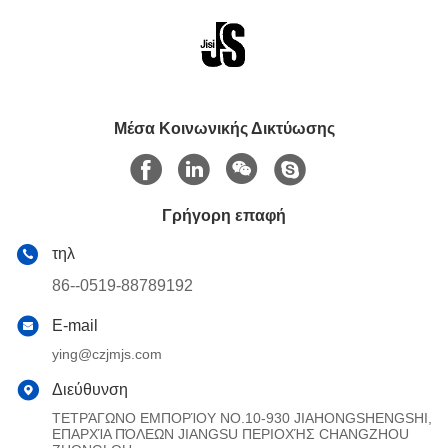
Μέσα Κοινωνικής Δικτύωσης
Γρήγορη επαφή
τηλ
86--0519-88789192
E-mail
ying@czjmjs.com
Διεύθυνση
ΤΕΤΡΆΓΩΝΟ ΕΜΠΟΡΊΟΥ NO.10-930 JIAHONGSHENGSHI,
ΕΠΑΡΧΊΑ ΠΌΛΕΩΝ JIANGSU ΠΕΡΙΟΧΉΣ CHANGZHOU