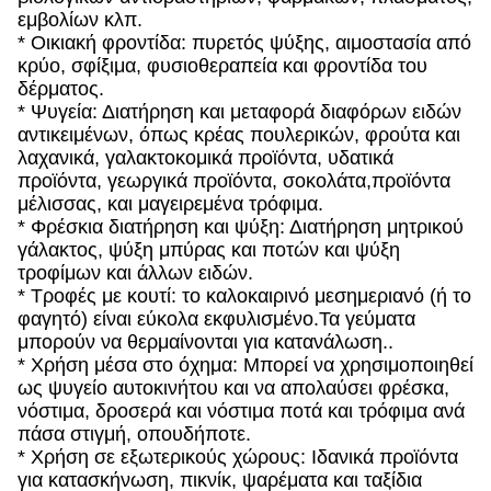
εμβολίων κλπ.
* Οικιακή φροντίδα: πυρετός ψύξης, αιμοστασία από
κρύο, σφίξιμα, φυσιοθεραπεία και φροντίδα του
δέρματος.
* Ψυγεία: Διατήρηση και μεταφορά διαφόρων ειδών
αντικειμένων, όπως κρέας πουλερικών, φρούτα και
λαχανικά, γαλακτοκομικά προϊόντα, υδατικά
προϊόντα, γεωργικά προϊόντα, σοκολάτα,προϊόντα
μέλισσας, και μαγειρεμένα τρόφιμα.
* Φρέσκια διατήρηση και ψύξη: Διατήρηση μητρικού
γάλακτος, ψύξη μπύρας και ποτών και ψύξη
τροφίμων και άλλων ειδών.
* Τροφές με κουτί: το καλοκαιρινό μεσημεριανό (ή το
φαγητό) είναι εύκολα εκφυλισμένο.Τα γεύματα
μπορούν να θερμαίνονται για κατανάλωση..
* Χρήση μέσα στο όχημα: Μπορεί να χρησιμοποιηθεί
ως ψυγείο αυτοκινήτου και να απολαύσει φρέσκα,
νόστιμα, δροσερά και νόστιμα ποτά και τρόφιμα ανά
πάσα στιγμή, οπουδήποτε.
* Χρήση σε εξωτερικούς χώρους: Ιδανικά προϊόντα
για κατασκήνωση, πικνίκ, ψαρέματα και ταξίδια