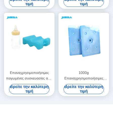
ψυγείο για παγωτό για
μακροχρόνια μεταφορά για
τιμή
τιμή
τρόφιμα κατεψυγμένα
τρόφιμα κατεψυγμένα
Επαναχρησιμοποιήσιμες
1000g
παγωμένες συσκευασίες από
Επαναχρησιμοποιήσιμες
σκληρό πλαστικό Τροφικής
ψυκτικές συσκευασίες για
Βρείτε την καλύτερη
Βρείτε την καλύτερη
ποιότητας με κύματα Σχήμα
μακροχρόνια μεταφορά με
τιμή
τιμή
για μπύρα κονσέρβες για
ψυκτική αλυσίδα για τρόφιμα
τρόφιμα κατεψυγμένα
κατεψυγμένα