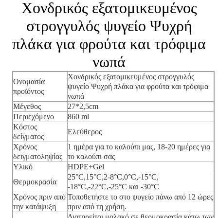
Χονδρικός εξατομικευμένος
στρογγυλός ψυγείο Ψυχρή
πλάκα για φρούτα και τρόφιμα
νωπά
Χονδρικός εξατομικευμένος στρογγυλός
Ονομασία
ψυγείο Ψυχρή πλάκα για φρούτα και τρόφιμα
προϊόντος
νωπά
Μέγεθος
27*2,5cm
Περιεχόμενο
860 ml
Κόστος
Ελεύθερος
δείγματος
Χρόνος
1 ημέρα για το καλούπι μας, 18-20 ημέρες για
δειγματοληψίας
το καλούπι σας
Υλικό
HDPE+Gel
25°C,15°C,2-8°C,0°C,-15°C,
Θερμοκρασία
-18°C,-22°C,-25°C και -30°C
Χρόνος πριν από
Τοποθετήστε το στο ψυγείο πάνω από 12 ώρες
την κατάψυξη
πριν από τη χρήση.
Διατηρείται μαλακό σε θερμοκρασία κάτω των