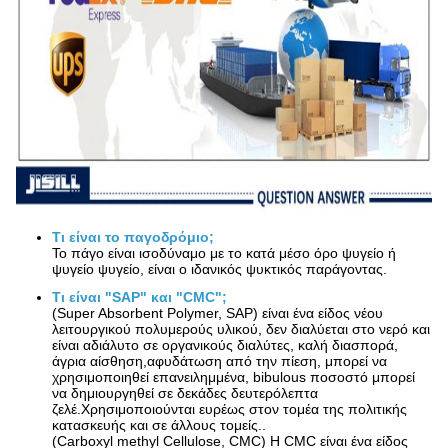
Τι είναι το παγοδρόμιο;
Το πάγο είναι ισοδύναμο με το κατά μέσο όρο ψυγείο ή
ψυγείο ψυγείο, είναι ο ιδανικός ψυκτικός παράγοντας.
Τι είναι "SAP" και "CMC";
(Super Absorbent Polymer, SAP) είναι ένα είδος νέου
λειτουργικού πολυμερούς υλικού, δεν διαλύεται στο νερό και
είναι αδιάλυτο σε οργανικούς διαλύτες, καλή διασπορά,
άγρια αίσθηση,αφυδάτωση από την πίεση, μπορεί να
χρησιμοποιηθεί επανειλημμένα, bibulous ποσοστό μπορεί
να δημιουργηθεί σε δεκάδες δευτερόλεπτα
ζελέ.Χρησιμοποιούνται ευρέως στον τομέα της πολιτικής
κατασκευής και σε άλλους τομείς..
(Carboxyl methyl Cellulose, CMC) Η CMC είναι ένα είδος