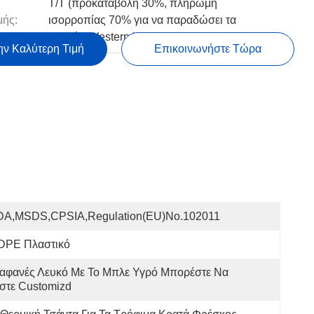
T/T (προκαταβολή 30%, πληρωμή
ής:
ισορροπίας 70% για να παραδώσει τα
αγαθά), Western Union, Paypal
ην Καλύτερη Τιμή
Επικοινωνήστε Τώρα
DA,MSDS,CPSIA,Regulation(EU)no.102011
DPE Πλαστικό
αφανές Λευκό Με Το Μπλε Υγρό Μπορέστε Να 
στε Customizd