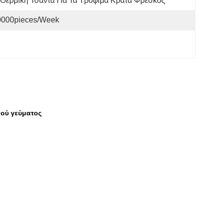
Θερμική Τσάντα Για Τα Τρόφιμα Κρατά Φρέσκος
0000pieces/week
νού γεύματος