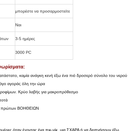
μπορέστε να προσαρμοστείτε
Ναι
μάτων
3-5 ημέρες
3000 PC
νωρίσματα:
ατάστατο, καμία ανάγκη κενή έξω ένα πιό δροσερό σύνολο του νερού
πάγο αγοράς όλη την ώρα
 τροφίμων. Κρύο λαβής για μακροπρόθεσμο
ποτά
ήση πρώτων ΒΟΗΘΕΙΩΝ
 ημέρες όταν έχοντας ένα πικ-νίκ, μια ΣΧΑΡΑ ή να δειπνήσουν έξω.