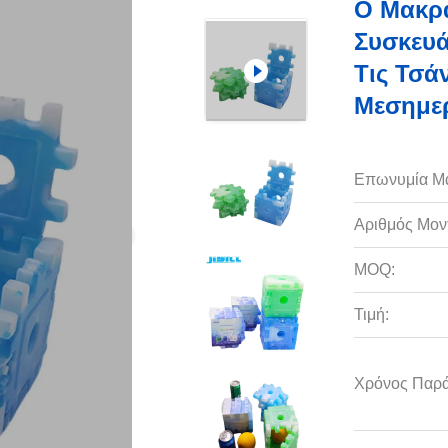
Ο Μακρά
Συσκευά
Τις Τσά
Μεσημερ
Επωνυμία Μ
Αριθμός Μον
MOQ:
Τιμή:
Χρόνος Παρ