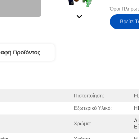
Όροι Πληρωμ
Βρείτε Τ
ραφή Προϊόντος
Πιστοποίηση:
F
Εξωτερικό Υλικό:
H
Δι
Χρώμα:
Εί