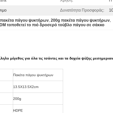
είτε
Χρήση:
Η 
σιμο
Δυνατότητα Προσφοράς:
1
 πακέτα πάγου ψυκτήρων
, 
200g πακέτα πάγου ψυκτήρων
, 
DM τοποθετεί το πιό δροσερό τούβλο πάγου σε σάκκο
ηλο μέγεθος για όλα τις τσάντες και τα δοχεία ψύξης μεσημερια
Πακέτα πάγου ψυκτήρων
13.5X13.5X2cm
200g
HDPE