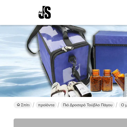
Σπίτι
προϊόντα
Πιό Δροσερό Τούβλο Πάγου
Ο μ