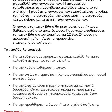
παρεμβολή των παγοκιβωτίων. Ή μπορείτε να
τοποθετήσετε το παγοκιβώτιο ακριβώς επάνω από τα
στοιχεία. Η ποσότητα παγοκιβωτίων εξαρτάται από το κλίμα,
τον τρόπο της μεταφοράς, την απόσταση της μεταφοράς
καθώς επίσης και τα μεγέθη των παγοκιβωτίων.
Ο πάγος στο παγοκιβώτιο θα μετατραπεί σε πήκτωμα
βαθμιαία μετά από αρκετές ώρες. Παρακαλώ αποθηκεύστε
το παγοκιβώτιο στον ψυκτήρα για 12 έως 24 ώρες για
μελλοντική χρήση. Αυτό το προϊόν είναι
επαναχρησιμοποιήσιμο.
Το προϊόν λειτουργεί:
Για τα τρόφιμα συντηρήσεων φρέσκα, κατάλληλα για το
καλαθάκι με φαγητό, το πικ-νίκ κ.λπ.
Για την κρύα αποθήκευση ποτών.
Για την εγχώρια περιποίηση. Χρησιμοποιημένος ως medcal
πακέτο πάγου
Για την αποταμίευση η ηλεκτρική ενέργεια και κρατά
δροσερός. Θα απελευθερώσει ακόμα το κρύο και θα
κρατήσει το ψυγείο στη θερμοκρασία κατάψυξης όταν
δύναμη μακριά.
Για την προώθηση, τα δώρα, ή τα στοιχεία διαφήμισης.
Συσκευασία