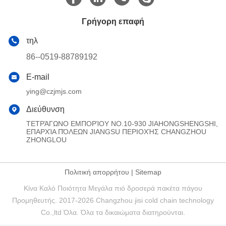
Γρήγορη επαφή
τηλ
86--0519-88789192
E-mail
ying@czjmjs.com
Διεύθυνση
ΤΕΤΡΆΓΩΝΟ ΕΜΠΟΡΊΟΥ NO.10-930 JIAHONGSHENGSHI,
ΕΠΑΡΧΊΑ ΠΌΛΕΩΝ JIANGSU ΠΕΡΙΟΧΉΣ CHANGZHOU
ZHONGLOU
Πολιτική απορρήτου
|
Sitemap
Κίνα Καλό Ποιότητα Μεγάλα πιό δροσερά πακέτα πάγου
Προμηθευτής. 2017-2026 Changzhou jisi cold chain technology
Co.,ltd Όλα. Όλα τα δικαιώματα διατηρούνται.