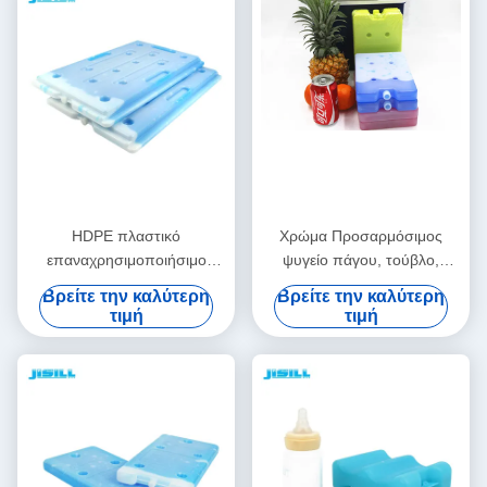
HDPE πλαστικό
Χρώμα Προσαρμόσιμος
επαναχρησιμοποιήσιμο
ψυγείο πάγου, τούβλο,
μεγάλο τούβλο ψυκτικού για
επαναχρησιμοποιήσιμη τζελ
Βρείτε την καλύτερη
Βρείτε την καλύτερη
τη μεταφορά ψυχρής
ψυγείο για παγωτό για
τιμή
τιμή
αλυσίδας για τα τρόφιμα
τρόφιμα κατεψυγμένα
κατάψυξη