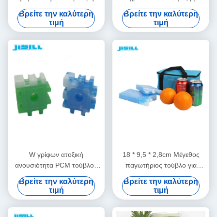
καυστικό για μεταφορά με
φρούτα και τρόφιμα Φρέσκα,
Βρείτε την καλύτερη
Βρείτε την καλύτερη
ψυχρή αλυσίδα για τρόφιμα
περιεκτικότητα 860 ml για
τιμή
τιμή
κατεψυγμένα
τρόφιμα κατεψυγμένα
W γρίφων ατοξική
18 * 9,5 * 2,8cm Μέγεθος
ανουσιότητα PCM τούβλου
παγωτήριος τούβλο για
πάγου πιό δροσερή μέσα
μόνωση κουτιά ψύξης με
Βρείτε την καλύτερη
Βρείτε την καλύτερη
στο υλικό για τα ποτά
διάφορα χρώματα για
τιμή
τιμή
παγωμένων τροφίμων
τρόφιμα κατεψυγμένα