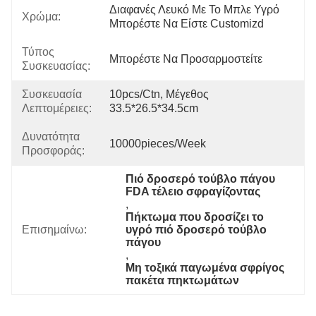
Διαφανές Λευκό Με Το Μπλε Υγρό 
Χρώμα:
Μπορέστε Να Είστε Customizd
Τύπος
Μπορέστε Να Προσαρμοστείτε
Συσκευασίας:
Συσκευασία
10pcs/ctn, Μέγεθος 
Λεπτομέρειες:
33.5*26.5*34.5cm
Δυνατότητα
10000pieces/week
Προσφοράς:
Πιό δροσερό τούβλο πάγου 
FDA τέλειο σφραγίζοντας
, 
Πήκτωμα που δροσίζει το 
Επισημαίνω:
υγρό πιό δροσερό τούβλο 
πάγου
, 
Μη τοξικά παγωμένα σφρίγος 
πακέτα πηκτωμάτων