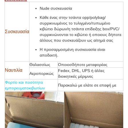
Nude συσκευασία
Κάθε ένας στην τσάντα opp/polybag/
συρρικνωμένος το τυλιγμένο/τυπωμένο
κιβώτιο δώρων/η τσάντα επίδειξης box/PVC/
Συσκευασία
συρρικνώνονται το κιβώτιο ή οποιους δήποτε
άλλους που συσκευάζουν ως αίτημά σας
Η προσαρμοσμένη συσκευασία είναι
αποδεκτή.
Θαλασσίως
Οποιοσδήποτε μεταφορέας
Ναυτιλία
Fedex, DHL, UPS ή άλλες
Αεροπορικώς
διοικητικές μέριμνες
Φορτίο και ποσότητα
Παρακαλώ με ελάτε σε επαφή με
εμπορευματοκιβωτίων