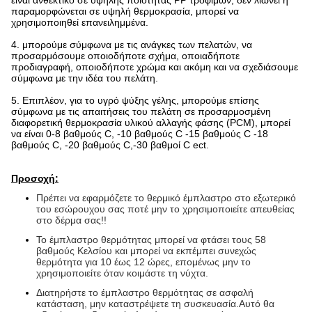
είναι ανθεκτικό σε υψηλής ποιότητας PP τροφίμων, δεν λιώνει ή
παραμορφώνεται σε υψηλή θερμοκρασία, μπορεί να
χρησιμοποιηθεί επανειλημμένα.
4. μπορούμε σύμφωνα με τις ανάγκες των πελατών, να
προσαρμόσουμε οποιοδήποτε σχήμα, οποιαδήποτε
προδιαγραφή, οποιοδήποτε χρώμα και ακόμη και να σχεδιάσουμε
σύμφωνα με την ιδέα του πελάτη.
5. Επιπλέον, για το υγρό ψύξης γέλης, μπορούμε επίσης
σύμφωνα με τις απαιτήσεις του πελάτη σε προσαρμοσμένη
διαφορετική θερμοκρασία υλικού αλλαγής φάσης (PCM), μπορεί
να είναι 0-8 βαθμούς C, -10 βαθμούς C -15 βαθμούς C -18
βαθμούς C, -20 βαθμούς C,-30 βαθμοί C ect.
Προσοχή:
Πρέπει να εφαρμόζετε το θερμικό έμπλαστρο στο εξωτερικό
του εσώρουχου σας ποτέ μην το χρησιμοποιείτε απευθείας
στο δέρμα σας!!
Το έμπλαστρο θερμότητας μπορεί να φτάσει τους 58
βαθμούς Κελσίου και μπορεί να εκπέμπει συνεχώς
θερμότητα για 10 έως 12 ώρες, επομένως μην το
χρησιμοποιείτε όταν κοιμάστε τη νύχτα.
Διατηρήστε το έμπλαστρο θερμότητας σε ασφαλή
κατάσταση, μην καταστρέψετε τη συσκευασία.Αυτό θα