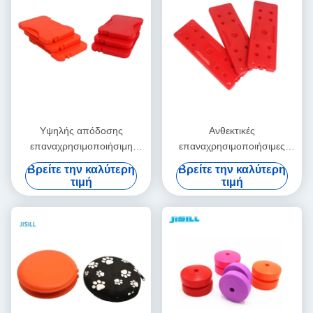
Υψηλής απόδοσης
Ανθεκτικές
επαναχρησιμοποιήσιμη
επαναχρησιμοποιήσιμες
θερμική ψυκτική συσκευή για
θερμικές σακούλες για
Βρείτε την καλύτερη
Βρείτε την καλύτερη
τη διατήρηση των τροφίμων
απομονωμένες σακούλες
τιμή
τιμή
ζεστά
μεσημεριανού φαγητού
θερμαίνονται έως και 55
βαθμούς