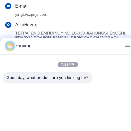
E-mail
ying@czjmjs.com
Διεύθυνση
ΤΕΤΡΆΓΩΝΟ ΕΜΠΟΡΊΟΥ NO.10-930 JIAHONGSHENGSHI,
ΕΠΑΡΧΊΑ ΠΌΛΕΩΝ JIANGSU ΠΕΡΙΟΧΉΣ CHANGZHOU
ZHONGLOU
zhuying
Πολιτική απορρήτου
|
Sitemap
7:51 PM
Κίνα Καλό Ποιότητα Μεγάλα πιό δροσερά πακέτα πάγου
Good day, what product are you looking for?
Προμηθευτής. 2017-2026 Changzhou jisi cold chain technology
Co.,ltd Όλα. Όλα τα δικαιώματα διατηρούνται.