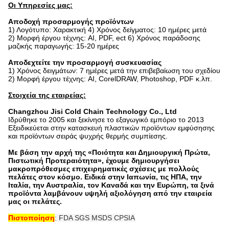
Οι Υπηρεσίες μας:
Αποδοχή προσαρμογής προϊόντων
1) Λογότυπο: Χαρακτική 4) Χρόνος δείγματος: 10 ημέρες μετά
2) Μορφή έργου τέχνης: AI, PDF, ect 6) Χρόνος παράδοσης
μαζικής παραγωγής: 15-20 ημέρες
Αποδεχτείτε την προσαρμογή συσκευασίας
1) Χρόνος δειγμάτων: 7 ημέρες μετά την επιβεβαίωση του σχεδίου
2) Μορφή έργου τέχνης: AI, CorelDRAW, Photoshop, PDF κ.λπ.
Στοιχεία της εταιρείας:
Changzhou Jisi Cold Chain Technology Co., Ltd
Ιδρύθηκε το 2005 και ξεκίνησε το εξαγωγικό εμπόριο το 2013
Εξειδικεύεται στην κατασκευή πλαστικών προϊόντων εμφύσησης
και προϊόντων σειράς ψυχρής θερμής συμπίεσης.
Με βάση την αρχή της «Ποιότητα και Δημιουργική Πρώτα,
Πιστωτική Προτεραιότητα», έχουμε δημιουργήσει
μακροπρόθεσμες επιχειρηματικές σχέσεις με πολλούς
πελάτες στον κόσμο. Ειδικά στην Ιαπωνία, τις ΗΠΑ, την
Ιταλία, την Αυστραλία, τον Καναδά και την Ευρώπη, τα ξινά
προϊόντα λαμβάνουν υψηλή αξιολόγηση από την εταιρεία
μας οι πελάτες.
Πιστοποίηση
: FDA SGS MSDS CPSIA