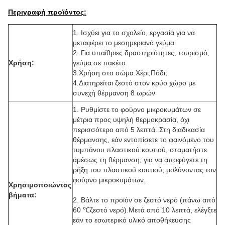
Περιγραφή προϊόντος:
1. Ισχύει για το σχολείο, εργασία για να
μεταφέρει το μεσημεριανό γεύμα.
2. Για υπαίθριες δραστηριότητες, τουρισμό,
Χρήση:
γεύμα σε πακέτο.
3.
Χρήση στο σώμα.Χέρι;Πόδι;
4.
Διατηρείται ζεστό στον κρύο χώρο με
συνεχή θέρμανση 8 ωρών
1. Ρυθμίστε το φούρνο μικροκυμάτων σε
μέτρια προς υψηλή θερμοκρασία, όχι
περισσότερο από 5 λεπτά. Στη διαδικασία
θέρμανσης, εάν εντοπίσετε το φαινόμενο του
τυμπάνου πλαστικού κουτιού, σταματήστε
αμέσως τη θέρμανση, για να αποφύγετε τη
ρήξη του πλαστικού κουτιού, μολύνοντας τον
φούρνο μικροκυμάτων.
Χρησιμοποιώντας
βήματα:
2. Βάλτε το προϊόν σε ζεστό νερό (πάνω από
60 ℃
ζεστό νερό).Μετά από 10 λεπτά, ελέγξτε
εάν το εσωτερικό υλικό αποθήκευσης