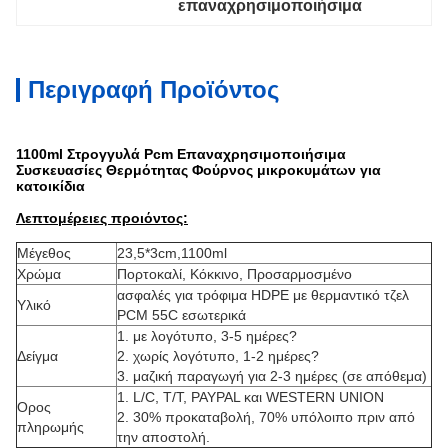
επαναχρησιμοποιήσιμα
Περιγραφή Προϊόντος
1100ml Στρογγυλά Pcm Επαναχρησιμοποιήσιμα
Συσκευασίες Θερμότητας Φούρνος μικροκυμάτων για
κατοικίδια
Λεπτομέρειες προιόντος:
Μέγεθος
23,5*3cm,1100ml
Χρώμα
Πορτοκαλί, Κόκκινο, Προσαρμοσμένο
ασφαλές για τρόφιμα HDPE με θερμαντικό τζελ
Υλικό
PCM 55C εσωτερικά
1. με λογότυπο, 3-5 ημέρες?
Δείγμα
2. χωρίς λογότυπο, 1-2 ημέρες?
3. μαζική παραγωγή για 2-3 ημέρες (σε απόθεμα)
1. L/C, T/T, PAYPAL και WESTERN UNION
Ορος
2. 30% προκαταβολή, 70% υπόλοιπο πριν από
πληρωμής
την αποστολή.