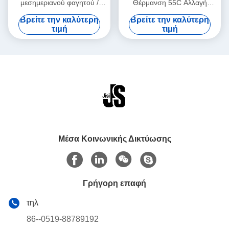
μεσημεριανού φαγητού /
Θέρμανση 55C Αλλαγή
προσαρμοσμένες ανθεκτικές
Φάσης Υλικού Heat Pack για
Βρείτε την καλύτερη
Βρείτε την καλύτερη
επαναχρησιμοποιήσιμες
μεσημεριανό γεύμα με
τιμή
τιμή
θερμικές σακούλες για
θερμική σακούλα
εξωτερικές δραστηριότητες
Μέσα Κοινωνικής Δικτύωσης
Γρήγορη επαφή
τηλ
86--0519-88789192