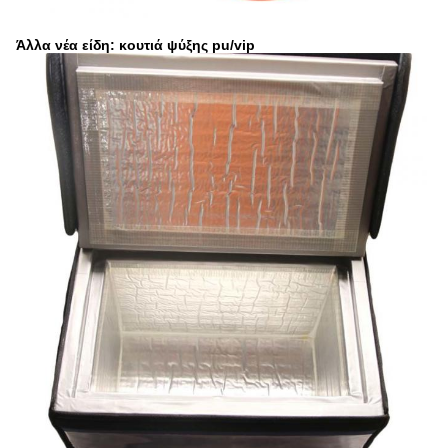
Άλλα νέα είδη: κουτιά ψύξης pu/vip