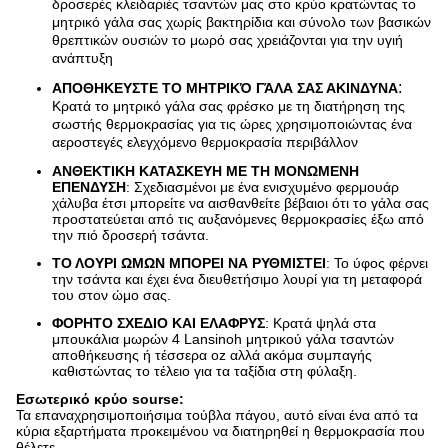
δροσερές κλειδαριές τσαντών μας στο κρύο κρατώντας το
μητρικό γάλα σας χωρίς βακτηρίδια και σύνολο των βασικών
θρεπτικών ουσιών το μωρό σας χρειάζονται για την υγιή
ανάπτυξη
:
ΑΠΟΘΗΚΕΥΣΤΕ ΤΟ ΜΗΤΡΙΚΌ ΓΆΛΑ ΣΑΣ ΑΚΙΝΔΥΝΑ
Κρατά το μητρικό γάλα σας φρέσκο με τη διατήρηση της
σωστής θερμοκρασίας για τις ώρες χρησιμοποιώντας ένα
αεροστεγές ελεγχόμενο θερμοκρασία περιβάλλον
ΑΝΘΕΚΤΙΚΗ ΚΑΤΑΣΚΕΥΗ ΜΕ ΤΗ ΜΟΝΩΜΕΝΗ
ΕΠΕΝΔΥΣΗ
: Σχεδιασμένοι με ένα ενισχυμένο φερμουάρ
χάλυβα έτσι μπορείτε να αισθανθείτε βέβαιοι ότι το γάλα σας
προστατεύεται από τις αυξανόμενες θερμοκρασίες έξω από
την πιό δροσερή τσάντα.
ΤΟ ΛΟΥΡΙ ΩΜΩΝ ΜΠΟΡΕΙ ΝΑ ΡΥΘΜΙΣΤΕΙ
: Το ύφος φέρνει
την τσάντα και έχει ένα διευθετήσιμο λουρί για τη μεταφορά
του στον ώμο σας.
ΦΟΡΗΤΟ ΣΧΕΔΙΟ ΚΑΙ ΕΛΑΦΡΥΣ
: Κρατά ψηλά στα
μπουκάλια μωρών 4 Lansinoh μητρικού γάλα τσαντών
αποθήκευσης ή τέσσερα oz αλλά ακόμα συμπαγής
καθιστώντας το τέλειο για τα ταξίδια στη φύλαξη.
Εσωτερικό κρύο sourse:
Τα επαναχρησιμοποιήσιμα τούβλα πάγου, αυτό είναι ένα από τα
κύρια εξαρτήματα προκειμένου να διατηρηθεί η θερμοκρασία που
θέλετε.