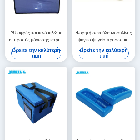
PU αφρός και κενό κιβώτιο
Φορητή σακούλα ινσουλίνης
επιτροπής μόνωσης ιατρικό
ψυγείο ψυγείο προσωπική
δροσερό για τη μεταφορά
φροντίδα με λογότυπο -
Βρείτε την καλύτερη
Βρείτε την καλύτερη
κρύων αλυσίδων
Τυπωμένο για τρόφιμα
τιμή
τιμή
κατεψυγμένα