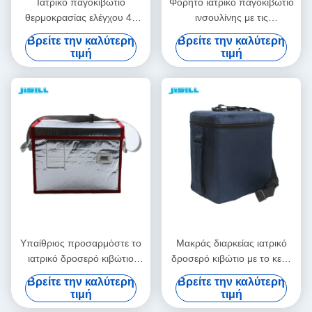
Ιατρικό παγοκιβώτιο
Φορητό ιατρικό παγοκιβώτιο
θερμοκρασίας ελέγχου 48
ινσουλίνης με τις
ωρών που μονώνεται με την
εξατομικεύσιμες
Βρείτε την καλύτερη
Βρείτε την καλύτερη
τσάντα υφάσματος της
θερμοκρασίες εύκολες να
τιμή
τιμή
Οξφόρδης
καθαρίσουν
Υπαίθριος προσαρμόστε το
Μακράς διαρκείας ιατρικό
ιατρικό δροσερό κιβώτιο
δροσερό κιβώτιο με το κενό
23.5L φορητό για το
υλικό μόνωσης για την
Βρείτε την καλύτερη
Βρείτε την καλύτερη
παγοκιβώτιο Rotomolded
ιατρική μεταφορά εμβολίων
τιμή
τιμή