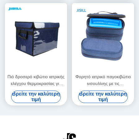
Πιό δροσερό κιβώτιο ιατρικής
Φορητό ιατρικό παγοκιβώτιο
ελέγχου θερμοκρασίας για
ινσουλίνης με τις
την ιατρική μεταφορά
εξατομικεύσιμες
Βρείτε την καλύτερη
Βρείτε την καλύτερη
αίματος εμβολίων
θερμοκρασίες εύκολες να
τιμή
τιμή
καθαρίσουν