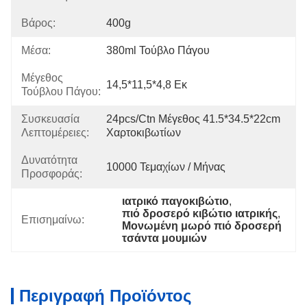
Βάρος:
400g
Μέσα:
380ml Τούβλο Πάγου
Μέγεθος
14,5*11,5*4,8 Εκ
Τούβλου Πάγου:
Συσκευασία
24pcs/ctn Μέγεθος 41.5*34.5*22cm 
Λεπτομέρειες:
Χαρτοκιβωτίων
Δυνατότητα
10000 Τεμαχίων / Μήνας
Προσφοράς:
ιατρικό παγοκιβώτιο
, 
πιό δροσερό κιβώτιο ιατρικής
, 
Επισημαίνω:
Μονωμένη μωρό πιό δροσερή 
τσάντα μουμιών
Περιγραφή Προϊόντος