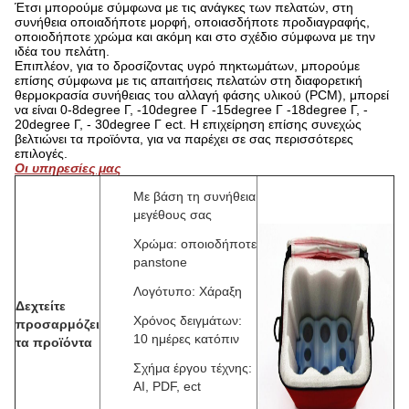
Έτσι μπορούμε σύμφωνα με τις ανάγκες των πελατών, στη
συνήθεια οποιαδήποτε μορφή, οποιασδήποτε προδιαγραφής,
οποιοδήποτε χρώμα και ακόμη και στο σχέδιο σύμφωνα με την
ιδέα του πελάτη.
Επιπλέον, για το δροσίζοντας υγρό πηκτωμάτων, μπορούμε
επίσης σύμφωνα με τις απαιτήσεις πελατών στη διαφορετική
θερμοκρασία συνήθειας του αλλαγή φάσης υλικού (PCM), μπορεί
να είναι 0-8degree Γ, -10degree Γ -15degree Γ -18degree Γ, -
20degree Γ, - 30degree Γ ect. Η επιχείρηση επίσης συνεχώς
βελτιώνει τα προϊόντα, για να παρέχει σε σας περισσότερες
επιλογές.
Οι υπηρεσίες μας
Με βάση τη συνήθεια
μεγέθους σας
Χρώμα: οποιοδήποτε
panstone
Λογότυπο: Χάραξη
Δεχτείτε
Χρόνος δειγμάτων:
προσαρμόζει
10 ημέρες κατόπιν
τα προϊόντα
Σχήμα έργου τέχνης:
AI, PDF, ect