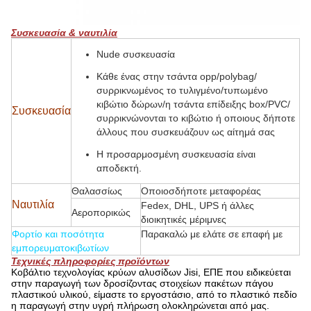
Συσκευασία & ναυτιλία
Nude συσκευασία
Κάθε ένας στην τσάντα opp/polybag/
συρρικνωμένος το τυλιγμένο/τυπωμένο
κιβώτιο δώρων/η τσάντα επίδειξης box/PVC/
Συσκευασία
συρρικνώνονται το κιβώτιο ή οποιους δήποτε
άλλους που συσκευάζουν ως αίτημά σας
Η προσαρμοσμένη συσκευασία είναι
αποδεκτή.
Θαλασσίως
Οποιοσδήποτε μεταφορέας
Ναυτιλία
Fedex, DHL, UPS ή άλλες
Αεροπορικώς
διοικητικές μέριμνες
Φορτίο και ποσότητα
Παρακαλώ με ελάτε σε επαφή με
εμπορευματοκιβωτίων
Τεχνικές πληροφορίες προϊόντων
Κοβάλτιο τεχνολογίας κρύων αλυσίδων Jisi, ΕΠΕ που ειδικεύεται
στην παραγωγή των δροσίζοντας στοιχείων πακέτων πάγου
πλαστικού υλικού, είμαστε το εργοστάσιο, από το πλαστικό πεδίο
η παραγωγή στην υγρή πλήρωση ολοκληρώνεται από μας.