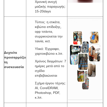
Χρονική ανοχή
μαζικής παραγωγής:
15-20days
Τύπος: η ετικέτα,
κιβώτιο επίδειξης,
opp τσάντα,
συρρικνώνεται την
ταινία, ect.
Υλικό: Έγγραφο,
Δεχτείτε
χαρτοκιβώτιο κ.λπ.
προσαρμόζει
Χρόνος δειγμάτων: 7
τη
ημέρες μετά από το
συσκευασία
σχέδιο
επιβεβαιώνεται
Σχήμα έργου τέχνης:
AI, CorelDRAW,
Photoshop, PDF,
κ.λπ.