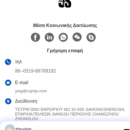
Μέσα Κοινωνικής Δικτύωσης
Γρήγορη επαφή
τηλ
86--0519-88789192
E-mail
ying@czjmjs.com
Διεύθυνση
ΤΕΤΡΆΓΩΝΟ ΕΜΠΟΡΊΟΥ NO.10-930 JIAHONGSHENGSHI,
ΕΠΑΡΧΊΑ ΠΌΛΕΩΝ JIANGSU ΠΕΡΙΟΧΉΣ CHANGZHOU
ZHONGLOU
zhuying