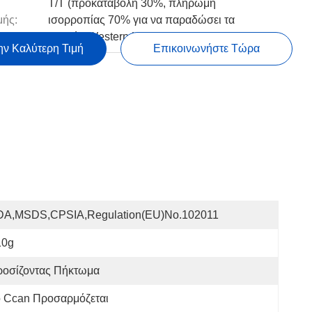
T/T (προκαταβολή 30%, πληρωμή
ής:
ισορροπίας 70% για να παραδώσει τα
αγαθά), Western Union, Paypal
ην Καλύτερη Τιμή
Επικοινωνήστε Τώρα
DA,MSDS,CPSIA,Regulation(EU)no.102011
10g
ροσίζοντας Πήκτωμα
ο Ccan Προσαρμόζεται