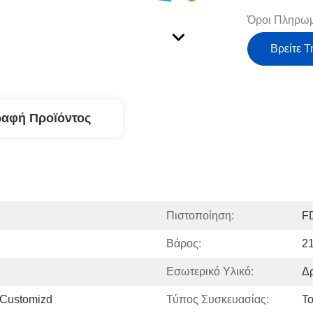
Όροι Πληρωμ
Βρείτε Τ
ραφή Προϊόντος
Πιστοποίηση:
F
Βάρος:
2
Εσωτερικό Υλικό:
Δ
 Customizd
Τύπος Συσκευασίας:
Τ