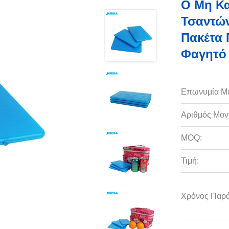
Ο Μη Κα
Τσαντών
Πακέτα 
Φαγητό
Επωνυμία Μ
Αριθμός Μον
MOQ:
Τιμή:
Χρόνος Παρ