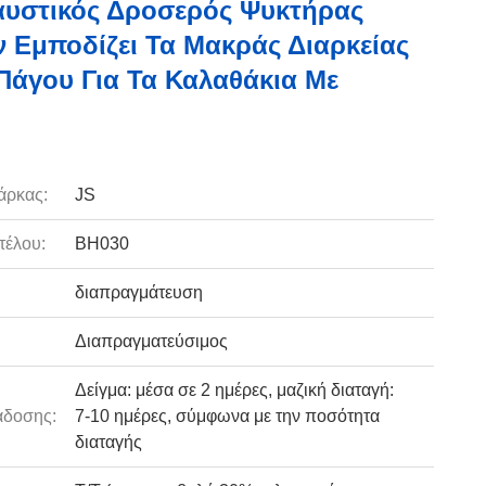
υστικός Δροσερός Ψυκτήρας
 Εμποδίζει Τα Μακράς Διαρκείας
Πάγου Για Τα Καλαθάκια Με
άρκας:
JS
τέλου:
BH030
διαπραγμάτευση
Διαπραγματεύσιμος
Δείγμα: μέσα σε 2 ημέρες, μαζική διαταγή:
άδοσης:
7-10 ημέρες, σύμφωνα με την ποσότητα
διαταγής