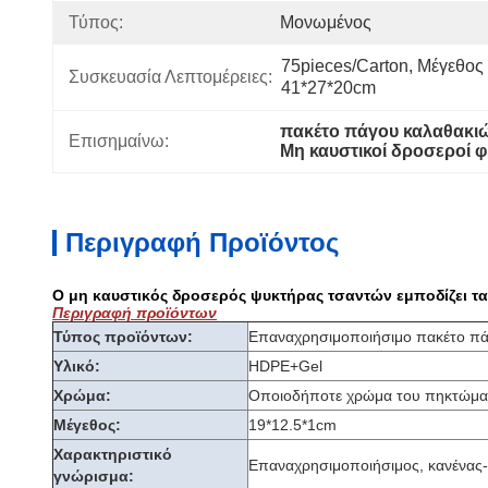
Τύπος:
Μονωμένος
75pieces/carton, Μέγεθος 
Συσκευασία Λεπτομέρειες:
41*27*20cm
πακέτο πάγου καλαθακι
Επισημαίνω:
Μη καυστικοί δροσεροί 
Περιγραφή Προϊόντος
Ο μη καυστικός δροσερός ψυκτήρας τσαντών εμποδίζει τα
Περιγραφή προϊόντων
Τύπος προϊόντων:
Επαναχρησιμοποιήσιμο πακέτο π
Υλικό:
HDPE+Gel
Χρώμα:
Οποιοδήποτε χρώμα του πηκτώμα
Μέγεθος:
19*12.5*1cm
Χαρακτηριστικό
Επαναχρησιμοποιήσιμος, κανένας-t
γνώρισμα: