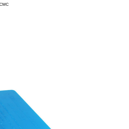
ή CMC