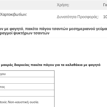
Χρήση:
Γι
Χαρτοκιβωτίων: 
Δυνατότητα Προσφοράς:
1
ών με φαγητό
, 
πακέτο πάγου τσαντών μεσημεριανού γεύμα
φραγμοί ψυκτήρων τσαντών
 μακράς διαρκείας πακέτα πάγου για τα καλαθάκια με φαγητό
άγου
τος
oxic.Non-καυστική ουσία.