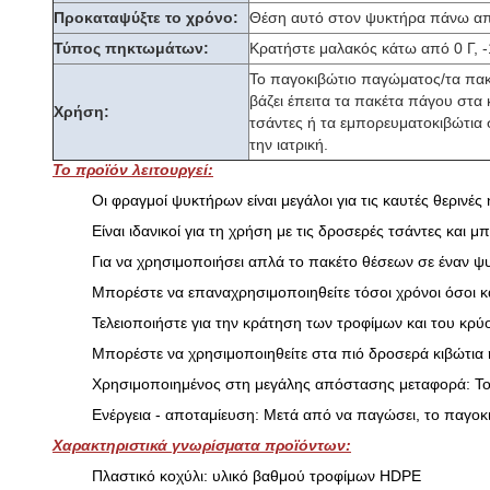
Προκαταψύξτε το χρόνο:
Θέση αυτό στον ψυκτήρα πάνω από
Τύπος πηκτωμάτων:
Κρατήστε μαλακός κάτω από 0 Γ, -
Το παγοκιβώτιο παγώματος/τα πακέ
βάζει έπειτα τα πακέτα πάγου στα 
Χρήση:
τσάντες ή τα εμπορευματοκιβώτια 
την ιατρική.
Το προϊόν λειτουργεί:
Οι φραγμοί ψυκτήρων είναι μεγάλοι για τις καυτές θερινές
Είναι ιδανικοί για τη χρήση με τις δροσερές τσάντες και
Για να χρησιμοποιήσει απλά το πακέτο θέσεων σε έναν ψυ
Μπορέστε να επαναχρησιμοποιηθείτε τόσοι χρόνοι όσοι κ
Τελειοποιήστε για την κράτηση των τροφίμων και του κρ
Μπορέστε να χρησιμοποιηθείτε στα πιό δροσερά κιβώτια ή
Χρησιμοποιημένος στη μεγάλης απόστασης μεταφορά: Το πα
Ενέργεια - αποταμίευση: Μετά από να παγώσει, το παγοκι
Χαρακτηριστικά γνωρίσματα προϊόντων:
Πλαστικό κοχύλι: υλικό βαθμού τροφίμων HDPE