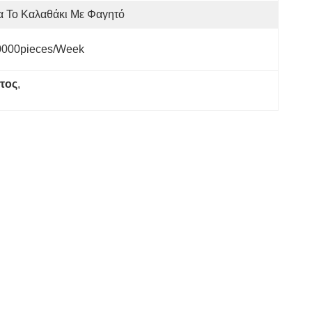
α Το Καλαθάκι Με Φαγητό
0000pieces/week
τος
, 