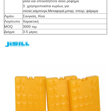
γάλα και οποιοδήποτε άλλο ρόφημα.
3. χρησιμοποιείται ευρέως για
σ
icnic,
κάμπινγκ,
Μεταφορά,
μπαρ, σπορ, ψάρεμα
Λιμάνι
Σανγκάη, Κίνα
Λογότυπο
Χαρακτική
MOQ
3000 τεμ
Δείγμα
3-5 μέρες