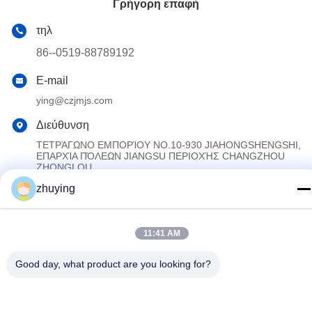
Γρήγορη επαφή
τηλ
86--0519-88789192
E-mail
ying@czjmjs.com
Διεύθυνση
ΤΕΤΡΆΓΩΝΟ ΕΜΠΟΡΊΟΥ NO.10-930 JIAHONGSHENGSHI,
ΕΠΑΡΧΊΑ ΠΌΛΕΩΝ JIANGSU ΠΕΡΙΟΧΉΣ CHANGZHOU
ZHONGLOU
zhuying
Πολιτική απορρήτου
|
Sitemap
11:41 AM
Κίνα Καλό Ποιότητα Μεγάλα πιό δροσερά πακέτα πάγου
Προμηθευτής. 2017-2026 Changzhou jisi cold chain technology
Good day, what product are you looking for?
Co.,ltd Όλα. Όλα τα δικαιώματα διατηρούνται.