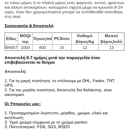
το πάνω μέρος ή το πλαϊνό μέρος ενός φαγητού, ποτού, φρούτων
και άλλων αντικειμένων, καλυμμένο σφιχτά μέχρι να κρυώσει 8-24
ώρες, όταν δεν χρησιμοποιείται μπορεί να τοποθετηθεί απευθείας
στη σκιά.
Συσκευασία & Αποστολή
MOQ/
Καθαρό
Μεικτό
Είδος
Όγκος/ml
PCS/ctn
τεμ
βάρος/kg
βάρος/κιλό
BH057
1000
800
15
12
13
Αποστολή
:
5-7 ημέρες μετά την παραγγελία όταν
επιβεβαιώνεται το δείγμα
Αποστολή:
1. Για τη μικρή ποσότητα, το στέλνουμε με DHL, Fedex, TNT,
UPS.
2. Για την μεγάλη ποσότητα, Αποστολή δια θαλάσσης, είναι
οικονομικό.
Οι Υπηρεσίες μας:
1. Προσαρμοσμένο λογότυπο, μέγεθος, χρώμα, υλικό και
εκτύπωση
2. Υγρό χρώμα σύμφωνα με το χρώμα panton.
3. Πιστοποιητικό: FDA, SGS, MSDS