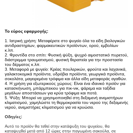
Το εύρος εφαρμογής:
1. Ιατρική χρήση: Μεταφέρετε στο ψυγείο όλα τα είδη βιολογικών
αντιδραστηρίων, φαρμακευτικών προϊόντων, ορού, εμβολίων
κ.λπ.
2. Φροντίδα στο σπίτι: Φυσική ψύξη, ψυχρό αιμοστατικό πυρετού,
διάστρεμμα τραυματισμού, φυσική θεραπεία για την προστασία
του δέρματος κ.λπ.
3. Μεταφορά με ψυγείο: Κρέας πουλερικών, φρούτα και λαχανικά,
γαλακτοκομικά προϊόντα, υδρόβια προϊόντα, γεωργικά προϊόντα,
σοκολάτα, μαγειρεμένα τρόφιμα και άλλα είδη μεταφοράς αγαθών.
4. Η χρήση για εξωτερικούς χώρους: Είναι ένα ιδανικό προϊόν για
κατασκήνωση, μπάρμπεκιου για πικ-νικ, ψάρεμα και ταξίδια
μεγάλων αποστάσεων για κρύα τρόφιμα και ποτά.
5. Ψύξη: Μπορεί να χρησιμοποιηθεί στη δεξαμενή ανεμιστήρων
κλιματισμού, χαμηλώστε τη θερμοκρασία του νερού της δεξαμενής
νερού, ανεμιστήρες κλιματισμού για να κρυώσει.
Οδηγίες:
Αυτό το προϊόν θα τεθεί στην κατάψυξη του ψυγείου, θα
καταψυχθεί μετά από 12 ώρες στην παγωμένη σακούλα, σε