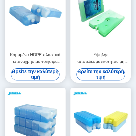
Καμμμένα HDPE πλαστικά
Υψηλής
επαναχρησιμοποιήσιμα
αποτελεσματικότητας μη
πακέτα ψυκτήρων για τα
τοξική παγοθήκη ιατρικής
Βρείτε την καλύτερη
Βρείτε την καλύτερη
δοχεία ψύξης 14.3*7.7*3.8cm
χρήσης 1000 ml για ψυγείο
τιμή
τιμή
μέγεθος