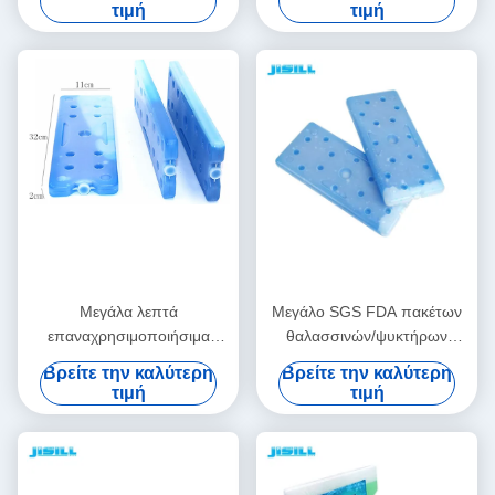
φρεσκάδα και διατήρηση
καταψύκτη
τιμή
τιμή
τροφίμων με SAP
Μεγάλα λεπτά
Μεγάλο SGS FDA πακέτων
επαναχρησιμοποιήσιμα
θαλασσινών/ψυκτήρων
πακέτα πάγου πηκτωμάτων
ευτηκτικών κρύων πιάτων
Βρείτε την καλύτερη
Βρείτε την καλύτερη
ψυκτήρων υγείας για τα
σοκολατών εγκρίνει
τιμή
τιμή
θαλασσινά Transportion
δοχείων ψύξης