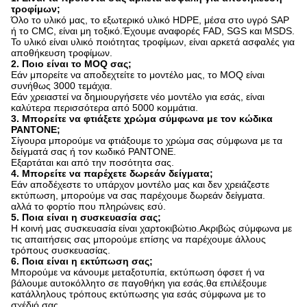
τροφίμων;
Όλο το υλικό μας, το εξωτερικό υλικό HDPE, μέσα στο υγρό SAP
ή το CMC, είναι μη τοξικό.Έχουμε αναφορές FAD, SGS και MSDS.
Το υλικό είναι υλικό ποιότητας τροφίμων, είναι αρκετά ασφαλές για
αποθήκευση τροφίμων.
2. Ποιο είναι το MOQ σας;
Εάν μπορείτε να αποδεχτείτε το μοντέλο μας, το MOQ είναι
συνήθως 3000 τεμάχια.
Εάν χρειαστεί να δημιουργήσετε νέο μοντέλο για εσάς, είναι
καλύτερα περισσότερα από 5000 κομμάτια.
3. Μπορείτε να φτιάξετε χρώμα σύμφωνα με τον κώδικα
PANTONE;
Σίγουρα μπορούμε να φτιάξουμε το χρώμα σας σύμφωνα με τα
δείγματά σας ή τον κωδικό PANTONE.
Εξαρτάται και από την ποσότητα σας.
4. Μπορείτε να παρέχετε δωρεάν δείγματα;
Εάν αποδέχεστε το υπάρχον μοντέλο μας και δεν χρειάζεστε
εκτύπωση, μπορούμε να σας παρέχουμε δωρεάν δείγματα.
αλλά το φορτίο που πληρώνεις εσύ.
5. Ποια είναι η συσκευασία σας;
Η κοινή μας συσκευασία είναι χαρτοκιβώτιο.Ακριβώς σύμφωνα με
τις απαιτήσεις σας μπορούμε επίσης να παρέχουμε άλλους
τρόπους συσκευασίας.
6. Ποια είναι η εκτύπωση σας;
Μπορούμε να κάνουμε μεταξοτυπία, εκτύπωση όφσετ ή να
βάλουμε αυτοκόλλητο σε παγοθήκη για εσάς.θα επιλέξουμε
κατάλληλους τρόπους εκτύπωσης για εσάς σύμφωνα με το
σχέδιό σας.