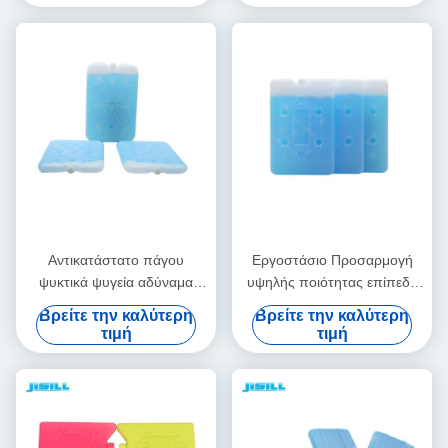
ψύξιμα
Αντικατάστατο πάγου
Εργοστάσιο Προσαρμογή
ψυκτικά ψυγεία αδύναμα
υψηλής ποιότητας επίπεδη
γεύματα παγωτά πακέτα
ψυγείο πάγου τούβλο ψυγείο
Βρείτε την καλύτερη
Βρείτε την καλύτερη
αποτρεπτικά για δοχεία
γεύματος παγάκι πάγου με
τιμή
τιμή
τροφίμων
χιονόσπορο