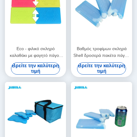
Eco - φιλικό σκληρό
Βαθμός τροφίμων σκληρά
καλαθάκι με φαγητό πάγου
Shell δροσερά πακέτα πάγου
μόνωσης PCM χαριτωμένο
τσαντών 200g για τα
Βρείτε την καλύτερη
Βρείτε την καλύτερη
για να κρατήσει τα τρόφιμα
παγωμένα τρόφιμα, κρύα
τιμή
τιμή
και φρέσκος
πακέτα καλαθακιών με
φαγητό