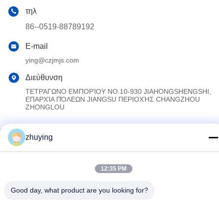
τηλ
86--0519-88789192
E-mail
ying@czjmjs.com
Διεύθυνση
ΤΕΤΡΆΓΩΝΟ ΕΜΠΟΡΊΟΥ NO.10-930 JIAHONGSHENGSHI,
ΕΠΑΡΧΊΑ ΠΌΛΕΩΝ JIANGSU ΠΕΡΙΟΧΉΣ CHANGZHOU
ZHONGLOU
zhuying
Πολιτική απορρήτου
|
Sitemap
Κίνα Καλό Ποιότητα Μεγάλα πιό δροσερά πακέτα πάγου
Προμηθευτής. 2017-2026 Changzhou jisi cold chain technology
12:35 PM
Co.,ltd Όλα. Όλα τα δικαιώματα διατηρούνται.
Good day, what product are you looking for?