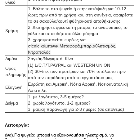
υλικό
1. Βάλτε το στο ψυγείο ή στην κατάψυξη για 10-12
ώρες πριν από τη χρήση και, στη συνέχεια, αφαιρέστε
το σε σακούλα/κουτί ψύξης/κουτί αποθήκευσης.
2. Διατηρήστε φρέσκα τη μπύρα, το αναψυκτικό, το
Χρήση
γάλα και οποιοδήποτε άλλο ρόφημα.
3. χρησιμοποιείται ευρέως για
σ
icnic,
κάμπινγκ,
Μεταφορά,
μπαρ,
αθλητισμός,
f
ντροπαλός
Λιμάνι
Σαγκάη/Νινγκμπό, Κίνα
(1) L/C,T/T,PAYPAL και WESTERN UNION
Ορος
(2) 30% εκ των προτέρων και 70% υπόλοιπο πριν
πληρωμής
από την παράδοση από το εργοστάσιό μας.
Ευρώπη και Αμερική, Νότια Αφρική, Νοτιοανατολική
Εξαγωγή
Ασία κ.λπ
1. με λογότυπο, 3-5 ημέρες?
Δείγμα
2. χωρίς λογότυπο, 1-2 ημέρες?
3. μαζική παραγωγή για 2-3 ημέρες (σε απόθεμα)
Λειτουργία:
ένα).Για ψυγείο: μπορεί να εξοικονομήσει ηλεκτρισμό, να