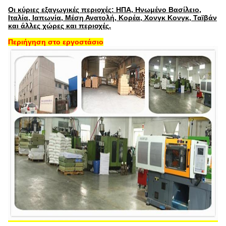
Οι κύριες εξαγωγικές περιοχές: ΗΠΑ, Ηνωμένο Βασίλειο,
Ιταλία, Ιαπωνία, Μέση Ανατολή, Κορέα, Χονγκ Κονγκ, Ταϊβάν
και άλλες χώρες και περιοχές.
Περιήγηση στο εργοστάσιο