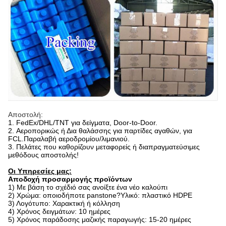
Αποστολή:
1. FedEx/DHL/TNT για δείγματα, Door-to-Door.
2. Αεροπορικώς ή Δια θαλάσσης για παρτίδες αγαθών, για
FCL.Παραλαβή αεροδρομίου/λιμανιού.
3. Πελάτες που καθορίζουν μεταφορείς ή διαπραγματεύσιμες
μεθόδους αποστολής!
Οι Υπηρεσίες μας:
Αποδοχή προσαρμογής προϊόντων
1) Με βάση το σχέδιό σας ανοίξτε ένα νέο καλούπι
2) Χρώμα: οποιοδήποτε panstone?Υλικό: πλαστικό HDPE
3) Λογότυπο: Χαρακτική ή κόλληση
4) Χρόνος δειγμάτων: 10 ημέρες
5) Χρόνος παράδοσης μαζικής παραγωγής: 15-20 ημέρες