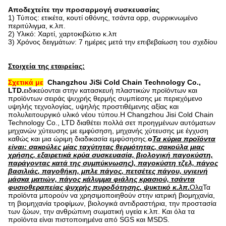
Αποδεχτείτε την προσαρμογή συσκευασίας
1) Τύπος: ετικέτα, κουτί οθόνης, τσάντα opp, συρρικνωμένο
περιτύλιγμα, κ.λπ.
2) Υλικό: Χαρτί, χαρτοκιβώτιο κ.λπ
3) Χρόνος δειγμάτων: 7 ημέρες μετά την επιβεβαίωση του σχεδίου
Στοιχεία της εταιρείας:
Σχετικά με
Changzhou JiSi Cold Chain Technology Co.,
LTD.
ειδικεύονται στην κατασκευή πλαστικών προϊόντων και
προϊόντων σειράς ψυχρής θερμής συμπίεσης με περιεχόμενο
υψηλής τεχνολογίας, υψηλής προστιθέμενης αξίας και
πολυλειτουργικό υλικό νέου τύπου.Η Changzhou Jisi Cold Chain
Technology Co., LTD διαθέτει πολλά σετ προηγμένων αυτόματων
μηχανών χύτευσης με εμφύσηση, μηχανής χύτευσης με έγχυση
καθώς και μια ώριμη διαδικασία εμφύσησης
.
ο
Τα κύρια προϊόντα
είναι: σακούλες μίας ταχύτητας θερμότητας, σακούλα μιας
χρήσης, εξαιρετικά κρύα συσκευασία, βιολογική παγοκύστη,
παράγοντας κατά της συμπύκνωσης), παγοκύστη τζελ, πάγος
βασιλιάς, παγοθήκη, μπλε πάγος, πετσέτες πάγου, υγιεινή
μάσκα ματιών, πάγος κάλυμμα φιάλης κρασιού, τσάντα
φυσιοθεραπείας ψυχρής πυροδότησης, ψυκτικό κ.λπ
.
Ολα
Τα
προϊόντα μπορούν να χρησιμοποιηθούν στην ιατρική βιομηχανία,
τη βιομηχανία τροφίμων, βιολογικά αντιδραστήρια, την προστασία
των ζώων, την ανθρώπινη σωματική υγεία κ.λπ. Και όλα τα
προϊόντα είναι πιστοποιημένα από SGS και MSDS.