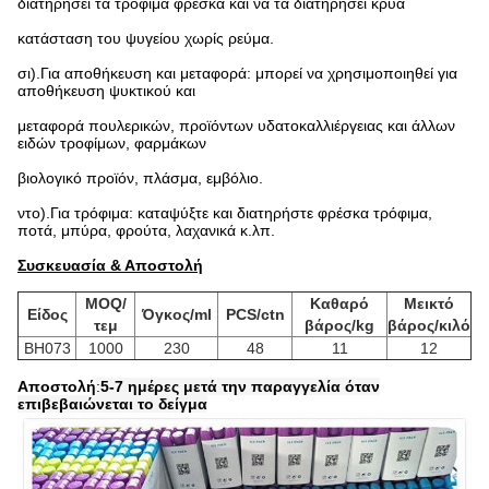
διατηρήσει τα τρόφιμα φρέσκα και να τα διατηρήσει κρύα
κατάσταση του ψυγείου χωρίς ρεύμα.
σι).Για αποθήκευση και μεταφορά: μπορεί να χρησιμοποιηθεί για
αποθήκευση ψυκτικού και
μεταφορά πουλερικών, προϊόντων υδατοκαλλιέργειας και άλλων
ειδών τροφίμων, φαρμάκων
βιολογικό προϊόν, πλάσμα, εμβόλιο.
ντο).Για τρόφιμα: καταψύξτε και διατηρήστε φρέσκα τρόφιμα,
ποτά, μπύρα, φρούτα, λαχανικά κ.λπ.
Συσκευασία & Αποστολή
MOQ/
Καθαρό
Μεικτό
Είδος
Όγκος/ml
PCS/ctn
τεμ
βάρος/kg
βάρος/κιλό
BH073
1000
230
48
11
12
Αποστολή
:
5-7 ημέρες μετά την παραγγελία όταν
επιβεβαιώνεται το δείγμα