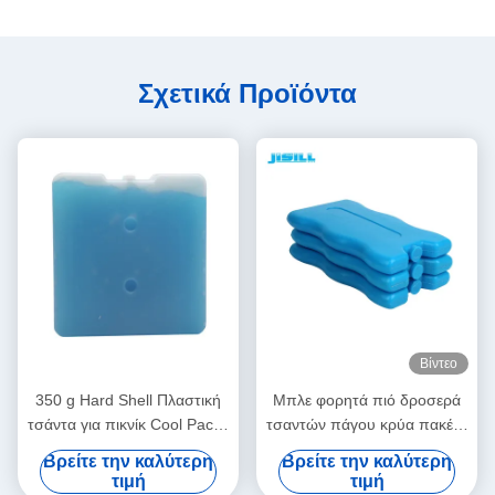
Σχετικά Προϊόντα
Βίντεο
350 g Hard Shell Πλαστική
Μπλε φορητά πιό δροσερά
τσάντα για πικνίκ Cool Packs
τσαντών πάγου κρύα πακέτα
παγοκύστες Καταψύκτη
πηκτωμάτων πακέτων
Βρείτε την καλύτερη
Βρείτε την καλύτερη
Τούβλα πάγου
επαναχρησιμοποιήσιμα
τιμή
τιμή