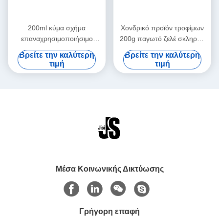
200ml κύμα σχήμα
Χονδρικό προϊόν τροφίμων
επαναχρησιμοποιήσιμο
200g παγωτό ζελέ σκληρού
τρόφιμα βαθμό χρώμα τζελ
κέλυφου για γεύματα
Βρείτε την καλύτερη
Βρείτε την καλύτερη
παγοθήκη για παιδιά
τιμή
τιμή
σακούλες μεσημεριανού
φαγητού για τα τρόφιμα
κατεψυγμένα
Μέσα Κοινωνικής Δικτύωσης
Γρήγορη επαφή