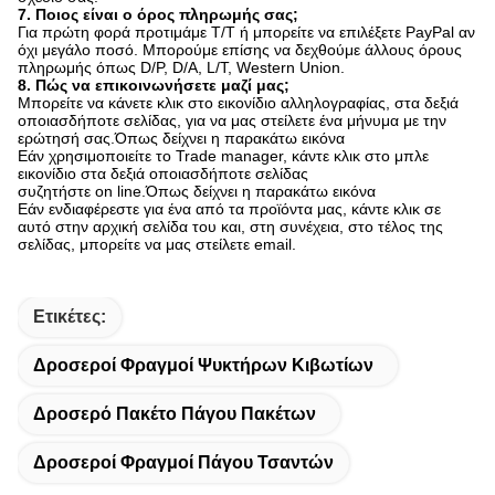
7. Ποιος είναι ο όρος πληρωμής σας;
Για πρώτη φορά προτιμάμε T/T ή μπορείτε να επιλέξετε PayPal αν
όχι μεγάλο ποσό. Μπορούμε επίσης να δεχθούμε άλλους όρους
πληρωμής όπως D/P, D/A, L/T, Western Union.
8. Πώς να επικοινωνήσετε μαζί μας;
Μπορείτε να κάνετε κλικ στο εικονίδιο αλληλογραφίας, στα δεξιά
οποιασδήποτε σελίδας, για να μας στείλετε ένα μήνυμα με την
ερώτησή σας.Όπως δείχνει η παρακάτω εικόνα
Εάν χρησιμοποιείτε το Trade manager, κάντε κλικ στο μπλε
εικονίδιο στα δεξιά οποιασδήποτε σελίδας
συζητήστε on line.Όπως δείχνει η παρακάτω εικόνα
Εάν ενδιαφέρεστε για ένα από τα προϊόντα μας, κάντε κλικ σε
αυτό στην αρχική σελίδα του και, στη συνέχεια, στο τέλος της
σελίδας, μπορείτε να μας στείλετε email.
Ετικέτες:
Δροσεροί Φραγμοί Ψυκτήρων Κιβωτίων
Δροσερό Πακέτο Πάγου Πακέτων
Δροσεροί Φραγμοί Πάγου Τσαντών