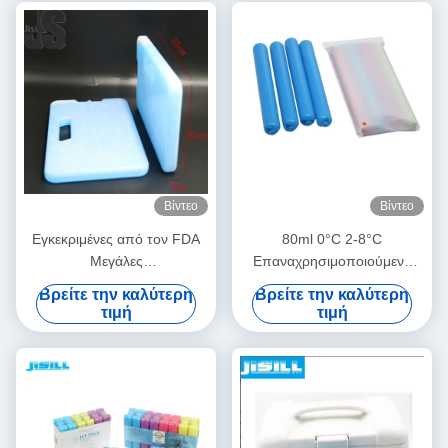
Βίντεο
Βίντεο
Εγκεκριμένες από τον FDA
80ml 0°C 2-8°C
Μεγάλες
Επαναχρησιμοποιούμενο
Επαναχρησιμοποιούμενες
μονωμένο πακέτο πάγου
Βρείτε την καλύτερη
Βρείτε την καλύτερη
Παγοκύστες για Ιατρική
ψύξης κρέατος τροφίμων για
τιμή
τιμή
Μεταφορά Τροφίμων
ιατρική χρήση σε
Ανθεκτικές, Στεγανές,
εξωτερικούς χώρους, ψύξη
Προσαρμοσμένου Σχήματος
μητρικού γάλακτος