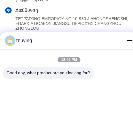
Διεύθυνση
ΤΕΤΡΆΓΩΝΟ ΕΜΠΟΡΊΟΥ NO.10-930 JIAHONGSHENGSHI,
ΕΠΑΡΧΊΑ ΠΌΛΕΩΝ JIANGSU ΠΕΡΙΟΧΉΣ CHANGZHOU
ZHONGLOU
zhuying
Πολιτική απορρήτου
|
Sitemap
Κίνα Καλό Ποιότητα Μεγάλα πιό δροσερά πακέτα πάγου
12:52 PM
Προμηθευτής. 2017-2026 Changzhou jisi cold chain technology
Co.,ltd Όλα. Όλα τα δικαιώματα διατηρούνται.
Good day, what product are you looking for?