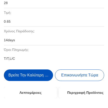
28
Τιμή:
0.65
Χρόνος Παράδοσης:
14days
Όροι Πληρωμής:
T/T,L/C
Βρείτε Την Καλύτερη Τιμή
Επικοινωνήστε Τώρα
Λεπτομέρειες
Περιγραφή Προϊόντος