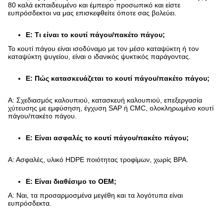
80 καλά εκπαιδευμένο και έμπειρο προσωπικό και είστε
ευπρόσδεκτοι να μας επισκεφθείτε όποτε σας βολεύει.
Ε: Τι είναι το κουτί πάγου/πακέτο πάγου;
Το κουτί πάγου είναι ισοδύναμο με τον μέσο καταψύκτη ή τον
καταψύκτη ψυγείου, είναι ο ιδανικός ψυκτικός παράγοντας.
Ε: Πώς κατασκευάζεται το κουτί πάγου/πακέτο πάγου;
Α: Σχεδιασμός καλουπιού, κατασκευή καλουπιού, επεξεργασία
χύτευσης με εμφύσηση, έγχυση SAP ή CMC, ολοκληρωμένο κουτί
πάγου/πακέτο πάγου.
Ε: Είναι ασφαλές το κουτί πάγου/πακέτο πάγου;
Α: Ασφαλές, υλικό HDPE ποιότητας τροφίμων, χωρίς BPA.
Ε: Είναι διαθέσιμο το OEM;
Α: Ναι, τα προσαρμοσμένα μεγέθη και τα λογότυπα είναι
ευπρόσδεκτα.