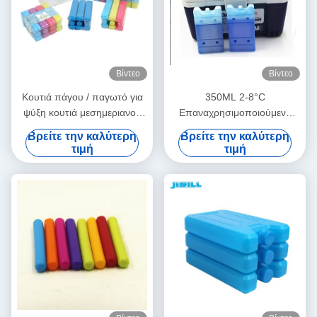
Βίντεο
Βίντεο
Κουτιά πάγου / παγωτό για
350ML 2-8°C
ψύξη κουτιά μεσημεριανού
Επαναχρησιμοποιούμενο
φαγητού
μονωμένο πακέτο πάγου
Βρείτε την καλύτερη
Βρείτε την καλύτερη
ψύξης κρέατος για ιατρική
τιμή
τιμή
χρήση σε εξωτερικούς
χώρους, ανεμιστήρας ψύξης
μητρικού γάλακτος