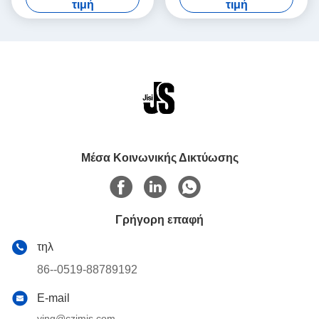
τιμή
τιμή
Ιατρική και Εξωτερική
Αίματος, για Μεταφορά
Φανατική Ψύξης Μητρικού
Κατεψυγμένων Τροφίμων και
Γάλακτος
Παγωτού.
Μέσα Κοινωνικής Δικτύωσης
Γρήγορη επαφή
τηλ
86--0519-88789192
E-mail
ying@czjmjs.com