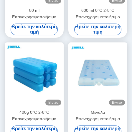
Βίντεο
Βίντεο
80 ml
600 ml 0°C 2-8°C
Επαναχρησιμοποιήσιμο
Επαναχρησιμοποιήσιμο
παγωτό με τζελ Για
Απομονωμένο Τρόφιμο
Βρείτε την καλύτερη
Βρείτε την καλύτερη
αναψυκτικά ψύξης 0°C 2-
Κρέας Ψυγείο Παγωτό Για
τιμή
τιμή
8°C Για ιατρική χρήση
Ιατρική Εξωτερική Χρήση
Φανατικός ψύξης μητρικού
γάλακτος
Βίντεο
Βίντεο
400g 0°C 2-8°C
Μεγάλα
Επαναχρησιμοποιήσιμο
Επαναχρησιμοποιήσιμα
Απομονωμένο Τρόφιμο
Παγοκύστες για Μεταφορά
Βρείτε την καλύτερη
Βρείτε την καλύτερη
Κρέας Ψυγείο Παγωτό Για
Φαρμάκων, Εμβολίων,