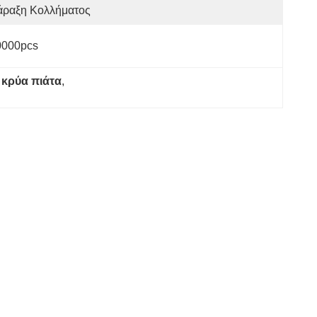
άραξη Κολλήματος
0000pcs
 κρύα πιάτα
, 