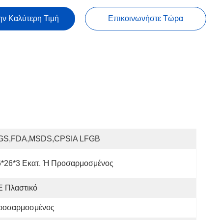
ην Καλύτερη Τιμή
Επικοινωνήστε Τώρα
GS,FDA,MSDS,CPSIA LFGB
6*26*3 Εκατ. Ή Προσαρμοσμένος
E Πλαστικό
ροσαρμοσμένος