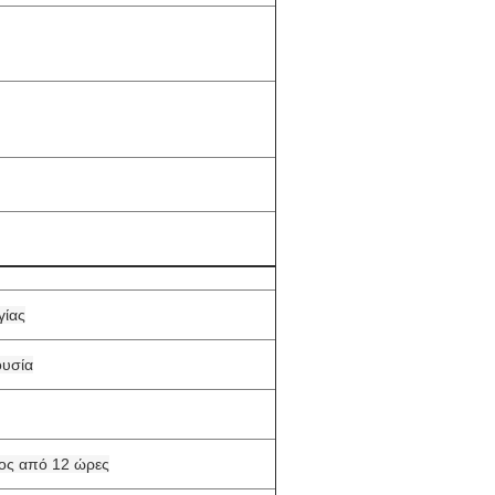
γίας
ουσία
ος από 12 ώρες