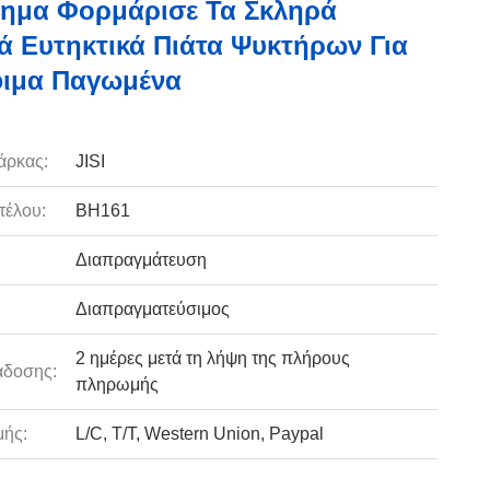
ημα Φορμάρισε Τα Σκληρά
ά Ευτηκτικά Πιάτα Ψυκτήρων Για
φιμα Παγωμένα
άρκας:
JISI
τέλου:
BH161
Διαπραγμάτευση
Διαπραγματεύσιμος
2 ημέρες μετά τη λήψη της πλήρους
άδοσης:
πληρωμής
ής:
L/C, T/T, Western Union, Paypal