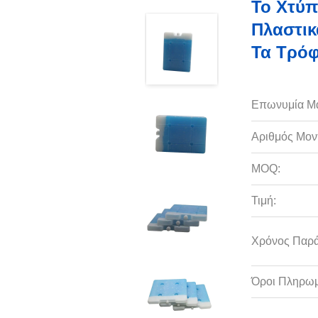
Το Χτύπ
Πλαστικ
Τα Τρό
Επωνυμία Μ
Αριθμός Μον
MOQ:
Τιμή:
Χρόνος Παρ
Όροι Πληρωμ