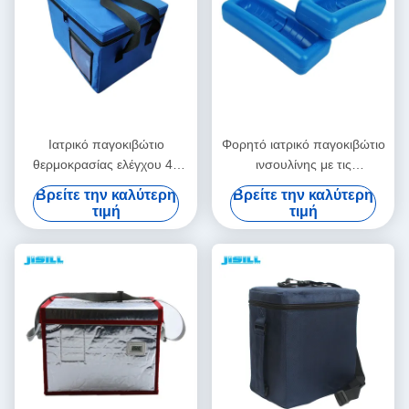
Ιατρικό παγοκιβώτιο
Φορητό ιατρικό παγοκιβώτιο
θερμοκρασίας ελέγχου 48
ινσουλίνης με τις
ωρών που μονώνεται με την
εξατομικεύσιμες
Βρείτε την καλύτερη
Βρείτε την καλύτερη
τσάντα υφάσματος της
θερμοκρασίες εύκολες να
τιμή
τιμή
Οξφόρδης
καθαρίσουν