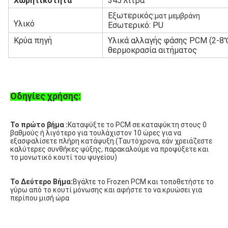
Χωρητικότητα
345 λίτρα
Εξωτερικός:
ματ μεμβράνη
Υλικό
Εσωτερικό: PU
Κρύα πηγή
Υλικά αλλαγής φάσης PCM (2-8℃
θερμοκρασία αιτήματος
Οδηγίες χρήσης:
Το πρώτο βήμα :
Καταψύξτε το PCM σε καταψύκτη στους 0 
βαθμούς ή λιγότερο για τουλάχιστον 10 ώρες για να 
εξασφαλίσετε πλήρη κατάψυξη.(Ταυτόχρονα, εάν χρειάζεστε 
καλύτερες συνθήκες ψύξης, παρακαλούμε να προψύξετε και 
το μονωτικό κουτί του ψυγείου)
Το Δεύτερο Βήμα:
Βγάλτε το Frozen PCM και τοποθετήστε το 
γύρω από το κουτί μόνωσης και αφήστε το να κρυώσει για 
περίπου μισή ώρα