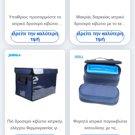
Υπαίθριος προσαρμόστε το
Μακράς διαρκείας ιατρικό
ιατρικό δροσερό κιβώτιο
δροσερό κιβώτιο με το κενό
23.5L φορητό για το
υλικό μόνωσης για την
Βρείτε την καλύτερη
Βρείτε την καλύτερη
παγοκιβώτιο Rotomolded
ιατρική μεταφορά εμβολίων
τιμή
τιμή
Πιό δροσερό κιβώτιο ιατρικής
Φορητό ιατρικό παγοκιβώτιο
ελέγχου θερμοκρασίας για
ινσουλίνης με τις
την ιατρική μεταφορά
εξατομικεύσιμες