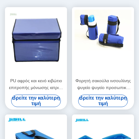
PU αφρός και κενό κιβώτιο
Φορητή σακούλα ινσουλίνης
επιτροπής μόνωσης ιατρικό
ψυγείο ψυγείο προσωπική
δροσερό για τη μεταφορά
φροντίδα με λογότυπο -
Βρείτε την καλύτερη
Βρείτε την καλύτερη
κρύων αλυσίδων
Τυπωμένο για τρόφιμα
τιμή
τιμή
κατεψυγμένα