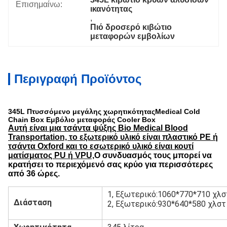
Επισημαίνω:
ικανότητας
, 
Πιό δροσερό κιβώτιο 
μεταφορών εμβολίων
Περιγραφή Προϊόντος
345L Πτυσσόμενο μεγάλης χωρητικότητας
Medical Cold
Chain Box Εμβόλιο μεταφοράς Cooler Box
Αυτή είναι μια τσάντα ψύξης Bio Medical Blood
Transportation, το εξωτερικό υλικό είναι πλαστικό PE ή
τσάντα Oxford και το εσωτερικό υλικό είναι κουτί
ματίσματος PU ή VPU,
Ο συνδυασμός τους μπορεί να
κρατήσει το περιεχόμενό σας κρύο για περισσότερες
από 36 ώρες.
1, Εξωτερικό:
1060*770*710 χλσ
Διάσταση
2, Εξωτερικό:
930*640*580 χλστ