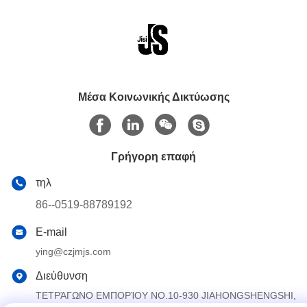
Μέσα Κοινωνικής Δικτύωσης
Γρήγορη επαφή
τηλ
86--0519-88789192
E-mail
ying@czjmjs.com
Διεύθυνση
ΤΕΤΡΆΓΩΝΟ ΕΜΠΟΡΊΟΥ NO.10-930 JIAHONGSHENGSHI,
ΕΠΑΡΧΊΑ ΠΌΛΕΩΝ JIANGSU ΠΕΡΙΟΧΉΣ CHANGZHOU