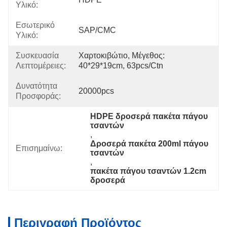
Υλικό:
Εσωτερικό
SAP/CMC
Υλικό:
Συσκευασία
Χαρτοκιβώτιο, Μέγεθος: 
Λεπτομέρειες:
40*29*19cm, 63pcs/ctn
Δυνατότητα
20000pcs
Προσφοράς:
HDPE δροσερά πακέτα πάγου 
τσαντών
, 
Δροσερά πακέτα 200ml πάγου 
Επισημαίνω:
τσαντών
, 
πακέτα πάγου τσαντών 1.2cm 
δροσερά
Περιγραφή Προϊόντος