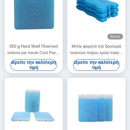
Βίντεο
350 g Hard Shell Πλαστική
Μπλε φορητά πιό δροσερά
τσάντα για πικνίκ Cool Packs
τσαντών πάγου κρύα πακέτα
παγοκύστες Καταψύκτη
πηκτωμάτων πακέτων
Βρείτε την καλύτερη
Βρείτε την καλύτερη
Τούβλα πάγου
επαναχρησιμοποιήσιμα
τιμή
τιμή
ψύξιμα