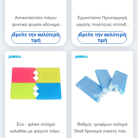
Αντικατάστατο πάγου
Εργοστάσιο Προσαρμογή
ψυκτικά ψυγεία αδύναμα
υψηλής ποιότητας επίπεδη
γεύματα παγωτά πακέτα
ψυγείο πάγου τούβλο ψυγείο
Βρείτε την καλύτερη
Βρείτε την καλύτερη
αποτρεπτικά για δοχεία
γεύματος παγάκι πάγου με
τιμή
τιμή
τροφίμων
χιονόσπορο
Eco - φιλικό σκληρό
Βαθμός τροφίμων σκληρά
καλαθάκι με φαγητό πάγου
Shell δροσερά πακέτα πάγου
μόνωσης PCM χαριτωμένο
τσαντών 200g για τα