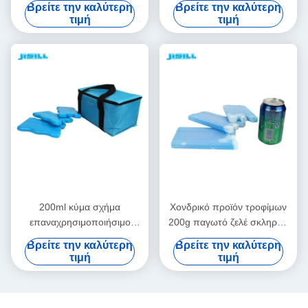
Βρείτε την καλύτερη
Βρείτε την καλύτερη
για να κρατήσει τα τρόφιμα
παγωμένα τρόφιμα, κρύα
τιμή
τιμή
και φρέσκος
πακέτα καλαθακιών με
φαγητό
200ml κύμα σχήμα
Χονδρικό προϊόν τροφίμων
επαναχρησιμοποιήσιμο
200g παγωτό ζελέ σκληρού
τρόφιμα βαθμό χρώμα τζελ
κέλυφου για γεύματα
Βρείτε την καλύτερη
Βρείτε την καλύτερη
παγοθήκη για παιδιά
τιμή
τιμή
σακούλες μεσημεριανού
φαγητού για τα τρόφιμα
κατεψυγμένα