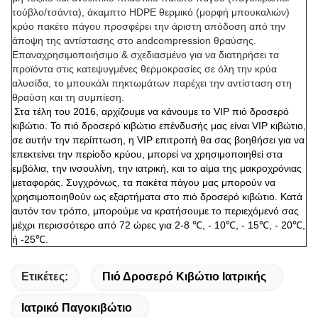
τούβλο/τσάντα), άκαμπτο HDPE θερμικό (μορφή μπουκαλιών)
κρύο πακέτο πάγου προσφέρει την άριστη απόδοση από την
άποψη της αντίστασης στο andcompression θραύσης.
Επαναχρησιμοποιήσιμο & σχεδιασμένο για να διατηρήσει τα
προϊόντα στις κατεψυγμένες θερμοκρασίες σε όλη την κρύα
αλυσίδα, το μπουκάλι πηκτωμάτων παρέχει την αντίσταση στη
θραύση και τη συμπίεση.
Στα τέλη του 2016, αρχίζουμε να κάνουμε το VIP πιό δροσερό
κιβώτιο. Το πιό δροσερό κιβώτιο επένδυσής μας είναι VIP κιβώτιο,
σε αυτήν την περίπτωση, η VIP επιτροπή θα σας βοηθήσει για να
επεκτείνει την περίοδο κρύου, μπορεί να χρησιμοποιηθεί στα
εμβόλια, την ινσουλίνη, την ιατρική, και το αίμα της μακροχρόνιας
μεταφοράς. Συγχρόνως, τα πακέτα πάγου μας μπορούν να
χρησιμοποιηθούν ως εξαρτήματα στο πιό δροσερό κιβώτιο. Κατά
αυτόν τον τρόπο, μπορούμε να κρατήσουμε το περιεχόμενό σας
μέχρι περισσότερο από 72 ώρες για 2-8 ℃, - 10℃, - 15℃, - 20℃,
ή -25℃.
Ετικέτες:
Πιό Δροσερό Κιβώτιο Ιατρικής
Ιατρικό Παγοκιβώτιο