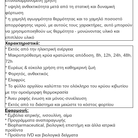
επαναλαμβανόμενη χρήση
* υψηλή ανθεκτικότητα μετά από τη στατική και δυναμική 
φόρτωση
* η χαμηλή αγωγιμότητα θερμότητας και το χαμηλό ποσοστό 
απορρόφησης νερού, με αυτούς τους χαρακτήρες, αυτό μπορούν 
να χρησιμοποιηθούν ως θερμότητα - μονώνοντας υλικό και 
επιπλέον υλικό
Χαρακτηριστικά:
* Εκτός από την ηλεκτρική ενέργεια
* Μακροπρόθεσμη κρύα κρατώντας απόδοση, 8h, 12h, 24h, 48h, 
72h
* Ευρέως & εύκολα χρήση στη καθημερινή ζωή
* Φορητός, ανθεκτικός
* Ελαφρύς
* Το φύλλο αργιλίου καλύπτει τον ολόκληρο του κρύου κιβωτίου 
με την ομοιόμορφη θερμοκρασία
* Άνευ ραφής ένωση και μόνος-συνέλευση
* Εκτός από το διάστημα και μειώστε το κόστος φορτίου
Εφαρμογή:
* Εμβόλια ιατρικής, ινσουλίνη, αίμα
* Προγράμματα αναπαραγωγής
* Biopharmaceutical, βιολογική επιστήμη και άλλα ιατρικά 
προϊόντα
* Προϊόντα IVD και βιολογικά δείγματα