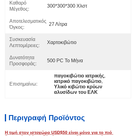
Καθαρό
300*300*300 Χλστ
Μέγεθος:
Αποτελεσματικός
27 Λίτρα
Όγκος:
Συσκευασία
Χαρτοκιβώτιο
Λεπτομέρειες:
Δυνατότητα
500 PC Το Μήνα
Προσφοράς:
παγοκιβώτιο ιατρικής
, 
ιατρικό παγοκιβώτιο
, 
Επισημαίνω:
Υλικό κιβώτιο κρύων 
αλυσίδων του ΕΛΚ
Περιγραφή Προϊόντος
Η τιμή στον ιστοχώρο USD$50 είναι μόνο για το πιό 