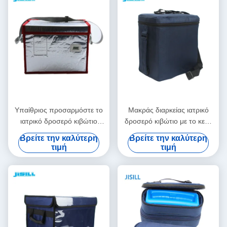
Υπαίθριος προσαρμόστε το
Μακράς διαρκείας ιατρικό
ιατρικό δροσερό κιβώτιο
δροσερό κιβώτιο με το κενό
23.5L φορητό για το
υλικό μόνωσης για την
Βρείτε την καλύτερη
Βρείτε την καλύτερη
παγοκιβώτιο Rotomolded
ιατρική μεταφορά εμβολίων
τιμή
τιμή