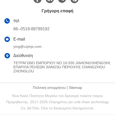
Γρήγορη επαφή
τηλ
86--0519-88789192
E-mail
ying@czjmjs.com
Διεύθυνση
ΤΕΤΡΆΓΩΝΟ ΕΜΠΟΡΊΟΥ NO.10-930 JIAHONGSHENGSHI,
ΕΠΑΡΧΊΑ ΠΌΛΕΩΝ JIANGSU ΠΕΡΙΟΧΉΣ CHANGZHOU
ZHONGLOU
Πολιτική απορρήτου
|
Sitemap
Κίνα Καλό Ποιότητα Μεγάλα πιό δροσερά πακέτα πάγου
Προμηθευτής. 2017-2026 Changzhou jisi cold chain technology
Co.,ltd Όλα. Όλα τα δικαιώματα διατηρούνται.