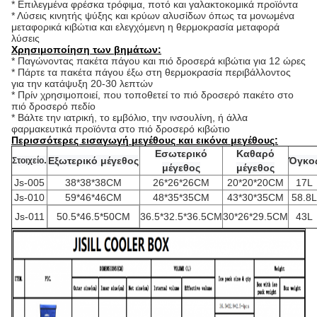
* Επιλεγμένα φρέσκα τρόφιμα, ποτό και γαλακτοκομικά προϊόντα
* Λύσεις κινητής ψύξης και κρύων αλυσίδων όπως τα μονωμένα 
μεταφορικά κιβώτια και ελεγχόμενη η θερμοκρασία μεταφορά
λύσεις
Χρησιμοποίηση των βημάτων:
* Παγώνοντας πακέτα πάγου και πιό δροσερά κιβώτια για 12 ώρες
* Πάρτε τα πακέτα πάγου έξω στη θερμοκρασία περιβάλλοντος 
για την κατάψυξη 20-30 λεπτών
* Πρίν χρησιμοποιεί, που τοποθετεί το πιό δροσερό πακέτο στο 
πιό δροσερό πεδίο
* Βάλτε την ιατρική, το εμβόλιο, την ινσουλίνη, ή άλλα 
φαρμακευτικά προϊόντα στο πιό δροσερό κιβώτιο
Περισσότερες εισαγωγή μεγέθους και εικόνα μεγέθους:
Εσωτερικό
Καθαρό
.
Εξωτερικό μέγεθος
Όγκο
Στοιχείο
μέγεθος
μέγεθος
Js-005
38*38*38CM
26*26*26CM
20*20*20CM
17L
Js-010
59*46*46CM
48*35*35CM
43*30*35CM
58.8L
Js-011
50.5*46.5*50CM
36.5*32.5*36.5CM
30*26*29.5CM
43L