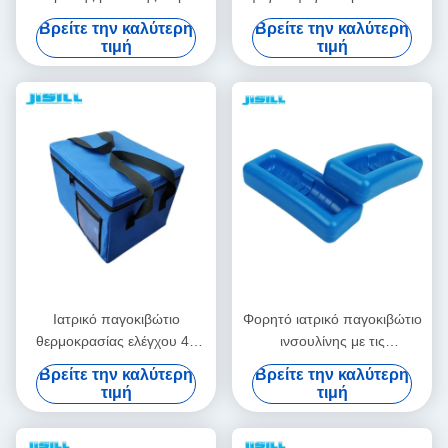
δροσερό για τη μεταφορά
φροντίδα με λογότυπο -
Βρείτε την καλύτερη
Βρείτε την καλύτερη
κρύων αλυσίδων
Τυπωμένο για τρόφιμα
τιμή
τιμή
κατεψυγμένα
Ιατρικό παγοκιβώτιο
Φορητό ιατρικό παγοκιβώτιο
θερμοκρασίας ελέγχου 48
ινσουλίνης με τις
ωρών που μονώνεται με την
εξατομικεύσιμες
Βρείτε την καλύτερη
Βρείτε την καλύτερη
τσάντα υφάσματος της
θερμοκρασίες εύκολες να
τιμή
τιμή
Οξφόρδης
καθαρίσουν