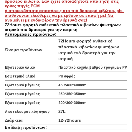
δροσερό κιβώτιο. Εάν έχετε οποιαδήποτε απαίτηση στις 
κρύες πηγές PCM
ή οποιεσδήποτε απαιτήσεις στο πιό δροσερό κιβώτιο, pls 
αισθάνονται ελεύθερες να με έρθουν σε επαφή με! Να 
αναμείνει με ενδιαφέρον την έρευνά σας!
72Hours φορητό ανθεκτικό πλαστικό κιβωτίων ψυκτήρων
ιατρικό πιό δροσερό για την ιατρική
Λεπτομέρειες προϊόντων:
72Hours φορητό ανθεκτικό
πλαστικό κιβωτίων ψυκτήρων
Όνομα προϊόντων
ιατρικό πιό δροσερό για την
ιατρική
Εξωτερικό υλικό
Πλαστικό κοχύλι βαθμού τροφίμων PP
Εσωτερικό υλικό
PU αφρός
Εξωτερικό μέγεθος
460*460*480mm
Εξωτερικό μέγεθος
350*350*350mm
Εξωτερικό μέγεθος
300*300*300mm
27L
Αποτελεσματικός όγκος
Διάρκεια
12-72hours
Επίδειξη προϊόντων: