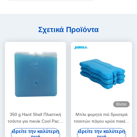
Σχετικά Προϊόντα
Βίντεο
350 g Hard Shell Πλαστική
Μπλε φορητά πιό δροσερά
τσάντα για πικνίκ Cool Packs
τσαντών πάγου κρύα πακέτα
παγοκύστες Καταψύκτη
πηκτωμάτων πακέτων
Βρείτε την καλύτερη
Βρείτε την καλύτερη
Τούβλα πάγου
επαναχρησιμοποιήσιμα
τιμή
τιμή