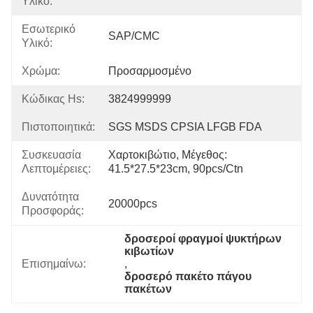
Υλικό:
Εσωτερικό
SAP/CMC
Υλικό:
Χρώμα:
Προσαρμοσμένο
Κώδικας Hs:
3824999999
Πιστοποιητικά:
SGS MSDS CPSIA LFGB FDA
Συσκευασία
Χαρτοκιβώτιο, Μέγεθος: 
Λεπτομέρειες:
41.5*27.5*23cm, 90pcs/ctn
Δυνατότητα
20000pcs
Προσφοράς:
δροσεροί φραγμοί ψυκτήρων 
κιβωτίων
Επισημαίνω:
, 
δροσερό πακέτο πάγου 
πακέτων