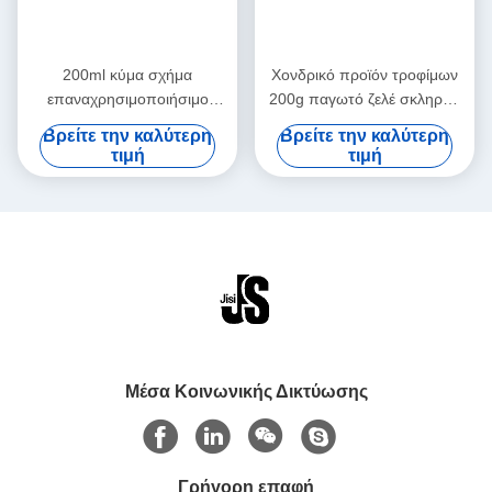
200ml κύμα σχήμα
Χονδρικό προϊόν τροφίμων
επαναχρησιμοποιήσιμο
200g παγωτό ζελέ σκληρού
τρόφιμα βαθμό χρώμα τζελ
κέλυφου για γεύματα
Βρείτε την καλύτερη
Βρείτε την καλύτερη
παγοθήκη για παιδιά
τιμή
τιμή
σακούλες μεσημεριανού
φαγητού για τα τρόφιμα
κατεψυγμένα
Μέσα Κοινωνικής Δικτύωσης
Γρήγορη επαφή