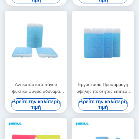
ψύξιμα
Αντικατάστατο πάγου
Εργοστάσιο Προσαρμογή
ψυκτικά ψυγεία αδύναμα
υψηλής ποιότητας επίπεδη
γεύματα παγωτά πακέτα
ψυγείο πάγου τούβλο ψυγείο
Βρείτε την καλύτερη
Βρείτε την καλύτερη
αποτρεπτικά για δοχεία
γεύματος παγάκι πάγου με
τιμή
τιμή
τροφίμων
χιονόσπορο