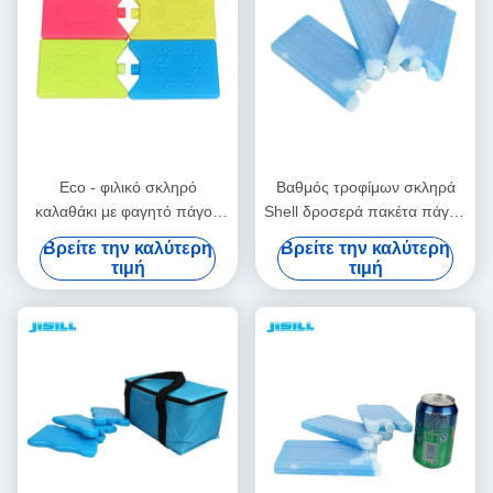
Eco - φιλικό σκληρό
Βαθμός τροφίμων σκληρά
καλαθάκι με φαγητό πάγου
Shell δροσερά πακέτα πάγου
μόνωσης PCM χαριτωμένο
τσαντών 200g για τα
Βρείτε την καλύτερη
Βρείτε την καλύτερη
για να κρατήσει τα τρόφιμα
παγωμένα τρόφιμα, κρύα
τιμή
τιμή
και φρέσκος
πακέτα καλαθακιών με
φαγητό