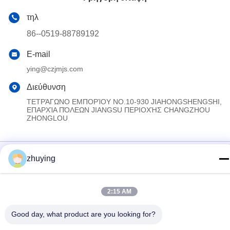
τηλ
86--0519-88789192
E-mail
ying@czjmjs.com
Διεύθυνση
ΤΕΤΡΆΓΩΝΟ ΕΜΠΟΡΊΟΥ NO.10-930 JIAHONGSHENGSHI,
ΕΠΑΡΧΊΑ ΠΌΛΕΩΝ JIANGSU ΠΕΡΙΟΧΉΣ CHANGZHOU
ZHONGLOU
Πολιτική απορρήτου
|
Sitemap
zhuying
Κίνα Καλό Ποιότητα Μεγάλα πιό δροσερά πακέτα πάγου
Προμηθευτής. 2017-2026 Changzhou jisi cold chain technology
2:15 AM
Co.,ltd Όλα. Όλα τα δικαιώματα διατηρούνται.
Good day, what product are you looking for?