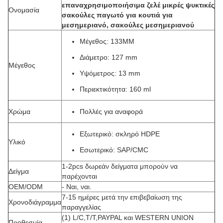
επαναχρησιμοποιήσιμα ζελέ μικρές ψυκτικές
Ονομασία
σακούλες παγωτό για κουτιά για
μεσημεριανό, σακούλες μεσημεριανού
Μέγεθος: 133MM
Διάμετρο: 127 mm
Μέγεθος
Υψόμετρος: 13 mm
Περιεκτικότητα: 160 ml
Χρώμα
Πολλές για αναφορά
Εξωτερικό: σκληρό HDPE
Υλικό
Εσωτερικό: SAP/CMC
1-2pcs δωρεάν δείγματα μπορούν να
Δείγμα
παρέχονται
OEM/ODM
- Ναι, ναι.
7-15 ημέρες μετά την επιβεβαίωση της
Χρονοδιάγραμμα
παραγγελίας
(1) L/C,T/T,PAYPAL και WESTERN UNION
Προθεσμία