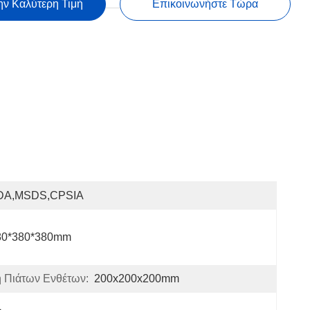
ην Καλύτερη Τιμή
Επικοινωνήστε Τώρα
DA,MSDS,CPSIA
80*380*380mm
 Πιάτων Ενθέτων:
200x200x200mm
L