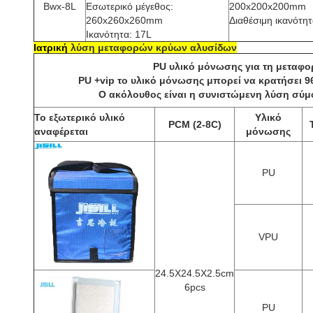
Bwx-8L
Εσωτερικό μέγεθος:
200x200x200mm
260x260x260mm
Διαθέσιμη ικανότητ
Ικανότητα: 17L
Ιατρική
λύση μεταφορών κρύων αλυσίδων
PU υλικό μόνωσης για τη μεταφ
PU +vip το υλικό μόνωσης μπορεί να κρατήσει 9
Ο ακόλουθος είναι η συνιστώμενη λύση σύμφ
Το εξωτερικό υλικό
Υλικό
PCM (2-8C)
αναφέρεται
μόνωσης
PU
VPU
24.5X24.5X2.5cm
6pcs
PU