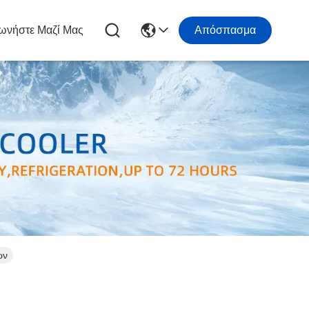
ωνήστε Μαζί Μας
Απόσπασμα
ων