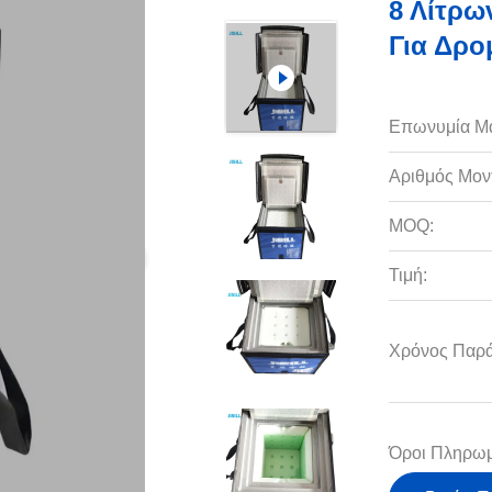
8 Λίτρω
Για Δρ
Επωνυμία Μ
Αριθμός Μον
MOQ:
Τιμή:
Χρόνος Παρ
Όροι Πληρωμ