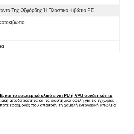
σάντα Της Οξφόρδης Ή Πλαστικό Κιβώτιο PE
αρτοκιβώτιο
ρα
E, και το εσωτερικό υλικό είναι PU ή VPU συνδετικός το
κή αποδοτικότητα και τα διαστημικά οφέλη για τις εγχώριες
ποτε εφαρμογές που απαιτούν τη χαμηλή ενεργειακή απώλεια