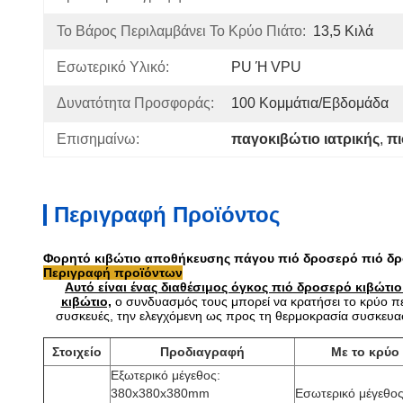
Το Βάρος Περιλαμβάνει Το Κρύο Πιάτο:
13,5 Κιλά
Εσωτερικό Υλικό:
PU Ή VPU
Δυνατότητα Προσφοράς:
100 Κομμάτια/εβδομάδα
Επισημαίνω:
παγοκιβώτιο ιατρικής
, 
πι
Περιγραφή Προϊόντος
Φορητό κιβώτιο αποθήκευσης πάγου πιό δροσερό πιό δρ
Περιγραφή προϊόντων
Αυτό είναι ένας διαθέσιμος όγκος πιό δροσερό κιβώτιο 
κιβώτιο,
ο συνδυασμός τους μπορεί να κρατήσει το κρύο περ
συσκευές, την ελεγχόμενη ως προς τη θερμοκρασία συσκευα
Στοιχείο
Προδιαγραφή
Με το κρύο
Εξωτερικό μέγεθος:
380x380x380mm
Εσωτερικό μέγεθος