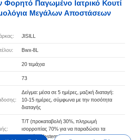
ν Φορητό Παγωμένο Ιατρικό Κουτί
ομολόγια Μεγάλων Αποστάσεων
άρκας:
JISILL
τέλου:
Bwx-8L
20 τεμάχια
73
Δείγμα: μέσα σε 5 ημέρες, μαζική διαταγή:
άδοσης:
10-15 ημέρες, σύμφωνα με την ποσότητα
διαταγής
T/T (προκαταβολή 30%, πληρωμή
ής:
ισορροπίας 70% για να παραδώσει τα
αγαθά), Western Union, Paypal