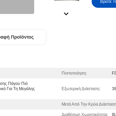
Βρείτε Τ
ραφή Προϊόντος
Πιστοποίηση:
F
σης Πάγου Πιό 
κό Για Τη Μεγάλης 
Εξωτερική Διάσταση:
3
Μετά Από Την Κρύα Διάσταση
Διαθέσιμη Χωρητικότητα:
8