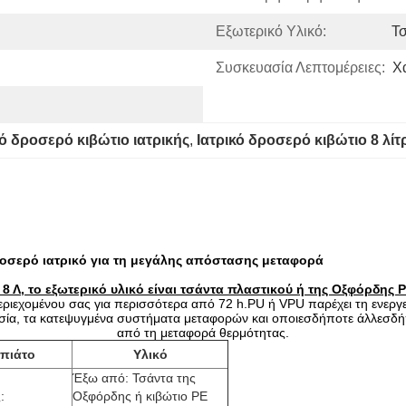
Εξωτερικό Υλικό:
Τ
Συσκευασία Λεπτομέρειες:
Χ
ό δροσερό κιβώτιο ιατρικής
, 
Ιατρικό δροσερό κιβώτιο 8 λίτ
οσερό ιατρικό για τη μεγάλης απόστασης μεταφορά
8 Λ, το εξωτερικό υλικό είναι τσάντα πλαστικού ή της Οξφόρδης P
ιεχομένου σας για περισσότερα από 72 h.PU ή VPU παρέχει τη ενεργεια
σία, τα κατεψυγμένα συστήματα μεταφορών και οποιεσδήποτε άλλεσδή
από τη μεταφορά θερμότητας.
 πιάτο
Υλικό
Έξω από: Τσάντα της
:
Οξφόρδης ή κιβώτιο PE