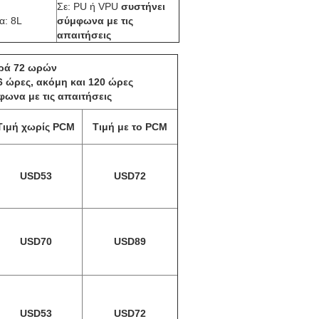
Σε: PU ή VPU
συστήνει
α: 8L
σύμφωνα με τις
απαιτήσεις
ορά 72 ωρών
6 ώρες, ακόμη και 120 ώρες
ωνα με τις απαιτήσεις
Τιμή χωρίς PCM
Τιμή με το PCM
USD53
USD72
USD70
USD89
USD53
USD72