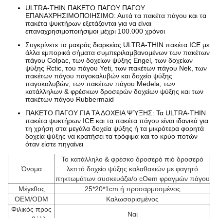
ULTRA-THIN ΠΑΚΕΤΟ ΠΑΓΟΥ ΠΑΓΟΥ
ΕΠΑΝΑΧΡΗΣΙΜΟΠΟΙΗΣΙΜΟ: Αυτά τα πακέτα πάγου και τα
πακέτα ψυκτήρων εξετάζονται για να είναι
επαναχρησιμοποιήσιμοι μέχρι 100.000 χρόνοι
Συγκρίνετε τα μακράς διαρκείας ULTRA-THIN πακέτα ICE με
άλλα εμπορικά σήματα συμπεριλαμβανομένων των πακέτων
πάγου Colpac, των δοχείων ψύξης Engel, των δοχείων
ψύξης Rctic, του πάγου Yeti, των πακέτων πάγου Nek, των
πακέτων πάγου παγοκαλυβών και δοχείο ψύξης
παγοκαλυβών, των πακέτων πάγου Medela, των
κατάλληλων & φρέσκων δροσερών δοχείων ψύξης και των
πακέτων πάγου Rubbermaid
ΠΑΚΕΤΟ ΠΑΓΟΥ ΓΙΑ ΤΑ ΔΟΧΕΙΑ ΨΎΞΗΣ: Τα ULTRA-THIN
πακέτα ψυκτήρων ICE και τα πακέτα πάγου είναι ιδανικά για
τη χρήση στα μεγάλα δοχεία ψύξης ή τα μικρότερα φορητά
δοχεία ψύξης να κρατήσει τα τρόφιμα και το κρύο ποτών
όταν είστε πηγαίνει
Το κατάλληλο & φρέσκο δροσερό πιό δροσερό
Όνομα
λεπτό δοχείο ψύξης καλαθακιών με φαγητό
πηκτωμάτων συσκευάζει/ο cOem φραγμών πάγου
Μέγεθος
25*20*1cm ή προσαρμοσμένος
OEM/ODM
Καλωσορισμένος
Φιλικός προς
Ναι