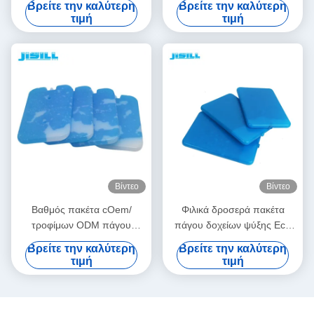
Βρείτε την καλύτερη
Βρείτε την καλύτερη
πάγου πακέτων πλαστικό με
πηκτώματος για την τσάντα
τιμή
τιμή
την έγκριση CE/FDA
μεσημεριανού γεύματος
Βίντεο
Βίντεο
Βαθμός πακέτα cOem/
Φιλικά δροσερά πακέτα
τροφίμων ODM πάγου
πάγου δοχείων ψύξης Eco
ψυγείων μεσημεριανού
εξαιρετικά λεπτά για τα
Βρείτε την καλύτερη
Βρείτε την καλύτερη
γεύματος πάγου Bento
τρόφιμα/την μπύρα 15cm X
τιμή
τιμή
εξαιρετικά λεπτά για τα
10cm X 1cm
παιδιά