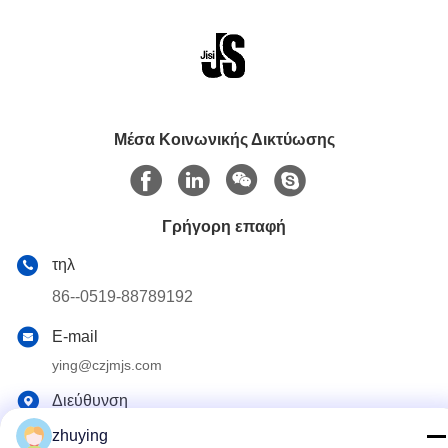
Μέσα Κοινωνικής Δικτύωσης
Γρήγορη επαφή
τηλ
86--0519-88789192
E-mail
ying@czjmjs.com
Διεύθυνση
ΤΕΤΡΆΓΩΝΟ ΕΜΠΟΡΊΟΥ NO.10-930 JIAHONGSHENGSHI,
zhuying
ΕΠΑΡΧΊΑ ΠΌΛΕΩΝ JIANGSU ΠΕΡΙΟΧΉΣ CHANGZHOU