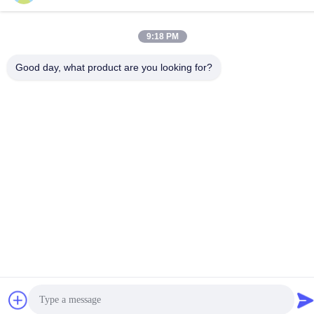
ZHONGLOU
9:18 PM
Πολιτική απορρήτου
|
Sitemap
Good day, what product are you looking for?
Κίνα Καλό Ποιότητα Μεγάλα πιό δροσερά πακέτα πάγου
Προμηθευτής. 2017-2026 Changzhou jisi cold chain technology
Co.,ltd Όλα. Όλα τα δικαιώματα διατηρούνται.