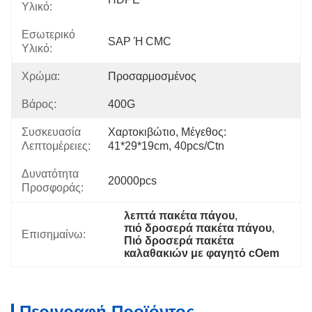
Υλικό:
Εσωτερικό
SAP Ή CMC
Υλικό:
Χρώμα:
Προσαρμοσμένος
Βάρος:
400G
Συσκευασία
Χαρτοκιβώτιο, Μέγεθος: 
Λεπτομέρειες:
41*29*19cm, 40pcs/ctn
Δυνατότητα
20000pcs
Προσφοράς:
λεπτά πακέτα πάγου
, 
πιό δροσερά πακέτα πάγου
, 
Επισημαίνω:
Πιό δροσερά πακέτα 
καλαθακιών με φαγητό cOem
Περιγραφή Προϊόντος