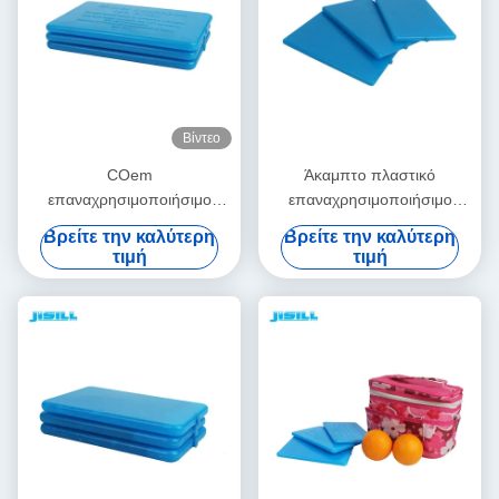
Βίντεο
COem
Άκαμπτο πλαστικό
επαναχρησιμοποιήσιμο
επαναχρησιμοποιήσιμο
πακέτο πάγου τούβλου
εξαιρετικά λεπτό πακέτο
Βρείτε την καλύτερη
Βρείτε την καλύτερη
πάγου μεσημεριανού
ψυκτήρων καλαθακιών με
τιμή
τιμή
γεύματος πιό ψυχρό
φαγητό πακέτων πάγου
εξαιρετικά λεπτό με την ψύξη
πηκτωμάτων βαθμού
του πηκτώματος
τροφίμων