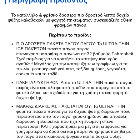
Το κατάλληλο & φρέσκο δροσερό πιό δροσερό λεπτό δοχείο
ψύξης καλαθακιών με φαγητό πηκτωμάτων συσκευάζει/ο cOem
φραγμών πάγου
Περίπου το προϊόν:
ΠΙΟ ΔΡΟΣΕΡΆ ΠΑΚΕΤΑ ΠΑΓΟΥ ΠΑΓΟΥ: Το ULTRA-THIN
ICE ΠΑΚΈΤΩΝ πακέτο πάγου σειράς
επαναχρησιμοποιήσιμο παγώνει σε 32 βαθμούς Fahrenheit.
Σχεδιασμένος για να κρατήσει το κατεψυγμένο κρύο
αγαθών! Μεγάλος για την κατάψυξη των τροφίμων για τα
πικ-νίκ, μεσημεριανά γεύματα, ταξίδια ημέρας, γεγονότα,
cookouts και το ταξίδι
ΠΑΚΕΤΑ ΨΥΚΤΗΡΩΝ: Αυτό το ULTRA-THIN πακέτο πάγου
σειράς είναι ένα όλα φυσικό προϊόν που παράγεται από τα
φυτικά έλαια, και σχεδιάζεται για τη χρήση σε ένα φορητό
δοχείο ψύξης
ΜΑΚΡΑΣ ΔΙΑΡΚΕΊΑΣ ΠΑΚΕΤΑ ΠΑΓΟΥ: Τα ULTRA-THIN
φορητά πακέτα πάγου για τα δοχεία ψύξης διαρκούν πολύ
περισσότερο από τον πάγο, χαρακτηρίζουν μια απόδειξη
διαρροών η εξαιρετικά που ηχιτική ενωμένη στενά
περιστροφή ΚΑΠ, χαρακτηρίζει μια μέγιστη επιφάνεια για
γρηγορότερα να δροσίσει και μπορεί να χρησιμοποιηθεί με
τον πάγο στα οικιακοους ψυγείου και τα δοχεία ψύξης