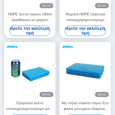
Βίντεο
Βίντεο
HDPE λεπτά πακέτα 180ml
Φορητά HDPE πλαστικά
καλαθακιών με φαγητό
επαναχρησιμοποιήσιμα
πακέτων πάγου προτύπων
εξαιρετικά λεπτά πιό
Βρείτε την καλύτερη
Βρείτε την καλύτερη
τροφίμων κρύα οριζόντια
δροσερά κρύα πακέτα
τιμή
τιμή
εξαιρετικά λεπτά
πακέτων πάγου για τις πιό
δροσερές τσάντες
Βίντεο
Βίντεο
Εξαιρετικά λεπτό
Μη τοξικά πακέτα πάγου Eco
επαναχρησιμοποιήσιμο μπλε
φιλικά μονωμένα εξαιρετικά
πηκτωμάτων πάγου τούβλο
λεπτά με την ψύξη του