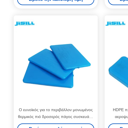
Ο ευνοϊκός για το περιβάλλον μονωμένος
HDPE πλ
θερμικός πιό δροσερός πάγος συσκευάζει
αεροψυ
το παγωμένο τούβλο πάγου πακέτων
σ