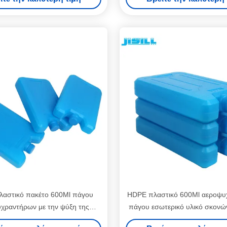
600ml
αστικό πακέτο 600Ml πάγου
HDPE πλαστικό 600Ml αεροψυ
χραντήρων με την ψύξη της
πάγου εσωτερικό υλικό σκονώ
κόνης μέσα στο υλικό
δροσίζοντας