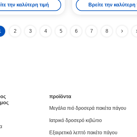
ίτε την καλύτερη τιμή
Βρείτε την καλύτερη 
απαριθμείται
1
2
3
4
5
6
7
8
ος
προϊόντα
μος
Μεγάλα πιό δροσερά πακέτα πάγου
Ιατρικό δροσερό κιβώτιο
α
Εξαιρετικά λεπτό πακέτο πάγου