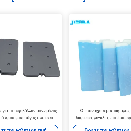
ς για το περιβάλλον μονωμένος
Ο επαναχρησιμοποιήσιμος
πιό δροσερός πάγος συσκευάζει
διαρκείας μεγάλος πιό δροσε
γωμένα πακέτα πηκτωμάτων
συσκευάζει 32*19*1cm με την 
ίτε την καλύτερη τιμή
Βρείτε την καλύτερη 