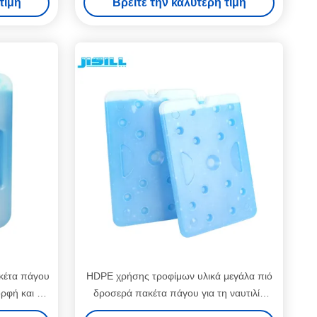
τιμή
Βρείτε την καλύτερη τιμή
ακέτα πάγου
HDPE χρήσης τροφίμων υλικά μεγάλα πιό
ρφή και το
δροσερά πακέτα πάγου για τη ναυτιλία
κρύων αλυσίδων