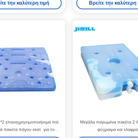
ίτε την καλύτερη τιμή
Βρείτε την καλύτερη 
5*2 επαναχρησιμοποιήσιμα πιό
Μεγάλα παγωμένα πακέτα 2 λ
ά πακέτα πάγου εκατ. για το
ψύχραιμα και ελαφρι
ό κιβώτιο εμβολίων, FDA που