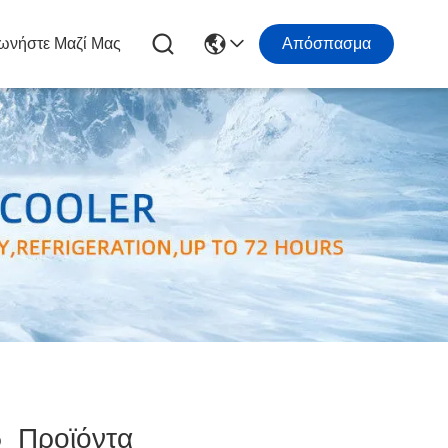
ωνήστε Μαζί Μας
Απόσπασμα
5
Προϊόντα