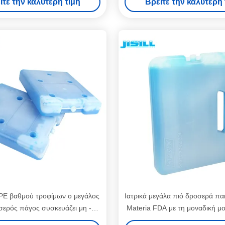
ίτε την καλύτερη τιμή
Βρείτε την καλύτερη 
E βαθμού τροφίμων ο μεγάλος
Ιατρικά μεγάλα πιό δροσερά π
σερός πάγος συσκευάζει μη -
Materia FDA με τη μοναδική μο
ουσία για τα κρύα θαλασσινά
άθραυστο σώμα