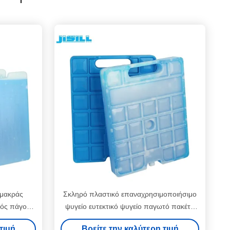
 μακράς
Σκληρό πλαστικό επαναχρησιμοποιήσιμο
ρός πάγος
ψυγείο ευτεκτικό ψυγείο παγωτό πακέτο
ικανότητα
PCM υλικό αλλαγής φάσης
τιμή
Βρείτε την καλύτερη τιμή