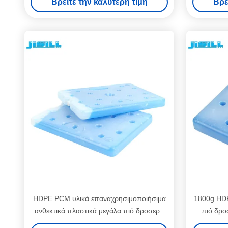
Βρείτε την καλύτερη τιμή
Βρε
πηκτωμάτων
HDPE PCM υλικά επαναχρησιμοποιήσιμα
1800g HDP
ανθεκτικά πλαστικά μεγάλα πιό δροσερά
πιό δρο
πακέτα πάγου για το ιατρικό αίμα Shi
τοξική 