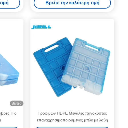
τιμή
Βρείτε την καλύτερη τιμή
Βίντεο
ίβρες Πιο
Τροφίμων HDPE Μεγάλες παγοκύστες
ά
επαναχρησιμοποιούμενες μπλε με λαβή