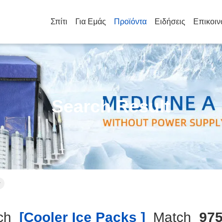
Σπίτι
Για Εμάς
Προϊόντα
Ειδήσεις
Επικοιν
Search Result
r
ch
[cooler Ice Packs ]
Match
97