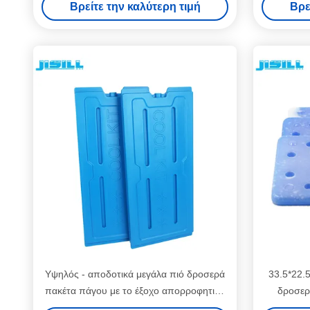
Βρείτε την καλύτερη τιμή
Βρε
εμβολίων
Υψηλός - αποδοτικά μεγάλα πιό δροσερά
33.5*22.
πακέτα πάγου με το έξοχο απορροφητικό
δροσερ
πολυμερές σώμα Liquild μέσα
ιατρικ