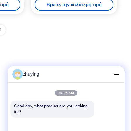
τιμή
Βρείτε την καλύτερη τιμή
zhuying
Γρήγορη επαφή
10:25 AM
τηλ
Good day, what product are you looking 
for?
86--0519-88789192
E-mail
ying@czjmjs.com