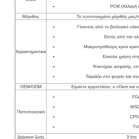
PCM (Αλλαγή 
Μέγεθος
Το τυποποιημένο μέγεθός μας
Γίνοντας από το βιολογικό υλικ
Εκτός από την ηλ
Μακροπρόθεσμη κρύα κρατ
Χαρακτηριστικά
Εύκολα χρήση στη
Ψυκτήρας ασφαλής, επ
Ταιριάζει στο ψυγείο και τ
OEM/ODM
Είμαστε εργοστάσιο, ο cOem και ο 
FD
MSD
Πιστοποιητικά
CPS
TU
Διάρκεια ζωής
3 έτη