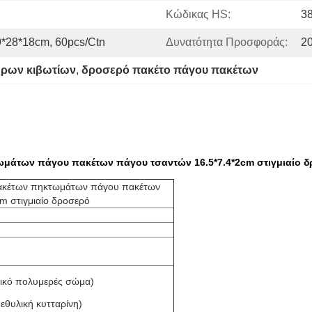
Κώδικας HS:
3
9*28*18cm, 60pcs/ctn
Δυνατότητα Προσφοράς:
2
ήρων κιβωτίων
, 
δροσερό πακέτο πάγου πακέτων
μάτων πάγου πακέτων πάγου τσαντών 16.5*7.4*2cm στιγμιαίο 
πακέτων πηκτωμάτων πάγου πακέτων
m στιγμιαίο δροσερό
ικό πολυμερές σώμα)
εθυλική κυτταρίνη)