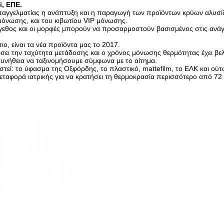
, ΕΠΕ.
παγγελματίας η ανάπτυξη και η παραγωγή των προϊόντων κρύων αλυσίδω
μόνωσης, και του κιβωτίου VIP μόνωσης.
εθος και οι μορφές μπορούν να προσαρμοστούν βασισμένος στις ανάγκε
ο, είναι τα νέα προϊόντα μας το 2017.
ει την ταχύτητα μετάδοσης και ο χρόνος μόνωσης θερμότητας έχει βελ
υνήθεια να ταξινομήσουμε σύμφωνα με το αίτημα.
τεί: το ύφασμα της Οξφόρδης, το πλαστικό, mattefilm, το ΕΛΚ και ούτ
εταφορά ιατρικής για να κρατήσει τη θερμοκρασία περισσότερο από 72