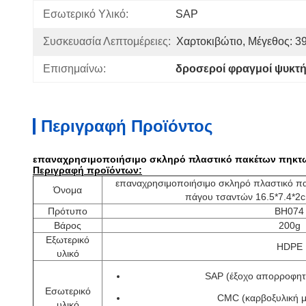
Εσωτερικό Υλικό:
SAP
Συσκευασία Λεπτομέρειες:
Χαρτοκιβώτιο, Μέγεθος: 3
Επισημαίνω:
δροσεροί φραγμοί ψυκτ
Περιγραφή Προϊόντος
επαναχρησιμοποιήσιμο σκληρό πλαστικό πακέτων πηκτω
Περιγραφή προϊόντων:
επαναχρησιμοποιήσιμο σκληρό πλαστικό 
Όνομα
πάγου τσαντών 16.5*7.4*2c
Πρότυπο
BH074
Βάρος
200g
Εξωτερικό
HDPE
υλικό
SAP (έξοχο απορροφητ
Εσωτερικό
CMC (καρβοξυλική μ
υλικό