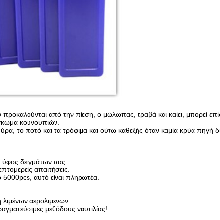
που προκαλούνται από την πίεση, ο μώλωπας, τραβά και καίει, μπορεί ε
γκωμα κουνουπιών.
ύρα, το ποτό και τα τρόφιμα και ούτω καθεξής όταν καμία κρύα πηγή δ
 ύφος δειγμάτων σας
επτομερείς απαιτήσεις.
 5000pcs, αυτό είναι πληρωτέα.
η λιμένων αερολιμένων
πραγματεύσιμες μεθόδους ναυτιλίας!