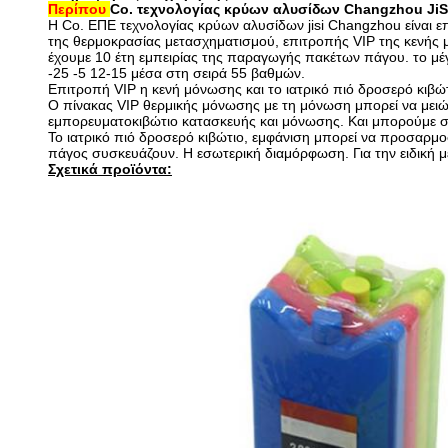
Περίπου
Co. τεχνολογίας κρύων αλυσίδων Changzhou JiSi
Η Co. ΕΠΕ τεχνολογίας κρύων αλυσίδων jisi Changzhou είναι ε
της θερμοκρασίας μετασχηματισμού, επιτροπής VIP της κενής 
έχουμε 10 έτη εμπειρίας της παραγωγής πακέτων πάγου. το μέγ
-25 -5 12-15 μέσα στη σειρά 55 βαθμών.
Επιτροπή VIP η κενή μόνωσης και το ιατρικό πιό δροσερό κιβώτι
Ο πίνακας VIP θερμικής μόνωσης με τη μόνωση μπορεί να μειώσ
εμπορευματοκιβώτιο κατασκευής και μόνωσης. Και μπορούμε σ
Το ιατρικό πιό δροσερό κιβώτιο, εμφάνιση μπορεί να προσαρμοσ
πάγος συσκευάζουν. Η εσωτερική διαμόρφωση. Για την ειδική μ
Σχετικά προϊόντα: