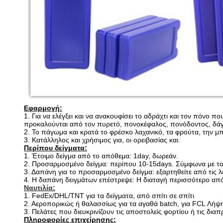
Εφαρμογή:
1.
Για να ελέγξει και να ανακουφίσει το αδράχτι και τον πόνο 
προκαλούνται από τον πυρετό, πονοκέφαλος, πονόδοντος, δά
2.
Το πάγωμα και κρατά το φρέσκο λαχανικό, τα φρούτα, την μπ
3.
Κατάλληλος και χρήσιμος για, οι ορειβασίας και.
Περίπου δείγματα:
1.
Έτοιμο δείγμα από το απόθεμα: 1day, δωρεάν.
2. Προσαρμοσμένο δείγμα: περίπου 10-15days. Σύμφωνα με το
3. Δαπάνη για το προσαρμοσμένο δείγμα: εξαρτηθείτε από τις λ
4. Η δαπάνη δειγμάτων επέστρεψε: Η διαταγή περισσότερο από
Ναυτιλία:
1.
FedEx/DHL/TNT για τα δείγματα, από σπίτι σε σπίτι
2. Αεροπορικώς ή θαλασσίως για τα αγαθά batch, για FCL Λήψ
3. Πελάτες που διευκρινίζουν τις αποστολείς φορτίου ή τις δια
Πληροφορίες επιχείρησης: