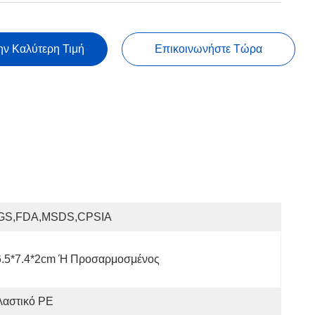
ην Καλύτερη Τιμή
Επικοινωνήστε Τώρα
GS,FDA,MSDS,CPSIA
6.5*7.4*2cm Ή Προσαρμοσμένος
λαστικό PE