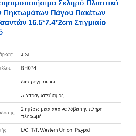
ησιμοποιήσιμο Σκληρό Πλαστικό
ν Πηκτωμάτων Πάγου Πακέτων
σαντών 16.5*7.4*2cm Στιγμιαίο
ό
άρκας:
JISI
τέλου:
BH074
διαπραγμάτευση
Διαπραγματεύσιμος
2 ημέρες μετά από να λάβει την πλήρη
άδοσης:
πληρωμή
ής:
L/C, T/T, Western Union, Paypal