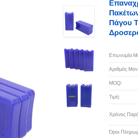
Επαναχρ
Πακέτω
Πάγου Τ
Δροσερ
Επωνυμία Μ
Αριθμός Μον
MOQ:
Τιμή:
Χρόνος Παρ
Όροι Πληρωμ