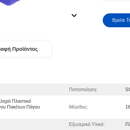
Βρείτε Τ
ραφή Προϊόντος
Πιστοποίηση:
S
ληρό Πλαστικό 
ου Πακέτων Πάγου 
Μέγεθος:
1
Εξωτερικό Υλικό:
Π