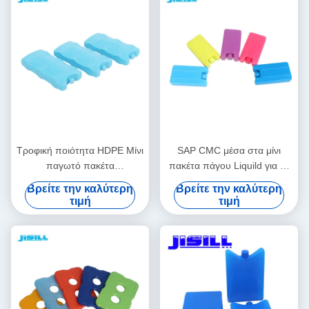
Τροφική ποιότητα HDPE Μίνι
SAP CMC μέσα στα μίνι
παγωτό πακέτα
πακέτα πάγου Liquild για τα
Προσαρμόσιμο σχήμα/
παιδιά 10,8 * 5,8 * 2cm
Βρείτε την καλύτερη
Βρείτε την καλύτερη
χρώμα/μέγεθος/εκτύπωση/
τιμή
τιμή
συσκευασία 15-20 ημέρες
παράδοση