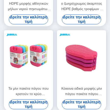
HDPE μορφής αθλητικών
ο ζωηρόχρωμος άκαμπτος
μήλων νερού πηκτωμάτων
HDPE βαθμός τροφίμων η
πάγου τιμών μεταφορών
πλαστική χρήση πακέτων
Βρείτε την καλύτερη
Βρείτε την καλύτερη
εμβολίων ο ηλιακός
πάγου ευρέως κρατά το
τιμή
τιμή
καλύτερος βαθμός τροφίμων
κρύο δοχείο ψύξης
τα πακέτα πάγου για τα
μπουκαλιών πηκτωμάτων
τρόφιμα
για το καλαθάκι με φαγητό
παιδιών
Τα μίνι πακέτα πάγου που
Κόκκινα ειδικά μορφής μίνι
κρατούν το κρύο
πάγου πακέτα πάγου
προωθητικό πλαστικό
πακέτων μακράς διαρκείας
Βρείτε την καλύτερη
Βρείτε την καλύτερη
βαθμού τροφίμων νερού
για την ιατρική
τιμή
τιμή