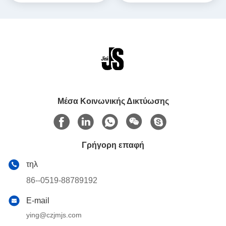
απωθητικό αλλαγή φάσης
υλικό το πακέτο πάγου
Μέσα Κοινωνικής Δικτύωσης
Γρήγορη επαφή
τηλ
86--0519-88789192
E-mail
ying@czjmjs.com