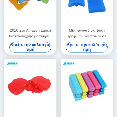
2018 Στο Amazon Lunch
Μίνι παγωτό για ψύξη
Box επαναχρησιμοποιήσιμο
τροφίμων και ποτών σε
ψυγείο ποιότητας τροφίμων
κουτιά μεσημεριανού
Βρείτε την καλύτερη
Βρείτε την καλύτερη
σκληρό αδύναμο παγωτό για
γεύματος Πικνίκ και άλλα
τιμή
τιμή
σακούλα με φαγητό
πολλαπλότυπα φορητά και
Διαφανής εμφάνιση
επαναχρησιμοποιήσιμα για
κατασκήνωση Αλιεία και
ποτό