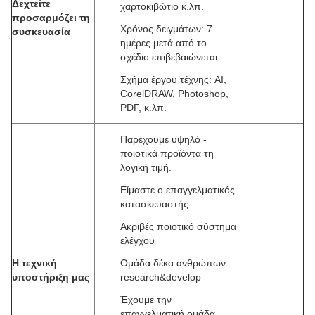
Δεχτείτε
χαρτοκιβώτιο κ.λπ.
προσαρμόζει τη
Χρόνος δειγμάτων: 7
συσκευασία
ημέρες μετά από το
σχέδιο επιβεβαιώνεται
Σχήμα έργου τέχνης: AI,
CorelDRAW, Photoshop,
PDF, κ.λπ.
Παρέχουμε υψηλό -
ποιοτικά προϊόντα τη
λογική τιμή.
Είμαστε ο επαγγελματικός
κατασκευαστής
Ακριβές ποιοτικό σύστημα
ελέγχου
Η τεχνική
Ομάδα δέκα ανθρώπων
υποστήριξη μας
research&develop
Έχουμε την
επαγγελματική ομάδα