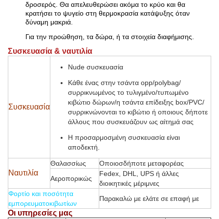
δροσερός. Θα απελευθερώσει ακόμα το κρύο και θα
κρατήσει το ψυγείο στη θερμοκρασία κατάψυξης όταν
δύναμη μακριά.
Για την προώθηση, τα δώρα, ή τα στοιχεία διαφήμισης.
Συσκευασία & ναυτιλία
Nude συσκευασία
Κάθε ένας στην τσάντα opp/polybag/
συρρικνωμένος το τυλιγμένο/τυπωμένο
κιβώτιο δώρων/η τσάντα επίδειξης box/PVC/
Συσκευασία
συρρικνώνονται το κιβώτιο ή οποιους δήποτε
άλλους που συσκευάζουν ως αίτημά σας
Η προσαρμοσμένη συσκευασία είναι
αποδεκτή.
Θαλασσίως
Οποιοσδήποτε μεταφορέας
Ναυτιλία
Fedex, DHL, UPS ή άλλες
Αεροπορικώς
διοικητικές μέριμνες
Φορτίο και ποσότητα
Παρακαλώ με ελάτε σε επαφή με
εμπορευματοκιβωτίων
Οι υπηρεσίες μας