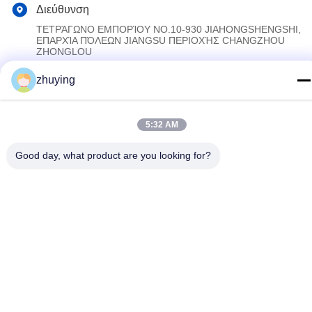
Διεύθυνση
ΤΕΤΡΆΓΩΝΟ ΕΜΠΟΡΊΟΥ NO.10-930 JIAHONGSHENGSHI,
ΕΠΑΡΧΊΑ ΠΌΛΕΩΝ JIANGSU ΠΕΡΙΟΧΉΣ CHANGZHOU
ZHONGLOU
zhuying
Πολιτική απορρήτου
|
Sitemap
Κίνα Καλό Ποιότητα Μεγάλα πιό δροσερά πακέτα πάγου
5:32 AM
Προμηθευτής. 2017-2026 Changzhou jisi cold chain technology
Co.,ltd Όλα. Όλα τα δικαιώματα διατηρούνται.
Good day, what product are you looking for?