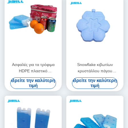
Ασφαλές για τα τρόφιμα
Snowflake κιβωτίων
HDPE πλαστικό
κρυστάλλου πάγου
επαναχρησιμοποιήσιμο
ανεμιστήρων κλιματισμού
Βρείτε την καλύτερη
Βρείτε την καλύτερη
ψυγείο αέρα παγωτό για
θερινή ψύξη τούβλου πάγου
τιμή
τιμή
ανεμιστήρες για τρόφιμα
κατεψυγμένα