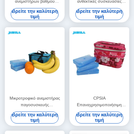
ανεμιστήρων βαθμού
ανθεκτικές συσκευασίες
τροφίμων
ψυγείου πάγου μη τοξικές για
Βρείτε την καλύτερη
Βρείτε την καλύτερη
επαναχρησιμοποιήσιμο με τα
παγωτό
τιμή
τιμή
σκληρά πλαστικά υλικά της
Shell
Μικροτροφικό ανεμιστήρας
CPSIA
παγοσυσκευής
Επαναχρησιμοποιήσιμη
Μισοσυσκευή HDPE + υλικό
συσκευασία πάγου με
Βρείτε την καλύτερη
Βρείτε την καλύτερη
ζελέ για ζεστές καλοκαιρινές
ανεμιστήρα ισχυρή σφραγίδα
τιμή
τιμή
ημέρες Για τρόφιμα
για πικνίκ και μπάρμπεκιου
κατεψυγμένα
έξω για κατεψυγμένα τρόφιμα