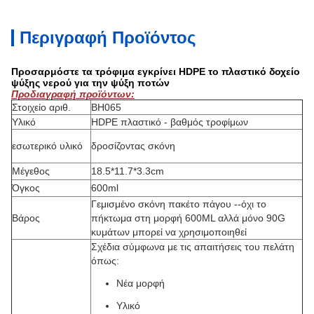
Περιγραφή Προϊόντος
Προσαρμόστε τα τρόφιμα εγκρίνει HDPE το πλαστικό δοχείο
ψύξης νερού για την ψύξη ποτών
Προδιαγραφή προϊόντων:
Στοιχείο αριθ.
BH065
Υλικό
HDPE πλαστικό - βαθμός τροφίμων
εσωτερικό υλικό
δροσίζοντας σκόνη
Μέγεθος
18.5*11.7*3.3cm
Όγκος
600ml
Γεμισμένο σκόνη πακέτο πάγου --όχι το
Βάρος
πήκτωμα στη μορφή 600ML αλλά μόνο 90G
κυμάτων μπορεί να χρησιμοποιηθεί
Σχέδια σύμφωνα με τις απαιτήσεις του πελάτη
όπως:
Νέα μορφή
Υλικό