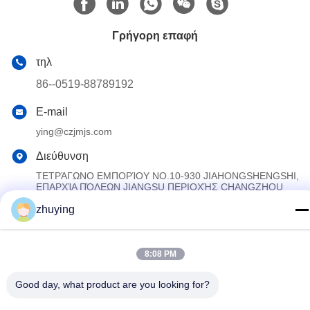
Γρήγορη επαφή
τηλ
86--0519-88789192
E-mail
ying@czjmjs.com
Διεύθυνση
ΤΕΤΡΆΓΩΝΟ ΕΜΠΟΡΊΟΥ NO.10-930 JIAHONGSHENGSHI,
ΕΠΑΡΧΊΑ ΠΌΛΕΩΝ JIANGSU ΠΕΡΙΟΧΉΣ CHANGZHOU
ZHONGLOU
zhuying
Πολιτική απορρήτου
|
Sitemap
8:08 PM
Κίνα Καλό Ποιότητα Μεγάλα πιό δροσερά πακέτα πάγου
Προμηθευτής. 2017-2026 Changzhou jisi cold chain technology
Good day, what product are you looking for?
Co.,ltd Όλα. Όλα τα δικαιώματα διατηρούνται.