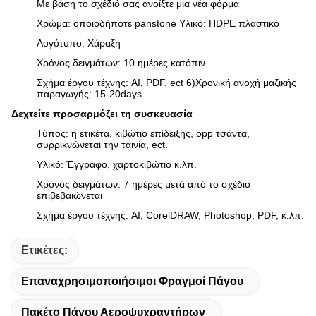
Με βάση το σχέδιό σας ανοίξτε μια νέα φόρμα
Χρώμα: οποιοδήποτε panstone Υλικό: HDPE πλαστικό
Λογότυπο: Χάραξη
Χρόνος δειγμάτων: 10 ημέρες κατόπιν
Σχήμα έργου τέχνης: AI, PDF, ect 6)Χρονική ανοχή μαζικής
παραγωγής: 15-20days
Δεχτείτε προσαρμόζει τη συσκευασία
Τύπος: η ετικέτα, κιβώτιο επίδειξης, opp τσάντα,
συρρικνώνεται την ταινία, ect.
Υλικό: Έγγραφο, χαρτοκιβώτιο κ.λπ.
Χρόνος δειγμάτων: 7 ημέρες μετά από το σχέδιο
επιβεβαιώνεται
Σχήμα έργου τέχνης: AI, CorelDRAW, Photoshop, PDF, κ.λπ.
Ετικέτες:
Επαναχρησιμοποιήσιμοι Φραγμοί Πάγου
Πακέτο Πάγου Αεροψυχραντήρων