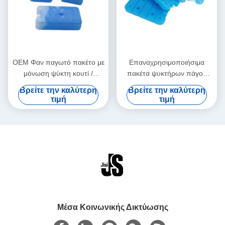
OEM Φαν παγωτό πακέτο με
Επαναχρησιμοποιήσιμα
μόνωση ψύκτη κουτί /
πακέτα ψυκτήρων πάγου
τσάντα για τη μεταφορά
πολυαιθυλενίου 350Ml με
Βρείτε την καλύτερη
Βρείτε την καλύτερη
μεγάλων αποστάσεων
την ψύξη του πηκτώματος
τιμή
τιμή
20 X12 Χ 2cm
Μέσα Κοινωνικής Δικτύωσης