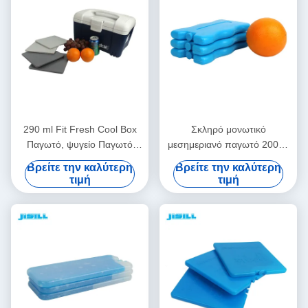
290 ml Fit Fresh Cool Box
Σκληρό μονωτικό
Παγωτό, ψυγείο Παγωτό
μεσημεριανό παγωτό 200ml
19*19*1cm Μέγεθος Για
Pcm Gel Τρόφιμα
Βρείτε την καλύτερη
Βρείτε την καλύτερη
τρόφιμα Παγωμένα
διατηρούνται φρέσκα
τιμή
τιμή
16.5*10*2cm Μέγεθος Για
τρόφιμα κατεψυγμένα