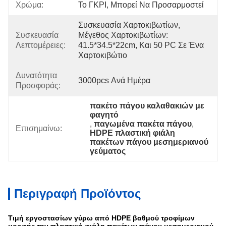
Χρώμα:
Το ΓΚΡΙ, Μπορεί Να Προσαρμοστεί
Συσκευασία Χαρτοκιβωτίων, 
Συσκευασία
Μέγεθος Χαρτοκιβωτίων: 
Λεπτομέρειες:
41.5*34.5*22cm, Και 50 PC Σε Ένα 
Χαρτοκιβώτιο
Δυνατότητα
3000pcs Ανά Ημέρα
Προσφοράς:
πακέτο πάγου καλαθακιών με 
φαγητό
, 
παγωμένα πακέτα πάγου
, 
Επισημαίνω:
HDPE πλαστική φιάλη 
πακέτων πάγου μεσημεριανού 
γεύματος
Περιγραφή Προϊόντος
Τιμή εργοστασίων γύρω από HDPE βαθμού τροφίμων