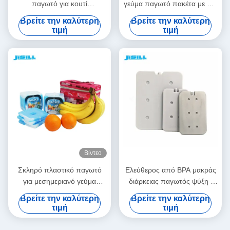
παγωτό για κουτί
γεύμα παγωτό πακέτα με μίνι
μεσημεριανού γεύματος και
PCM Gel ψύξη στοιχεία για
Βρείτε την καλύτερη
Βρείτε την καλύτερη
ψυγεία
τα τρόφιμα κατεψυγμένα
τιμή
τιμή
Βίντεο
Σκληρό πλαστικό παγωτό
Ελεύθερος από BPA μακράς
για μεσημεριανό γεύμα
διάρκειας παγωτός ψύξη /
Τροφικό υλικό HDPE
ελαφριά θεραπευτικά
Βρείτε την καλύτερη
Βρείτε την καλύτερη
εξωτερικό με συσκευασία
παγωτά για τρόφιμα
τιμή
τιμή
από χαρτόνι για τρόφιμα
κατεψυγμένα
κατεψυγμένα