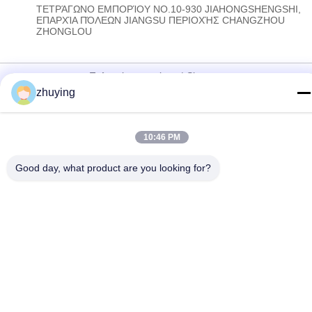
ΤΕΤΡΆΓΩΝΟ ΕΜΠΟΡΊΟΥ NO.10-930 JIAHONGSHENGSHI,
ΕΠΑΡΧΊΑ ΠΌΛΕΩΝ JIANGSU ΠΕΡΙΟΧΉΣ CHANGZHOU
ZHONGLOU
Πολιτική απορρήτου
|
Sitemap
zhuying
Κίνα Καλό Ποιότητα Μεγάλα πιό δροσερά πακέτα πάγου
Προμηθευτής. 2017-2026 Changzhou jisi cold chain technology
Co.,ltd Όλα. Όλα τα δικαιώματα διατηρούνται.
10:46 PM
Good day, what product are you looking for?