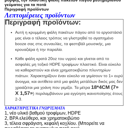
μορφής την πλαστική φιάλη πακέτων πάγου μεσημεριανού
γεύματος για τα ποτά
Περιγραφή προϊόντων
Λεπτομέρειες προϊόντων
Περιγραφή προϊόντων:
Αυτή η κρυμμένη φιάλη πακέτων πάγου από το εργοστάσιό
μας
είναι ο τέλειος τρόπος να γλιστρηθεί το αγαπημένο
booze σας στις συναυλίες, τα φεστιβάλ μουσικής, μια
κρουαζιέρα ή την παραλία.
Κάθε φιάλη κρατά 20oz του υγρού
και γίνεται από
το
ασφαλές μη τοξικό HDPE τροφίμων πλαστικό
. Είναι εύκολο
να καθαριστούν και είναι χρηματοκιβώτιο πλυντηρίων
πιάτων. Χαρακτηρίζουν έναν εύκολο να γεμίσουν το 1» ευρύ
άνοιγμα, και αντίθετα από μια φιάλη μετάλλων δικός μας δεν
18*4CM (7»
χρειάζεται μια χοάνη που γεμίζει.
Τα μέτρα
Χ 1,57»
) περιλαμβάνουν μια εγγύηση ικανοποίησης έτους
2-3.
ΧΑΡΑΚΤΗΡΙΣΤΙΚΑ ΓΝΩΡΊΣΜΑΤΑ
1, νέο υλικό βαθμού τροφίμων, HDPE
2, BPA ελεύθερο, και χρηματοκιβώτιο
3, τέλεια σφράγιση, κεφαλή κοχλίου. (Μπορείτε να