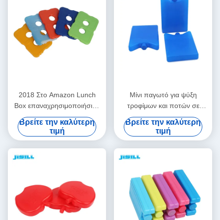
2018 Στο Amazon Lunch
Μίνι παγωτό για ψύξη
Box επαναχρησιμοποιήσιμο
τροφίμων και ποτών σε
ψυγείο ποιότητας τροφίμων
κουτιά μεσημεριανού
Βρείτε την καλύτερη
Βρείτε την καλύτερη
σκληρό αδύναμο παγωτό για
γεύματος Πικνίκ και άλλα
τιμή
τιμή
σακούλα με φαγητό
πολλαπλότυπα φορητά και
Διαφανής εμφάνιση
επαναχρησιμοποιήσιμα για
κατασκήνωση Αλιεία και
ποτό