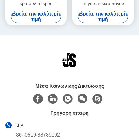
κρατούν το κρύο
πάγου πακέτα πάγου
προωθητικό πλαστικό
πακέτων μακράς διαρκείας
Βρείτε την καλύτερη
Βρείτε την καλύτερη
βαθμού τροφίμων νερού
για την ιατρική
τιμή
τιμή
απωθητικό αλλαγή φάσης
υλικό το πακέτο πάγου
Μέσα Κοινωνικής Δικτύωσης
Γρήγορη επαφή
τηλ
86--0519-88789192