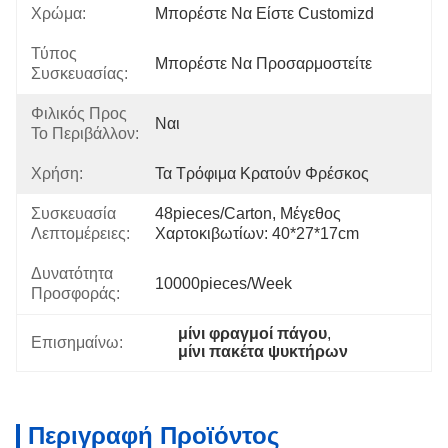
Χρώμα:
Μπορέστε Να Είστε Customizd
Τύπος
Μπορέστε Να Προσαρμοστείτε
Συσκευασίας:
Φιλικός Προς
Ναι
Το Περιβάλλον:
Χρήση:
Τα Τρόφιμα Κρατούν Φρέσκος
Συσκευασία
48pieces/carton, Μέγεθος 
Λεπτομέρειες:
Χαρτοκιβωτίων: 40*27*17cm
Δυνατότητα
10000pieces/week
Προσφοράς:
μίνι φραγμοί πάγου
, 
Επισημαίνω:
μίνι πακέτα ψυκτήρων
Περιγραφή Προϊόντος