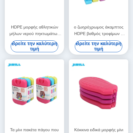
HDPE μορφής αθλητικών
ο ζωηρόχρωμος άκαμπτος
μήλων νερού πηκτωμάτων
HDPE βαθμός τροφίμων η
πάγου τιμών μεταφορών
πλαστική χρήση πακέτων
Βρείτε την καλύτερη
Βρείτε την καλύτερη
εμβολίων ο ηλιακός
πάγου ευρέως κρατά το
τιμή
τιμή
καλύτερος βαθμός τροφίμων
κρύο δοχείο ψύξης
τα πακέτα πάγου για τα
μπουκαλιών πηκτωμάτων
τρόφιμα
για το καλαθάκι με φαγητό
παιδιών
Τα μίνι πακέτα πάγου που
Κόκκινα ειδικά μορφής μίνι