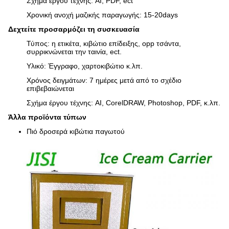
Σχήμα έργου τέχνης: AI, PDF, ect
Χρονική ανοχή μαζικής παραγωγής: 15-20days
Δεχτείτε προσαρμόζει τη συσκευασία
Τύπος: η ετικέτα, κιβώτιο επίδειξης, opp τσάντα,
συρρικνώνεται την ταινία, ect.
Υλικό: Έγγραφο, χαρτοκιβώτιο κ.λπ.
Χρόνος δειγμάτων: 7 ημέρες μετά από το σχέδιο
επιβεβαιώνεται
Σχήμα έργου τέχνης: AI, CorelDRAW, Photoshop, PDF, κ.λπ.
Άλλα προϊόντα τύπων
Πιό δροσερά κιβώτια παγωτού