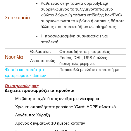
Κάθε ένας στην τσάντα opp/polybag/
συρρικνωμένος το τυλιγμένο/τυπωμένο
κιβώτιο δώρων/η τσάντα επίδειξης box/PVC/
Συσκευασία
συρρικνώνονται το κιβώτιο ή οποιους δήποτε
άλλους που συσκευάζουν ως αίτημά σας
Η προσαρμοσμένη συσκευασία είναι
αποδεκτή.
Θαλασσίως
Οποιοσδήποτε μεταφορέας
Ναυτιλία
Fedex, DHL, UPS ή άλλες
Αεροπορικώς
διοικητικές μέριμνες
Φορτίο και ποσότητα
Παρακαλώ με ελάτε σε επαφή με
εμπορευματοκιβωτίων
Οι υπηρεσίες μας
Δεχτείτε προσαρμόζει τα προϊόντα
Με βάση το σχέδιό σας ανοίξτε μια νέα φόρμα
Χρώμα: οποιοδήποτε panstone Υλικό: HDPE πλαστικό
Λογότυπο: Χάραξη
Χρόνος δειγμάτων: 10 ημέρες κατόπιν