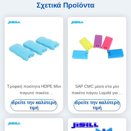
Σχετικά Προϊόντα
Τροφική ποιότητα HDPE Μίνι
SAP CMC μέσα στα μίνι
παγωτό πακέτα
πακέτα πάγου Liquild για τα
Προσαρμόσιμο σχήμα/
παιδιά 10,8 * 5,8 * 2cm
Βρείτε την καλύτερη
Βρείτε την καλύτερη
χρώμα/μέγεθος/εκτύπωση/
τιμή
τιμή
συσκευασία 15-20 ημέρες
παράδοση