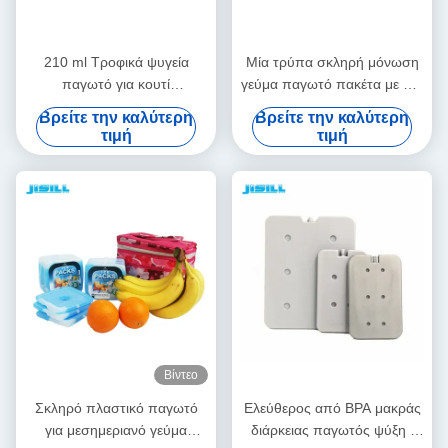
210 ml Τροφικά ψυγεία
Μία τρύπα σκληρή μόνωση
παγωτό για κουτί
γεύμα παγωτό πακέτα με μίνι
μεσημεριανού γεύματος και
PCM Gel ψύξη στοιχεία για
Βρείτε την καλύτερη
Βρείτε την καλύτερη
ψυγεία
τα τρόφιμα κατεψυγμένα
τιμή
τιμή
Βίντεο
Σκληρό πλαστικό παγωτό
Ελεύθερος από BPA μακράς
για μεσημεριανό γεύμα
διάρκειας παγωτός ψύξη /