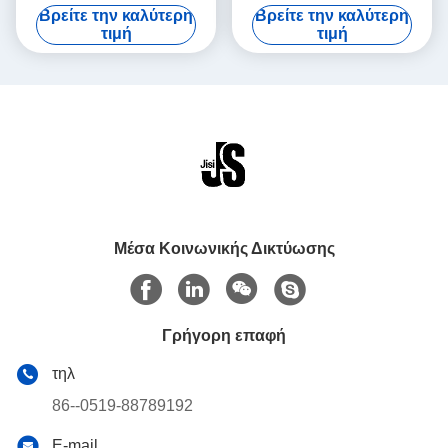
Τροφικό υλικό HDPE
ελαφριά θεραπευτικά
Βρείτε την καλύτερη
Βρείτε την καλύτερη
εξωτερικό με συσκευασία
παγωτά για τρόφιμα
τιμή
τιμή
από χαρτόνι για τρόφιμα
κατεψυγμένα
κατεψυγμένα
Μέσα Κοινωνικής Δικτύωσης
Γρήγορη επαφή
τηλ
86--0519-88789192
E-mail