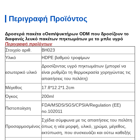
Περιγραφή Προϊόντος
Δροσερά πακέτα cOem/ψυκτήρων ODM που δροσίζουν το
διαφανές λευκό πακέτων πηκτωμάτων με το μπλε υγρό
Περιγραφή προϊόντων
Στοιχείο αριθ.
BH023
Υλικό
HDPE βαθμού τροφίμων
Δροσίζοντας υγρό πηκτωμάτων (μπορεί να
εσωτερικό υλικό
είναι ρυθμίζει τη θερμοκρασία χορηγώντας τις
απαιτήσεις του πελάτη)
Μέγεθος
17.8*12.2*1.2cm
Όγκος
200ml
FDA/MSDS/SGS/CPSIA/Regulation (ΕΕ)
Πιστοποίηση
no.102011
Σχέδια σύμφωνα με τις απαιτήσεις του πελάτη
Προσαρμοσμένος
όπως η νέα μορφή, υλικό, χρώμα, μέγεθος,
εκτύπωση, που συσκευάζει και ούτω καθεξής