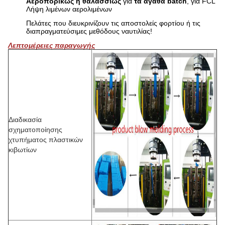
Αεροπορικώς ή θαλασσίως
για
τα αγαθά batch
, για FCL
Λήψη λιμένων αερολιμένων
Πελάτες που διευκρινίζουν τις αποστολείς φορτίου ή τις
διαπραγματεύσιμες μεθόδους ναυτιλίας!
Λεπτομέρειες παραγωγής
Διαδικασία
σχηματοποίησης
χτυπήματος πλαστικών
κιβωτίων