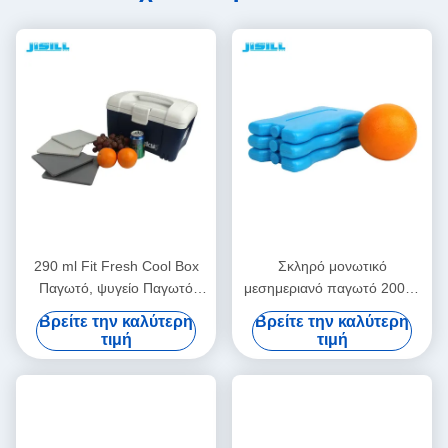
290 ml Fit Fresh Cool Box
Σκληρό μονωτικό
Παγωτό, ψυγείο Παγωτό
μεσημεριανό παγωτό 200ml
19*19*1cm Μέγεθος Για
Pcm Gel Τρόφιμα
Βρείτε την καλύτερη
Βρείτε την καλύτερη
τρόφιμα Παγωμένα
διατηρούνται φρέσκα
τιμή
τιμή
16.5*10*2cm Μέγεθος Για
τρόφιμα κατεψυγμένα