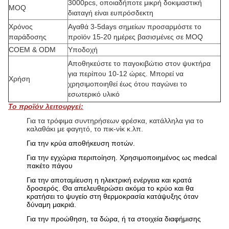
3000pcs, οποιαδήποτε μικρή δοκιμαστική
MOQ
διαταγή είναι ευπρόσδεκτη
Χρόνος
Αγαθά 3-5days σημείων προσαρμόστε το
παράδοσης
προϊόν 15-20 ημέρες βασισμένες σε MOQ
COEM & ODM
Υποδοχή
Αποθηκεύστε το παγοκιβώτιο στον ψυκτήρα
για περίπου 10-12 ώρες. Μπορεί να
Χρήση
χρησιμοποιηθεί έως ότου παγώνει το
εσωτερικό υλικό
Το προϊόν λειτουργεί:
Για τα τρόφιμα συντηρήσεων φρέσκα, κατάλληλα για το
καλαθάκι με φαγητό, το πικ-νίκ κ.λπ.
Για την κρύα αποθήκευση ποτών.
Για την εγχώρια περιποίηση. Χρησιμοποιημένος ως medcal
πακέτο πάγου
Για την αποταμίευση η ηλεκτρική ενέργεια και κρατά
δροσερός. Θα απελευθερώσει ακόμα το κρύο και θα
κρατήσει το ψυγείο στη θερμοκρασία κατάψυξης όταν
δύναμη μακριά.
Για την προώθηση, τα δώρα, ή τα στοιχεία διαφήμισης