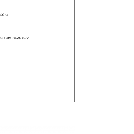
έδια
μα των πελατών