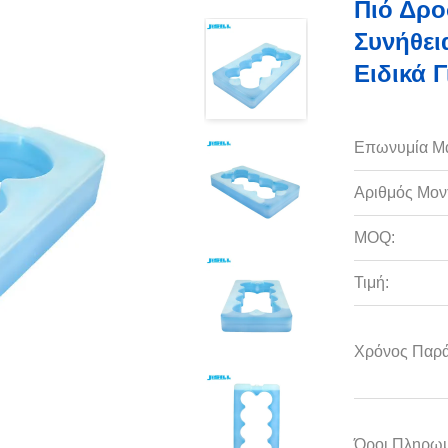
Πιό Δρ
Συνήθει
Ειδικά 
Επωνυμία Μ
Αριθμός Μον
MOQ:
Τιμή:
Χρόνος Παρ
Όροι Πληρωμ