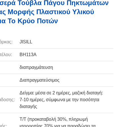
οσερά Τούβλα Πάγου Πηκτωμάτων
ας Μορφής Πλαστικού Υλικού
Για Το Κρύο Ποτών
άρκας:
JISILL
τέλου:
BH113A
διαπραγμάτευση
Διαπραγματεύσιμος
Δείγμα: μέσα σε 2 ημέρες, μαζική διαταγή:
άδοσης:
7-10 ημέρες, σύμφωνα με την ποσότητα
διαταγής
T/T (προκαταβολή 30%, πληρωμή
ής:
ισορροπίας 70% για να παραδώσει τα