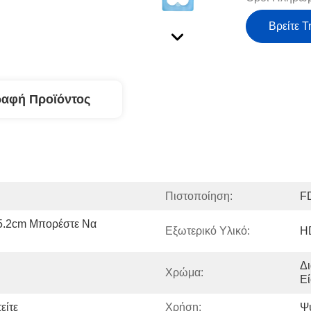
Βρείτε Τ
ραφή Προϊόντος
Πιστοποίηση:
F
*5.2cm Μπορέστε Να 
Εξωτερικό Υλικό:
H
Δι
Χρώμα:
Εί
είτε
Χρήση:
Ψ