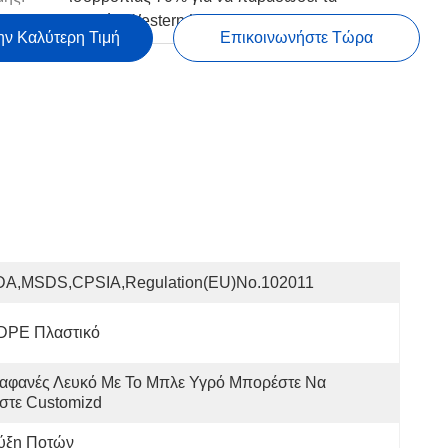
αγαθά), Western Union, Paypal
ην Καλύτερη Τιμή
Επικοινωνήστε Τώρα
DA,MSDS,CPSIA,Regulation(EU)no.102011
DPE Πλαστικό
αφανές Λευκό Με Το Μπλε Υγρό Μπορέστε Να 
στε Customizd
ύξη Ποτών