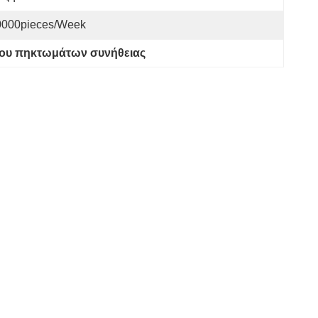
0000pieces/week
γου πηκτωμάτων συνήθειας