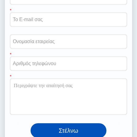
Στέλνω