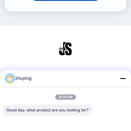
Μέσα Κοινωνικής Δικτύωσης
zhuying
8:19 AM
Γρήγορη επαφή
τηλ
Good day, what product are you looking for?
86--0519-88789192
E-mail