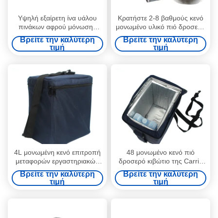
Υψηλή εξαίρετη ίνα υάλου
Κρατήστε 2-8 βαθμούς κενό
πινάκων αφρού μόνωσης
μονωμένο υλικό πιό δροσερό
εκτέλεσης/PU Eco φιλικό
κιβώτιο 72 ωρών για την
Βρείτε την καλύτερη
Βρείτε την καλύτερη
ιατρική μεταφορά
τιμή
τιμή
4L μονωμένη κενό επιτροπή
48 μονωμένο κενό πιό
μεταφορών εργαστηριακών
δροσερό κιβώτιο της Carrie
εμβολίων, μονωμένο VPU πιό
εμβολίων ωρών 4L με το
Βρείτε την καλύτερη
Βρείτε την καλύτερη
δροσερό κιβώτιο πάγου
λουρί
τιμή
τιμή