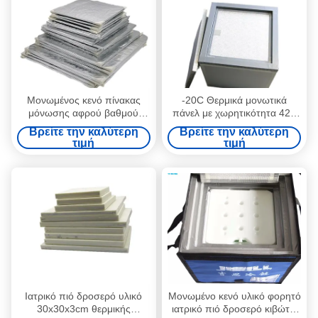
Μονωμένος κενό πίνακας
-20C Θερμικά μονωτικά
μόνωσης αφρού βαθμού
πάνελ με χωρητικότητα 42L
τροφίμων επιτροπής
για ιατρικό αίμα εμβόλιο και
Βρείτε την καλύτερη
Βρείτε την καλύτερη
τρόφιμα για τρόφιμα
τιμή
τιμή
κατεψυγμένα
Ιατρικό πιό δροσερό υλικό
Μονωμένο κενό υλικό φορητό
30x30x3cm θερμικής
ιατρικό πιό δροσερό κιβώτιο