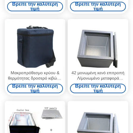
μόνωσης πινάκων Spliceable
ταξιδιού εμβολίων
Βρείτε την καλύτερη
Βρείτε την καλύτερη
VPU κιβωτίων
τιμή
τιμή
Μακροπρόθεσμο κρύου &
42 μονωμένη κενό επιτροπή
θερμότητας δροσερό κιβώτιο
Λ/μονωμένο μεταφορά
πάγου συντήρησης
κιβώτιο για να κρατήσει -20
Βρείτε την καλύτερη
Βρείτε την καλύτερη
μονωμένο κενό για την
βαθμούς 40 ώρες
τιμή
τιμή
ινσουλίνη