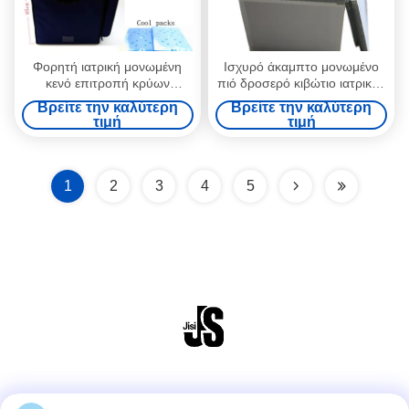
Φορητή ιατρική μονωμένη
Ισχυρό άκαμπτο μονωμένο
κενό επιτροπή κρύων
πιό δροσερό κιβώτιο ιατρικής
αλυσίδων για τη μεταφορά
& χρήσης τροφίμων με τις
Βρείτε την καλύτερη
Βρείτε την καλύτερη
των εμβολίων και των
κενές επιτροπές μόνωσης
τιμή
τιμή
τροφίμων
μέσα
1
2
3
4
5
Μέσα Κοινωνικής Δικτύωσης